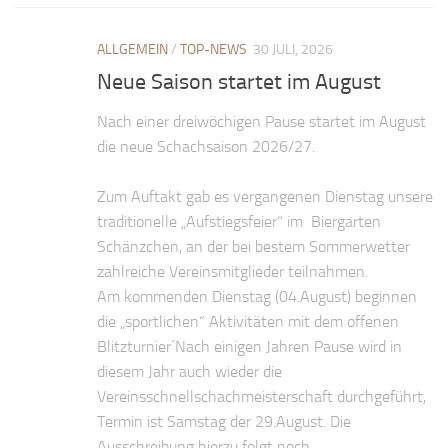
Anfahrt
ALLGEMEIN
/
TOP-NEWS
30 JULI, 2026
Vorstand
Neue Saison startet im August
Mitglieder
Nach einer dreiwöchigen Pause startet im August
Mitglied werden
die neue Schachsaison 2026/27.
Satzung
Datenschutzordnung
Zum Auftakt gab es vergangenen Dienstag unsere
traditionelle „Aufstiegsfeier“ im Biergarten
En passant
Schänzchen, an der bei bestem Sommerwetter
BKV
zahlreiche Vereinsmitglieder teilnahmen.
Ausschreibungen
Am kommenden Dienstag (04.August) beginnen
die „sportlichen“ Aktivitäten mit dem offenen
Links
Blitzturnier´Nach einigen Jahren Pause wird in
diesem Jahr auch wieder die
Vereinsschnellschachmeisterschaft durchgeführt,
Termin ist Samstag der 29.August. Die
Ausschreibung hierzu folgt noch.