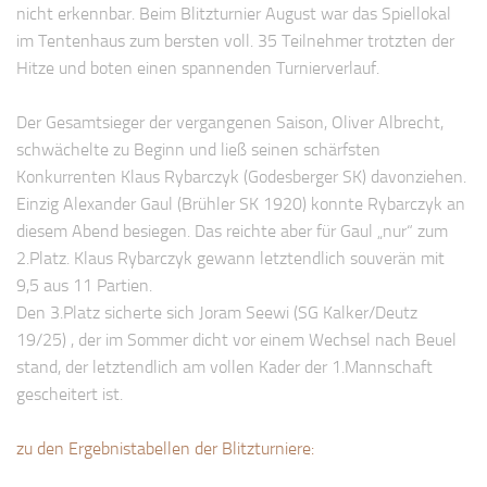
nicht erkennbar. Beim Blitzturnier August war das Spiellokal
Bayernpokal
im Tentenhaus zum bersten voll. 35 Teilnehmer trotzten der
Sommerturnier
Hitze und boten einen spannenden Turnierverlauf.
Bonner Schnellschachturniere
Der Gesamtsieger der vergangenen Saison, Oliver Albrecht,
Mannschaften
schwächelte zu Beginn und ließ seinen schärfsten
1. Mannschaft
Konkurrenten Klaus Rybarczyk (Godesberger SK) davonziehen.
Einzig Alexander Gaul (Brühler SK 1920) konnte Rybarczyk an
2. Mannschaft
diesem Abend besiegen. Das reichte aber für Gaul „nur“ zum
3. Mannschaft
2.Platz. Klaus Rybarczyk gewann letztendlich souverän mit
4. Mannschaft
9,5 aus 11 Partien.
Den 3.Platz sicherte sich Joram Seewi (SG Kalker/Deutz
Jugendschach
19/25) , der im Sommer dicht vor einem Wechsel nach Beuel
Schach online
stand, der letztendlich am vollen Kader der 1.Mannschaft
gescheitert ist.
1.Online Schachturnierserie
Termine
zu den Ergebnistabellen der Blitzturniere:
Verein