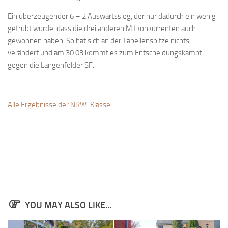
Anfahrt
Ein überzeugender 6 – 2 Auswärtssieg, der nur dadurch ein wenig
getrübt wurde, dass die drei anderen Mitkonkurrenten auch
Vorstand
gewonnen haben. So hat sich an der Tabellenspitze nichts
Mitglieder
verändert und am 30.03 kommt es zum Entscheidungskampf
Mitglied werden
gegen die Langenfelder SF.
Satzung
Datenschutzordnung
Alle Ergebnisse der NRW-Klasse
En passant
BKV
Ausschreibungen
Links
YOU MAY ALSO LIKE...