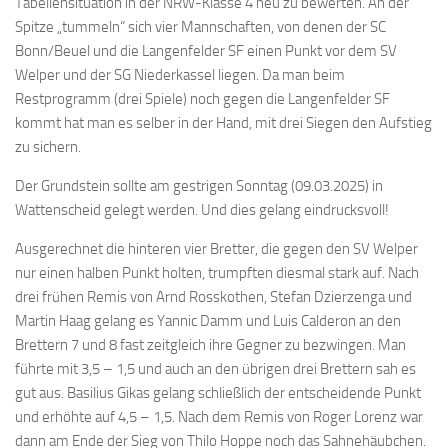
Tabellensituation in der NRW-Klasse 4 neu zu bewerten. An der
Bayernpokal
Spitze „tummeln“ sich vier Mannschaften, von denen der SC
Bonn/Beuel und die Langenfelder SF einen Punkt vor dem SV
Sommerturnier
Welper und der SG Niederkassel liegen. Da man beim
Bonner Schnellschachturniere
Restprogramm (drei Spiele) noch gegen die Langenfelder SF
kommt hat man es selber in der Hand, mit drei Siegen den Aufstieg
Mannschaften
zu sichern.
1. Mannschaft
Der Grundstein sollte am gestrigen Sonntag (09.03.2025) in
2. Mannschaft
Wattenscheid gelegt werden. Und dies gelang eindrucksvoll!
3. Mannschaft
Ausgerechnet die hinteren vier Bretter, die gegen den SV Welper
4. Mannschaft
nur einen halben Punkt holten, trumpften diesmal stark auf. Nach
Jugendschach
drei frühen Remis von Arnd Rosskothen, Stefan Dzierzenga und
Martin Haag gelang es Yannic Damm und Luis Calderon an den
Schach online
Brettern 7 und 8 fast zeitgleich ihre Gegner zu bezwingen. Man
1.Online Schachturnierserie
führte mit 3,5 – 1,5 und auch an den übrigen drei Brettern sah es
gut aus. Basilius Gikas gelang schließlich der entscheidende Punkt
Termine
und erhöhte auf 4,5 – 1,5. Nach dem Remis von Roger Lorenz war
Verein
dann am Ende der Sieg von Thilo Hoppe noch das Sahnehäubchen.