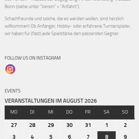
Bonn (siehe unter "Verein" > "Anfahrt").
Schachfreunde und solche, die es werden wollen, sind herzlich
willkommen! Ob Anfänger, Hobby- oder erfahrene Turnierspieler,
wir haben für (fast) jede Spielstärke den passenden Gegner.
FOLLOW US ON INSTAGRAM
EVENTS
VERANSTALTUNGEN IM AUGUST 2026
MO
DI
MI
DO
FR
SA
SO
27
28
29
30
31
1
2
3
4
5
6
7
8
9