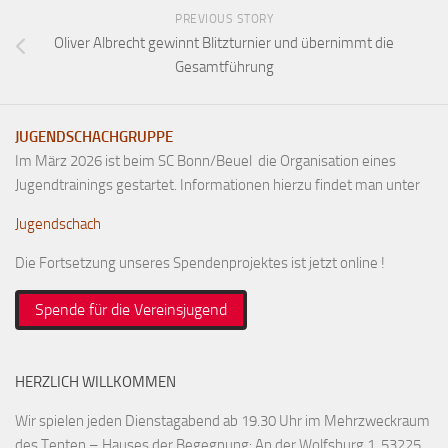
PREVIOUS STORY
Oliver Albrecht gewinnt Blitzturnier und übernimmt die
Gesamtführung
JUGENDSCHACHGRUPPE
Im März 2026 ist beim SC Bonn/Beuel die Organisation eines
Jugendtrainings gestartet. Informationen hierzu findet man unter
Jugendschach
Die Fortsetzung unseres Spendenprojektes ist jetzt online !
Spende für die Vereinsjugend
HERZLICH WILLKOMMEN
Wir spielen jeden Dienstagabend ab 19.30 Uhr im Mehrzweckraum
des Tenten – Hauses der Begegnung: An der Wolfsburg 1, 53225