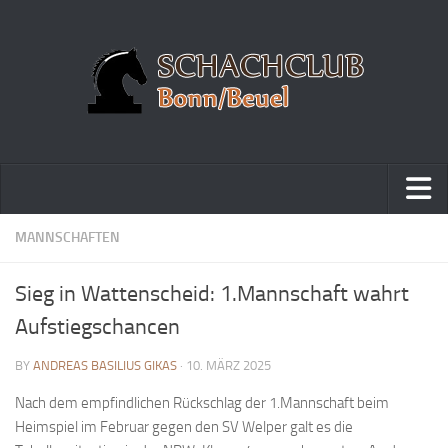
Home
MANNSCHAFTEN
Turniere
Sieg in Wattenscheid: 1.Mannschaft wahrt
Vereinsmeisterschaft
Aufstiegschancen
Vereinspokalturnier
BY
ANDREAS BASILIUS GIKAS
· 10. MÄRZ 2025
Vereinsschnellschachmeisterschaft
Nach dem empfindlichen Rückschlag der 1.Mannschaft beim
Blitzturnierserie
Heimspiel im Februar gegen den SV Welper galt es die
Schnellturnierserie