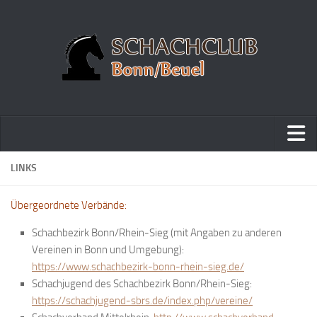
Home
LINKS
Turniere
Übergeordnete Verbände:
Vereinsmeisterschaft
Schachbezirk Bonn/Rhein-Sieg (mit Angaben zu anderen
Vereinspokalturnier
Vereinen in Bonn und Umgebung):
Vereinsschnellschachmeisterschaft
https://www.schachbezirk-bonn-rhein-sieg.de/
Schachjugend des Schachbezirk Bonn/Rhein-Sieg:
Blitzturnierserie
https://schachjugend-sbrs.de/index.php/vereine/
Schnellturnierserie