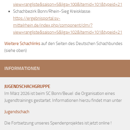
view=rangliste&saison=5&liga=100&Itemid=101&typeid=21
Anfahrt
Schachbezirk Bonn/Rhein-Sieg Kreisklasse:
Vorstand
https://ergebnisportal.sv-
mittelrhein.de/index.php/component/clm/?
Mitglieder
view=rangliste&saison=5&liga=102&Itemid=101&typeid=21
Mitglied werden
Weitere Schachlinks
auf den Seiten des Deutschen Schachbundes
Satzung
(siehe oben)
Datenschutzordnung
En passant
INFORMATIONEN
BKV
Ausschreibungen
JUGENDSCHACHGRUPPE
Im März 2026 ist beim SC Bonn/Beuel die Organisation eines
Links
Jugendtrainings gestartet. Informationen hierzu findet man unter
Jugendschach
Die Fortsetzung unseres Spendenprojektes ist jetzt online !