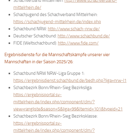
Schachverband Mittelrhein:
http://www.schachverband-
Bayernpokal
mittelrhein.de/
Schachjugend des Schachverband Mittelrhein:
Sommerturnier
https://schachjugend-mittelrhein.de/index.php
Bonner Schnellschachturniere
Schachbund NRW:
http://www.schach-nrw.de/
Deutscher Schachbund:
http://www.schachbund.de/
Mannschaften
FIDE (Weltschachbund):
http://www.fide.com/
1. Mannschaft
Ergebnisdienste für die Mannschaftskämpfe unserer vier
2. Mannschaft
Mannschaften in der Saison 2025/26:
3. Mannschaft
Schachbund NRW NRW-Liga Gruppe 1:
4. Mannschaft
https://ergebnisdienst.schachbund.de/bedh.php?liga=nrw-l1
Jugendschach
Schachbezirk Bonn/Rhein-Sieg Bezirksliga:
https://ergebnisportal.sv-
Schach online
mittelrhein.de/index.php/component/clm/?
1.Online Schachturnierserie
view=rangliste&saison=5&liga=99&Itemid=101&typeid=21
Schachbezirk Bonn/Rhein-Sieg Bezirksklasse:
Termine
https://ergebnisportal.sv-
Verein
mittelrhein.de/index.php/component/clm/?