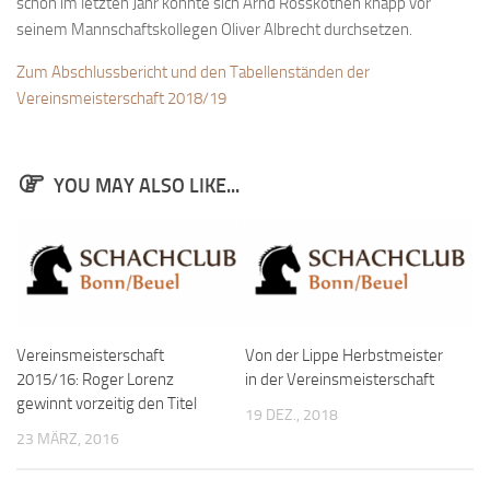
schon im letzten Jahr konnte sich Arnd Rosskothen knapp vor
Bayernpokal
seinem Mannschaftskollegen Oliver Albrecht durchsetzen.
Sommerturnier
Zum Abschlussbericht und den Tabellenständen der
Bonner Schnellschachturniere
Vereinsmeisterschaft 2018/19
Mannschaften
1. Mannschaft
YOU MAY ALSO LIKE...
2. Mannschaft
3. Mannschaft
4. Mannschaft
Jugendschach
Vereinsmeisterschaft
Von der Lippe Herbstmeister
Schach online
2015/16: Roger Lorenz
in der Vereinsmeisterschaft
1.Online Schachturnierserie
gewinnt vorzeitig den Titel
19 DEZ., 2018
Termine
23 MÄRZ, 2016
Verein