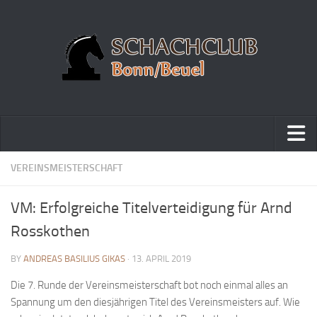
Home
VEREINSMEISTERSCHAFT
Turniere
VM: Erfolgreiche Titelverteidigung für Arnd
Vereinsmeisterschaft
Rosskothen
Vereinspokalturnier
BY
ANDREAS BASILIUS GIKAS
· 13. APRIL 2019
Vereinsschnellschachmeisterschaft
Die 7. Runde der Vereinsmeisterschaft bot noch einmal alles an
Blitzturnierserie
Spannung um den diesjährigen Titel des Vereinsmeisters auf. Wie
Schnellturnierserie