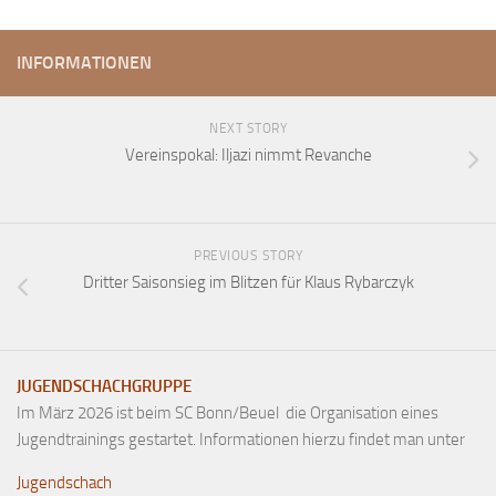
Anfahrt
INFORMATIONEN
Vorstand
Mitglieder
NEXT STORY
Mitglied werden
Vereinspokal: Iljazi nimmt Revanche
Satzung
Datenschutzordnung
En passant
PREVIOUS STORY
Dritter Saisonsieg im Blitzen für Klaus Rybarczyk
BKV
Ausschreibungen
Links
JUGENDSCHACHGRUPPE
Im März 2026 ist beim SC Bonn/Beuel die Organisation eines
Jugendtrainings gestartet. Informationen hierzu findet man unter
Jugendschach