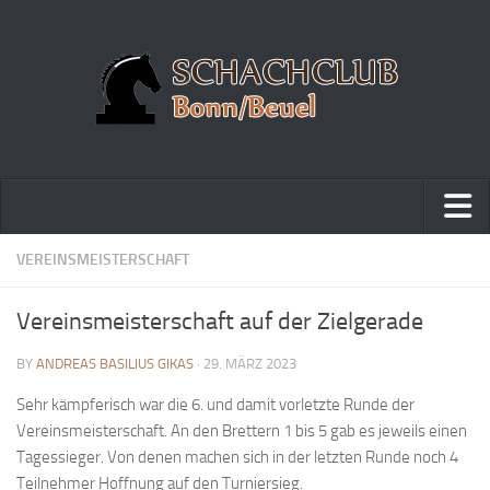
Home
VEREINSMEISTERSCHAFT
Turniere
Vereinsmeisterschaft auf der Zielgerade
Vereinsmeisterschaft
BY
ANDREAS BASILIUS GIKAS
· 29. MÄRZ 2023
Vereinspokalturnier
Sehr kämpferisch war die 6. und damit vorletzte Runde der
Vereinsschnellschachmeisterschaft
Vereinsmeisterschaft. An den Brettern 1 bis 5 gab es jeweils einen
Blitzturnierserie
Tagessieger. Von denen machen sich in der letzten Runde noch 4
Schnellturnierserie
Teilnehmer Hoffnung auf den Turniersieg.