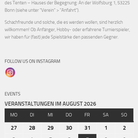
des Tenten – Hauses der Begegnung: An der Wolfsburg 1, 53225
Bonn (siehe unter "Verein" > "Anfahrt").
Schachfreunde und solche, die es werden wollen, sind herzlich
willkommen! Ob Anfänger, Hobby- oder erfahrene Turnierspieler,
wir haben für (fast) jede Spielstärke den passenden Gegner.
FOLLOW US ON INSTAGRAM
EVENTS
VERANSTALTUNGEN IM AUGUST 2026
MO
DI
MI
DO
FR
SA
SO
27
28
29
30
31
1
2