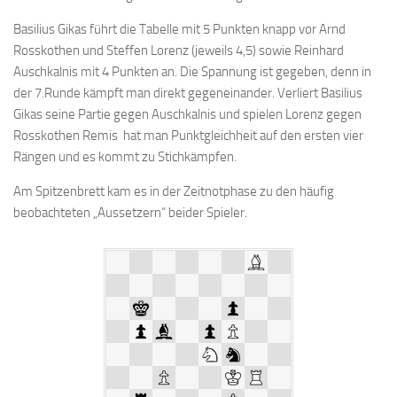
Bayernpokal
Basilius Gikas führt die Tabelle mit 5 Punkten knapp vor Arnd
Sommerturnier
Rosskothen und Steffen Lorenz (jeweils 4,5) sowie Reinhard
Auschkalnis mit 4 Punkten an. Die Spannung ist gegeben, denn in
Bonner Schnellschachturniere
der 7.Runde kämpft man direkt gegeneinander. Verliert Basilius
Mannschaften
Gikas seine Partie gegen Auschkalnis und spielen Lorenz gegen
Rosskothen Remis hat man Punktgleichheit auf den ersten vier
1. Mannschaft
Rängen und es kommt zu Stichkämpfen.
2. Mannschaft
Am Spitzenbrett kam es in der Zeitnotphase zu den häufig
3. Mannschaft
beobachteten „Aussetzern“ beider Spieler.
4. Mannschaft
Jugendschach
Schach online
1.Online Schachturnierserie
Termine
Verein