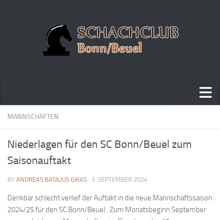
Home
MANNSCHAFTEN
Turniere
Niederlagen für den SC Bonn/Beuel zum
Vereinsmeisterschaft
Saisonauftakt
Vereinspokalturnier
BY
ANDREAS BASILIUS GIKAS
· 3. SEPTEMBER 2024
Vereinsschnellschachmeisterschaft
Denkbar schlecht verlief der Auftakt in die neue Mannschaftssaison
Blitzturnierserie
2024/25 für den SC Bonn/Beuel . Zum Monatsbeginn September
Schnellturnierserie