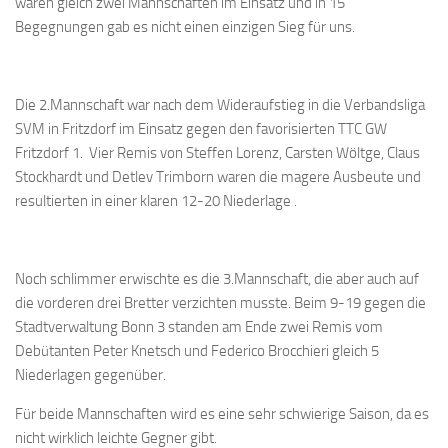
waren gleich zwei Mannschaften im Einsatz und in 15
Bayernpokal
Begegnungen gab es nicht einen einzigen Sieg für uns.
Sommerturnier
Bonner Schnellschachturniere
Die 2.Mannschaft war nach dem Wideraufstieg in die Verbandsliga
Mannschaften
SVM in Fritzdorf im Einsatz gegen den favorisierten TTC GW
Fritzdorf 1. Vier Remis von Steffen Lorenz, Carsten Wöltge, Claus
1. Mannschaft
Stockhardt und Detlev Trimborn waren die magere Ausbeute und
2. Mannschaft
resultierten in einer klaren 12-20 Niederlage .
3. Mannschaft
4. Mannschaft
Noch schlimmer erwischte es die 3.Mannschaft, die aber auch auf
Jugendschach
die vorderen drei Bretter verzichten musste. Beim 9-19 gegen die
Stadtverwaltung Bonn 3 standen am Ende zwei Remis vom
Schach online
Debütanten Peter Knetsch und Federico Brocchieri gleich 5
1.Online Schachturnierserie
Niederlagen gegenüber.
Termine
Für beide Mannschaften wird es eine sehr schwierige Saison, da es
Verein
nicht wirklich leichte Gegner gibt.