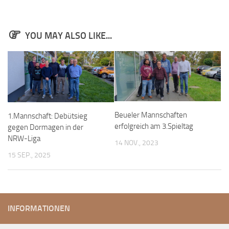
Anfahrt
Vorstand
YOU MAY ALSO LIKE...
Mitglieder
Mitglied werden
Satzung
Datenschutzordnung
En passant
Beueler Mannschaften
1.Mannschaft: Debütsieg
erfolgreich am 3.Spieltag
gegen Dormagen in der
BKV
NRW-Liga
14 NOV., 2023
Ausschreibungen
15 SEP., 2025
Links
INFORMATIONEN