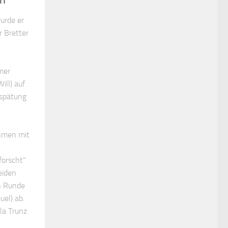
urde er
r Bretter
mer
ill) auf
rspätung
ahmen mit
forscht“
eiden
en Runde
uel) ab.
la Trunz