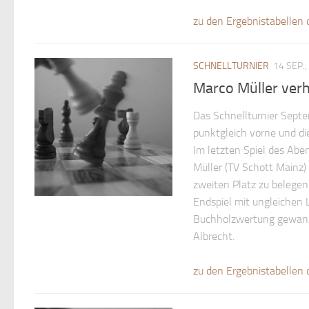
zu den Ergebnistabellen 
SCHNELLTURNIER
14 SEP.,
Marco Müller verh
Das Schnellturnier Septe
punktgleich vorne und d
Im letzten Spiel des Abe
Müller (TV Schott Mainz)
zweiten Platz zu belegen.
Endspiel mit ungleichen L
Buchholzwertung gewann 
Albrecht.
zu den Ergebnistabellen 