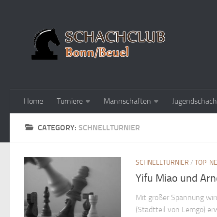
Home
Turniere
Mannschaften
Jugendschach
CATEGORY:
SCHNELLTURNIER
SCHNELLTURNIER
/
TOP-N
Yifu Miao und Arn
Mit großer Spannung wir
(Stadtteil von Lemgo) er