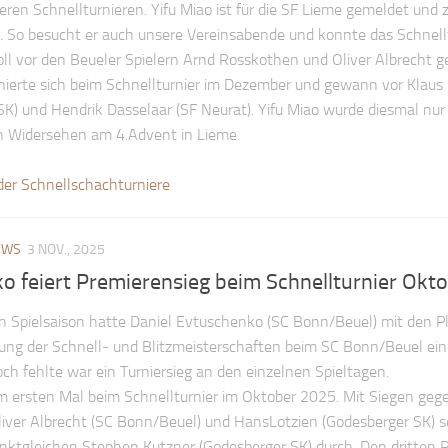
seren Schnellturnieren. Yifu Miao ist für die SF Lieme gemeldet und z
g. So besucht er auch unsere Vereinsabende und konnte das Schnell
ll vor den Beueler Spielern Arnd Rosskothen und Oliver Albrecht 
ierte sich beim Schnellturnier im Dezember und gewann vor Klaus
K) und Hendrik Dasselaar (SF Neurat). Yifu Miao wurde diesmal nur 
in Widersehen am 4.Advent in Lieme.
der Schnellschachturniere
EWS
3 NOV., 2025
o feiert Premierensieg beim Schnellturnier Okt
n Spielsaison hatte Daniel Evtuschenko (SC Bonn/Beuel) mit den P
ung der Schnell- und Blitzmeisterschaften beim SC Bonn/Beuel ein
h fehlte war ein Turniersieg an den einzelnen Spieltagen.
m ersten Mal beim Schnellturnier im Oktober 2025. Mit Siegen geg
iver Albrecht (SC Bonn/Beuel) und HansLotzien (Godesberger SK) s
ktgleichen Stephen Kutzner (Godesberger SK) durch. Den dritten P