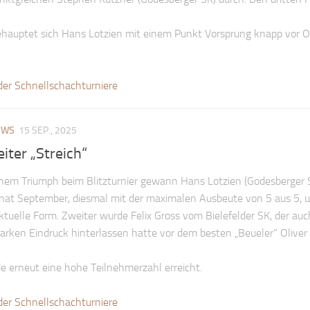
hauptet sich Hans Lotzien mit einem Punkt Vorsprung knapp vor Ol
der Schnellschachturniere
EWS
15 SEP., 2025
iter „Streich“
nem Triumph beim Blitzturnier gewann Hans Lotzien (Godesberger 
onat September, diesmal mit der maximalen Ausbeute von 5 aus 5, 
aktuelle Form. Zweiter wurde Felix Gross vom Bielefelder SK, der au
starken Eindruck hinterlassen hatte vor dem besten „Beueler“ Oliver
 erneut eine hohe Teilnehmerzahl erreicht.
der Schnellschachturniere