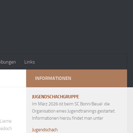
eibungen
Links
INFORMATIONEN
JUGENDSCHACHGRUPPE
Im März 2026 ist beim SC Bonn/Beuel die
Organisation eines Jugendtrainings gestartet.
Informationen hierzu findet man unter
 Lieme
jedoch
Jugendschach