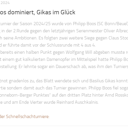
, 2024
os dominiert, Gikas im Glück
turnier der Saison 2024/25 wurde von Philipp Boos (SC Bonn/Beuel
 in der 2.Runde gegen den letztjährigen Serienmeister Oliver Albre
üh seine Ambitionen. Es folgten zwei weitere Siege gegen Claus Sto
er führte damit vor der Schlussrunde mit 4 aus 4.
r bereits einen halben Punkt gegen Wolfgang Will abgeben musste r
t einem gut kalkulierten Damenopfer im Mittelspiel hatte Philipp B
nstellung. Er lehnte sogar ein Dauerschach ab, was ihm den Turnier
tnot gnadenlos zu, das Blatt wendete sich und Basilius Gikas konn
artie sondern damit auch das Turnier gewinnen. Philipp Boos fiel sog
onneborn-Berger Punktes“ auf den dritten Platz hinter Arnd Rossk
te und am Ende Vierter wurde Reinhard Auschkalnis.
der Schnellschachturniere: