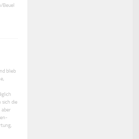
nn/Beuel
nd blieb
e,
iglich
 sich die
h aber
sen-
rtung,