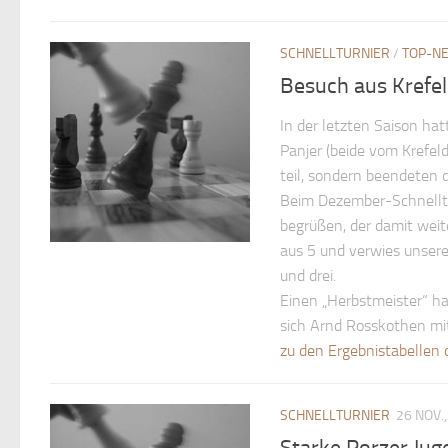
SCHNELLTURNIER
/
TOP-N
Besuch aus Krefel
In der letzten Saison ha
Panjer (beide vom Krefel
teil, sondern beendeten 
Beim Dezember-Schnelltur
begrüßen, der damit weit
aus 5 und verwies unsere
und drei.
Einen „Herbstmeister“ hab
sich Arnd Rosskothen mit
zu den Ergebnistabellen 
SCHNELLTURNIER
26 NOV.
Starke Porzer Jug