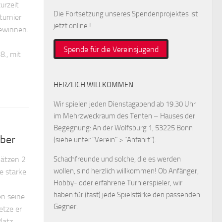
urzeit
Die Fortsetzung unseres Spendenprojektes ist
turnier
jetzt online !
gewinnen.
Spende für die Vereinsjugend
8., mit
HERZLICH WILLKOMMEN
Wir spielen jeden Dienstagabend ab 19.30 Uhr
im Mehrzweckraum des Tenten – Hauses der
Begegnung: An der Wolfsburg 1, 53225 Bonn
ober
(siehe unter "Verein" > "Anfahrt").
Schachfreunde und solche, die es werden
lätzen 2
wollen, sind herzlich willkommen! Ob Anfänger,
e starke
Hobby- oder erfahrene Turnierspieler, wir
haben für (fast) jede Spielstärke den passenden
en seine
Gegner.
etze er
latz