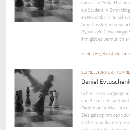
bereits im Vorfeld bei un
als Student in Bonn täti
im November eindrucksvo
Arnd Rosskothen revanch
Rybarczyk (Godesberger S
ihm gibt es vermutlich e
zu den Ergebnistabellen 
SCHNELLTURNIER
/
TOP-N
Daniel Evtuschenk
Schon in der vergangene
und 3 in der Gesamtwert
Performance. Was ihm noc
Dies gelang ihm dann zu
direkten Konkurrenten Ol
sich am Ende vor dem pun