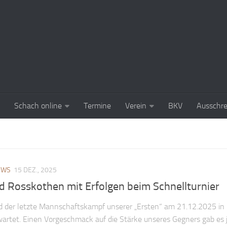
Schach online
Termine
Verein
BKV
Ausschr
EWS
15 DEZ., 2025
d Rosskothen mit Erfolgen beim Schnellturnier
d der letzte Mannschaftskampf unserer „Ersten“ am 21.12.2025 in
wartet. Einen Vorgeschmack auf die Stärke unseres Gegners gab es 