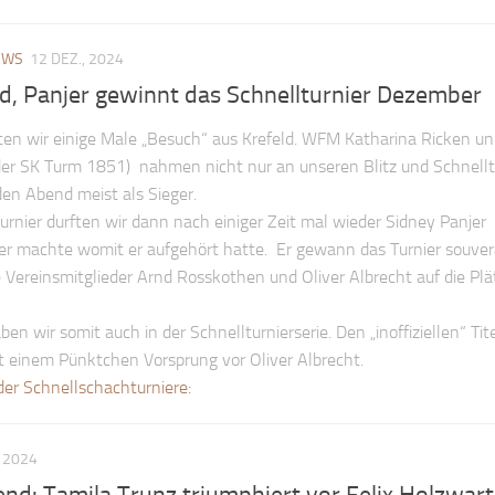
EWS
12 DEZ., 2024
d, Panjer gewinnt das Schnellturnier Dezember
tten wir einige Male „Besuch“ aus Krefeld. WFM Katharina Ricken u
der SK Turm 1851) nahmen nicht nur an unseren Blitz und Schnellt
den Abend meist als Sieger.
nier durften wir dann nach einiger Zeit mal wieder Sidney Panjer
er machte womit er aufgehört hatte. Er gewann das Turnier souver
 Vereinsmitglieder Arnd Rosskothen und Oliver Albrecht auf die Plä
en wir somit auch in der Schnellturnierserie. Den „inoffiziellen“ Tit
 einem Pünktchen Vorsprung vor Oliver Albrecht.
der Schnellschachturniere:
, 2024
end: Tamila Trunz triumphiert vor Felix Holzwar