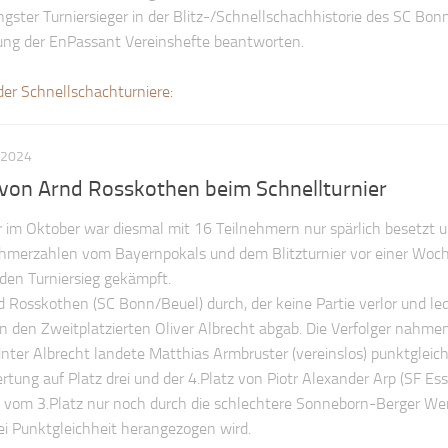
üngster Turniersieger in der Blitz-/Schnellschachhistorie des SC Bo
tung der EnPassant Vereinshefte beantworten.
der Schnellschachturniere:
 2024
 von Arnd Rosskothen beim Schnellturnier
r im Oktober war diesmal mit 16 Teilnehmern nur spärlich besetzt u
ehmerzahlen vom Bayernpokals und dem Blitzturnier vor einer Woch
den Turniersieg gekämpft.
 Rosskothen (SC Bonn/Beuel) durch, der keine Partie verlor und led
 den Zweitplatzierten Oliver Albrecht abgab. Die Verfolger nahmen
inter Albrecht landete Matthias Armbruster (vereinslos) punktgleic
rtung auf Platz drei und der 4.Platz von Piotr Alexander Arp (SF Es
h vom 3.Platz nur noch durch die schlechtere Sonneborn-Berger We
 bei Punktgleichheit herangezogen wird.