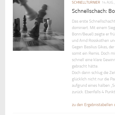
SCHNELLTURNIER
14 AUG.
Schnellschach: Bo
Das erste Schnellschach
dominiert. Mit einem Sieg
Bonn/Beuel) zeigte er fr
und Arnd Rosskothen und 
Gegen Basilius Gikas, de
somit ein Remis. Doch mi
schnell eine klare Gewin
gebracht hätte.
Doch dann schlug die Zei
glücklich nicht nur die P
aufgrund eines halben „S
zurück. Ebenfalls 4 Punk
zu den Ergebnistabellen 