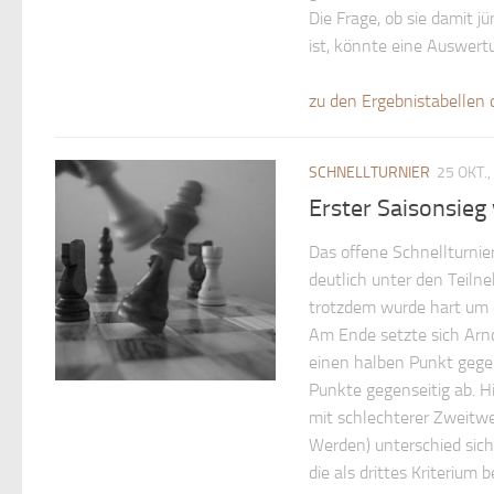
Die Frage, ob sie damit j
ist, könnte eine Auswer
zu den Ergebnistabellen 
SCHNELLTURNIER
25 OKT.,
Erster Saisonsieg
Das offene Schnellturnie
deutlich unter den Teiln
trotzdem wurde hart um 
Am Ende setzte sich Arnd
einen halben Punkt gegen
Punkte gegenseitig ab. H
mit schlechterer Zweitwe
Werden) unterschied sic
die als drittes Kriterium