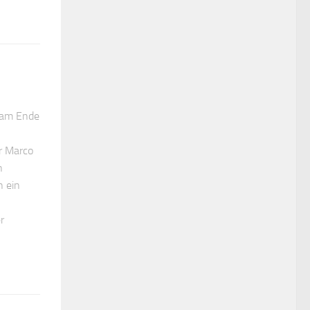
n am Ende
er Marco
n
n ein
r