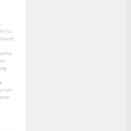
)
cht (SC
ckhardt
eichte
oos
sieg
te
ar noch
othen