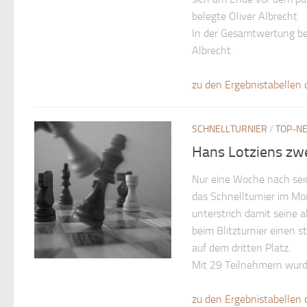
belegte Oliver Albrecht
In der Gesamtwertung be
Albrecht.
zu den Ergebnistabellen 
SCHNELLTURNIER
/
TOP-N
Hans Lotziens zwe
Nur eine Woche nach sei
das Schnellturnier im M
unterstrich damit seine 
beim Blitzturnier einen 
auf dem dritten Platz.
Mit 29 Teilnehmern wurde
zu den Ergebnistabellen 