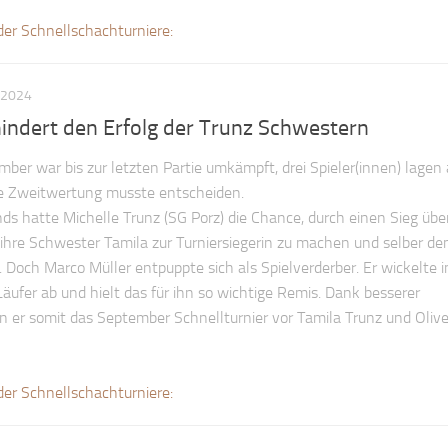
der Schnellschachturniere:
 2024
indert den Erfolg der Trunz Schwestern
mber war bis zur letzten Partie umkämpft, drei Spieler(innen) lage
ie Zweitwertung musste entscheiden.
nds hatte Michelle Trunz (SG Porz) die Chance, durch einen Sieg üb
 ihre Schwester Tamila zur Turniersiegerin zu machen und selber de
 Doch Marco Müller entpuppte sich als Spielverderber. Er wickelte i
äufer ab und hielt das für ihn so wichtige Remis. Dank besserer
er somit das September Schnellturnier vor Tamila Trunz und Olive
der Schnellschachturniere: