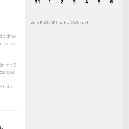
31
1
2
3
4
5
6
zum KONTAKT SC BONN/BEUEL
nd Sidney
urnieren
än mit 5
tze zwei
el holte
th