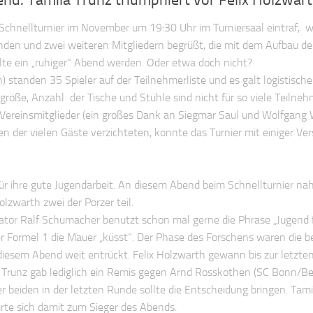
m Schnellturnier im November um 19:30 Uhr im Turniersaal eintraf, w
den und zwei weiteren Mitgliedern begrüßt, die mit dem Aufbau de
llte ein „ruhiger“ Abend werden. Oder etwa doch nicht?
 standen 35 Spieler auf der Teilnehmerliste und es galt logistische
röße, Anzahl der Tische und Stühle sind nicht für so viele Teilneh
ereinsmitglieder (ein großes Dank an Siegmar Saul und Wolfgang W
n der vielen Gäste verzichteten, konnte das Turnier mit einiger Ve
für ihre gute Jugendarbeit. An diesem Abend beim Schnellturnier n
lzwarth zwei der Porzer teil.
tor Ralf Schumacher benutzt schon mal gerne die Phrase „Jugend 
r Formel 1 die Mauer „küsst“. Der Phase des Forschens waren die b
diesem Abend weit entrückt. Felix Holzwarth gewann bis zur letzt
la Trunz gab lediglich ein Remis gegen Arnd Rosskothen (SC Bonn/Be
r beiden in der letzten Runde sollte die Entscheidung bringen. Tami
rte sich damit zum Sieger des Abends.