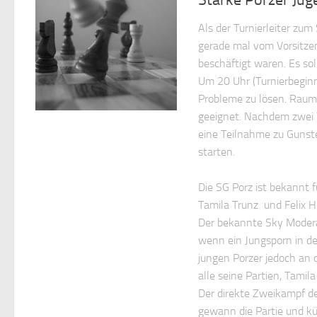
Als der Turnierleiter zu
gerade mal vom Vorsitzen
beschäftigt waren. Es so
Um 20 Uhr (Turnierbeginn)
Probleme zu lösen. Raumg
geeignet. Nachdem zwei V
eine Teilnahme zu Gunste
starten.
Die SG Porz ist bekannt 
Tamila Trunz und Felix Ho
Der bekannte Sky Modera
wenn ein Jungsporn in de
jungen Porzer jedoch an 
alle seine Partien, Tami
Der direkte Zweikampf de
gewann die Partie und kü