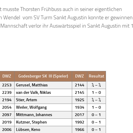
 musste Thorsten Frühbuss auch in seiner eigentlichen
ich Wendel vom SV Turm Sankt Augustin konnte er gewinnen
3.Mannschaft verlor ihr Auswärtsspiel in Sankt Augustin mit 
DWZ
Godesberger SK III (Spieler)
DWZ
Resultat
2253
Gerusel, Matthias
2144
½ – ½
2239
van der Valk, Niklas
2145
1 – 0
2194
Stier, Artem
1925
½ – ½
2054
Weiler, Wolfgang
1934
1 – 0
2097
Mittmann, Johannes
2017
0 – 1
2019
Kutzner, Stephen
1992
0 – 1
2006
Lübsen, Keno
1966
0 – 1