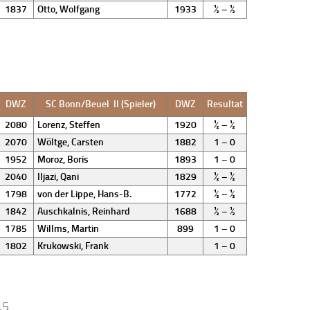
1837
Otto, Wolfgang
1933
½ – ½
DWZ
SC Bonn/Beuel II (Spieler)
DWZ
Resultat
2080
Lorenz, Steffen
1920
½ – ½
2070
Wöltge, Carsten
1882
1 – 0
1952
Moroz, Boris
1893
1 – 0
2040
Iljazi, Qani
1829
½ – ½
1798
von der Lippe, Hans-B.
1772
½ – ½
1842
Auschkalnis, Reinhard
1688
½ – ½
1785
Willms, Martin
899
1 – 0
1802
Krukowski, Frank
1 – 0
,5