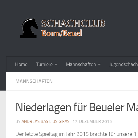
Home
Turniere
Mannschaften
Jugendschach
MANNSCHAFTEN
Niederlagen für Beueler 
BY
ANDREAS BASILIUS GIKAS
· 17. DEZEMBER 2015
Der letzte Spieltag im Jahr 2015 brachte für unsere