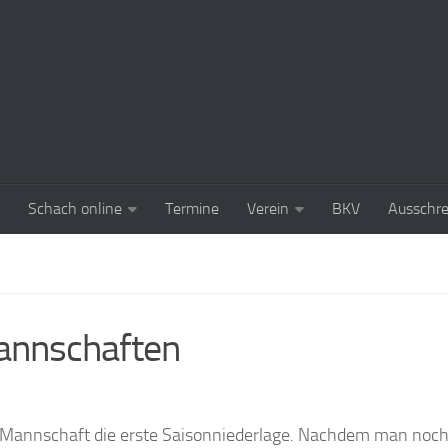
Schach online
Termine
Verein
BKV
Ausschr
Mannschaften
 1.Mannschaft die erste Saisonniederlage. Nachdem man noch