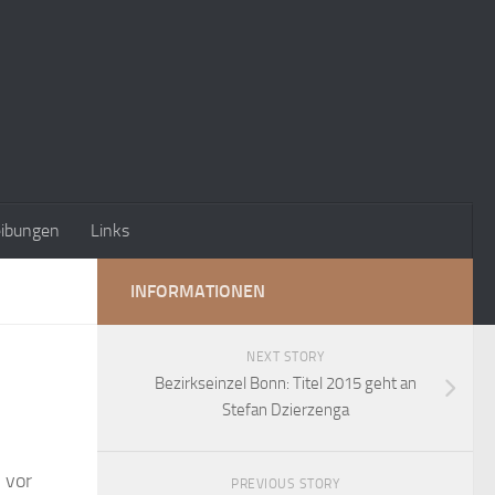
eibungen
Links
INFORMATIONEN
NEXT STORY
Bezirkseinzel Bonn: Titel 2015 geht an
Stefan Dzierzenga
 vor
PREVIOUS STORY