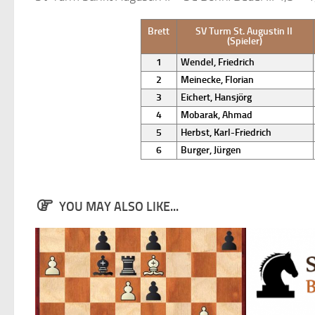
Brett
SV Turm St. Augustin II
(Spieler)
1
Wendel, Friedrich
2
Meinecke, Florian
3
Eichert, Hansjörg
4
Mobarak, Ahmad
5
Herbst, Karl-Friedrich
6
Burger, Jürgen
YOU MAY ALSO LIKE...