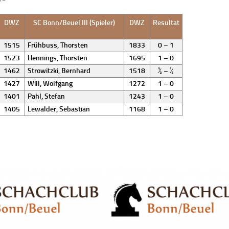
DWZ
SC Bonn/Beuel III (Spieler)
DWZ
Resultat
1515
Frühbuss, Thorsten
1833
0 – 1
1523
Hennings, Thorsten
1695
1 – 0
1462
Strowitzki, Bernhard
1518
½ – ½
1427
Will, Wolfgang
1272
1 – 0
1401
Pahl, Stefan
1243
1 – 0
1405
Lewalder, Sebastian
1168
1 – 0