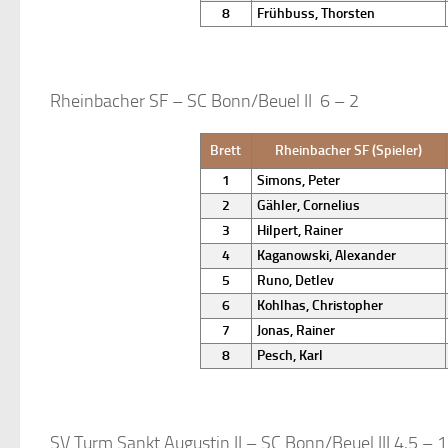
8
Frühbuss, Thorsten
Rheinbacher SF – SC Bonn/Beuel II 6 – 2
Brett
Rheinbacher SF (Spieler)
1
Simons, Peter
2
Gähler, Cornelius
3
Hilpert, Rainer
4
Kaganowski, Alexander
5
Runo, Detlev
6
Kohlhas, Christopher
7
Jonas, Rainer
8
Pesch, Karl
SV Turm Sankt Augustin II – SC Bonn/Beuel III 4,5 – 1