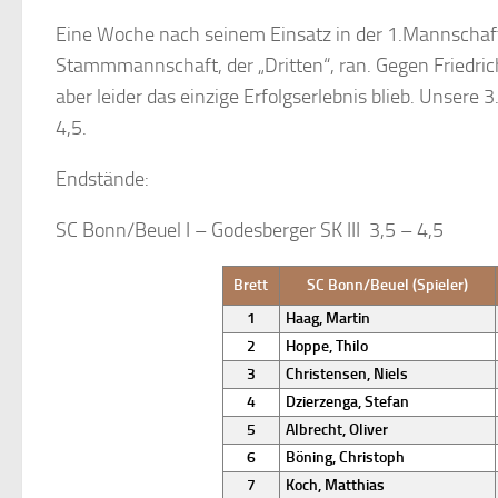
Eine Woche nach seinem Einsatz in der 1.Mannschaft
Stammmannschaft, der „Dritten“, ran. Gegen Friedr
aber leider das einzige Erfolgserlebnis blieb. Unsere 
4,5.
Endstände:
SC Bonn/Beuel I – Godesberger SK III 3,5 – 4,5
Brett
SC Bonn/Beuel (Spieler)
1
Haag, Martin
2
Hoppe, Thilo
3
Christensen, Niels
4
Dzierzenga, Stefan
5
Albrecht, Oliver
6
Böning, Christoph
7
Koch, Matthias