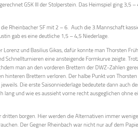
rechnet GSK III der Stolperstein. Das Heimspiel ging 3,5 – 
n die Rheinbacher SF mit 2 – 6. Auch die 3.Mannschaft kassi
stin gab es eine deutliche 1,5 – 4,5 Niederlage.
r Lorenz und Basilius Gikas, dafür konnte man Thorsten Frü
 und Schnellturnieren eine ansteigende Formkurve zeigte. Tr
achdem man an den vorderen Brettern der DWZ-Zahlen gerec
n hinteren Brettern verloren. Der halbe Punkt von Thorsten
 jeweils. Die erste Saisonniederlage bedeutete dann auch d
och lang und wie es aussieht vorne recht ausgeglichen ohne e
r dritten borgen. Hier werden die Alternativen immer wenige
brauchen. Der Gegner Rheinbach war nicht nur auf dem Papie