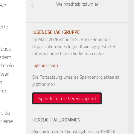
4,5
Weihnachtsblitzturnier
erte
JUGENDSCHACHGRUPPE
Im März 2026 ist beim SC Bonn/Beuel die
Organisation eines Jugendtrainings gestartet.
hbuss
Informationen hierzu findet man unter
otzdem
ht ein
Jugendschach
 war
Die Fortsetzung unseres Spendenprojektes ist
en
jetzt online !
ine
Spende für die Vereinsjugend
r, da
HERZLICH WILLKOMMEN
r eine
Wir spielen jeden Dienstagabend ab 19.30 Uhr