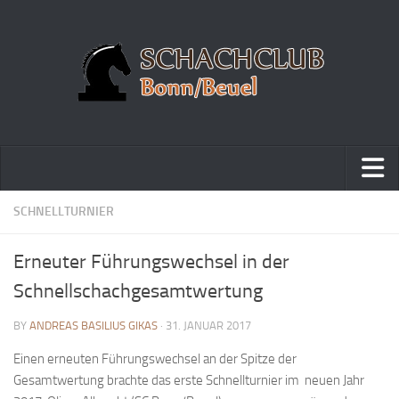
Home
SCHNELLTURNIER
Turniere
Erneuter Führungswechsel in der
Vereinsmeisterschaft
Schnellschachgesamtwertung
Vereinspokalturnier
BY
ANDREAS BASILIUS GIKAS
· 31. JANUAR 2017
Vereinsschnellschachmeisterschaft
Einen erneuten Führungswechsel an der Spitze der
Blitzturnierserie
Gesamtwertung brachte das erste Schnellturnier im neuen Jahr
Schnellturnierserie