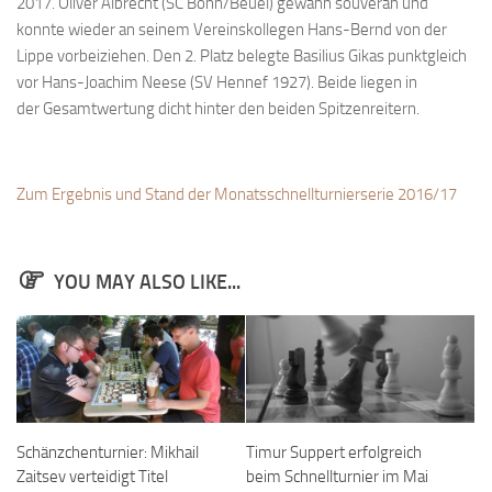
2017. Oliver Albrecht (SC Bonn/Beuel) gewann souverän und
Bayernpokal
konnte wieder an seinem Vereinskollegen Hans-Bernd von der
Lippe vorbeiziehen. Den 2. Platz belegte Basilius Gikas punktgleich
Sommerturnier
vor Hans-Joachim Neese (SV Hennef 1927). Beide liegen in
Bonner Schnellschachturniere
der Gesamtwertung dicht hinter den beiden Spitzenreitern.
Mannschaften
1. Mannschaft
Zum Ergebnis und Stand der Monatsschnellturnierserie 2016/17
2. Mannschaft
3. Mannschaft
YOU MAY ALSO LIKE...
4. Mannschaft
Jugendschach
Schach online
1.Online Schachturnierserie
Termine
Schänzchenturnier: Mikhail
Timur Suppert erfolgreich
Zaitsev verteidigt Titel
beim Schnellturnier im Mai
Verein