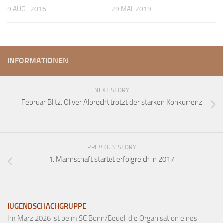
9 AUG., 2016
29 MAI, 2019
Anfahrt
Vorstand
Mitglieder
INFORMATIONEN
Mitglied werden
Satzung
NEXT STORY
Datenschutzordnung
Februar Blitz: Oliver Albrecht trotzt der starken Konkurrenz
En passant
BKV
Ausschreibungen
PREVIOUS STORY
1. Mannschaft startet erfolgreich in 2017
Links
JUGENDSCHACHGRUPPE
Im März 2026 ist beim SC Bonn/Beuel die Organisation eines