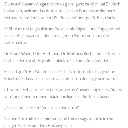
Clubs auf diesem Wege nochmals ganz, ganz herzlich bei Dr. Koch
Anfahrt
bedanken, welcher das Amt antrat, als der Bundeskanzler noch
Vorstand
Gerhard Schröder bzw. der US-Präsident George W. Bush hieß.
Mitglieder
Er übte es mit unglaublicher Gewissenhaftigkeit und Engagement
Mitglied werden
aus, stets gepaart mit der ihm eigenen Akribie und sozialen
Anteilnahme.
Satzung
Dr. Franz Warlo, Ruth Herbrand, Dr. Matthias Koch – unser Verein
Datenschutzordnung
hatte in der Tat stets großes Glück mit seinen Vorsitzenden.
En passant
Es sind große Fußstapfen, in die ich da trete, und ich sage ohne
BKV
Koketterie, dass ich sie kaum auszufüllen in der Lage sein werde.
Ausschreibungen
Ich werde Fehler machen oder, um es in Abwandlung eines Zitates
Links
von Loriot, einem meiner Säulenheiligen, in Worte zu fassen:
„Das ist mein erster Vorsitz. Ich übe noch!“
Sie und Euch bitte ich, mir frank und frei zu sagen, sollte ich bei
einigen Sachen auf dem Holzweg sein.