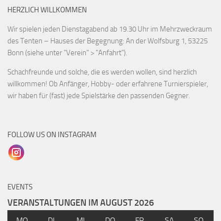
HERZLICH WILLKOMMEN
Wir spielen jeden Dienstagabend ab 19.30 Uhr im Mehrzweckraum
des Tenten – Hauses der Begegnung: An der Wolfsburg 1, 53225
Bonn (siehe unter "Verein" > "Anfahrt").
Schachfreunde und solche, die es werden wollen, sind herzlich
willkommen! Ob Anfänger, Hobby- oder erfahrene Turnierspieler,
wir haben für (fast) jede Spielstärke den passenden Gegner.
FOLLOW US ON INSTAGRAM
EVENTS
VERANSTALTUNGEN IM AUGUST 2026
MO
DI
MI
DO
FR
SA
SO