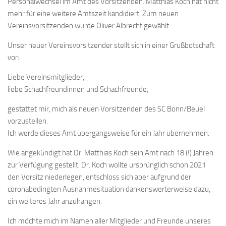
Personalwechsel im Amt des Vorsitzenden. Matthias Koch hat nicht
Bayernpokal
mehr für eine weitere Amtszeit kandidiert. Zum neuen
Vereinsvorsitzenden wurde Oliver Albrecht gewählt.
Sommerturnier
Bonner Schnellschachturniere
Unser neuer Vereinsvorsitzender stellt sich in einer Grußbotschaft
vor:
Mannschaften
Liebe Vereinsmitglieder,
1. Mannschaft
liebe Schachfreundinnen und Schachfreunde,
2. Mannschaft
gestattet mir, mich als neuen Vorsitzenden des SC Bonn/Beuel
3. Mannschaft
vorzustellen.
4. Mannschaft
Ich werde dieses Amt übergangsweise für ein Jahr übernehmen.
Jugendschach
Wie angekündigt hat Dr. Matthias Koch sein Amt nach 18 (!) Jahren
zur Verfügung gestellt. Dr. Koch wollte ursprünglich schon 2021
Schach online
den Vorsitz niederlegen, entschloss sich aber aufgrund der
1.Online Schachturnierserie
coronabedingten Ausnahmesituation dankenswerterweise dazu,
ein weiteres Jahr anzuhängen.
Termine
Verein
Ich möchte mich im Namen aller Mitglieder und Freunde unseres