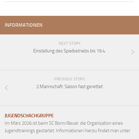
Anfahrt
Vorstand
INFORMATIONEN
Mitglieder
Mitglied werden
NEXT STORY
Satzung
Einstellung des Spielbetriebs bis 19.4.
Datenschutzordnung
En passant
BKV
PREVIOUS STORY
2.Mannschaft: Saison fast gerettet
Ausschreibungen
Links
JUGENDSCHACHGRUPPE
Im März 2026 ist beim SC Bonn/Beuel die Organisation eines
Jugendtrainings gestartet. Informationen hierzu findet man unter