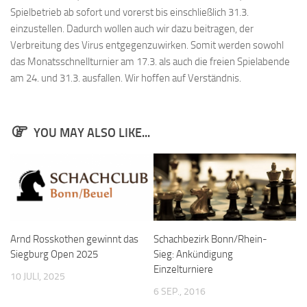
Spielbetrieb ab sofort und vorerst bis einschließlich 31.3.
Bayernpokal
einzustellen. Dadurch wollen auch wir dazu beitragen, der
Sommerturnier
Verbreitung des Virus entgegenzuwirken. Somit werden sowohl
Bonner Schnellschachturniere
das Monatsschnellturnier am 17.3. als auch die freien Spielabende
am 24. und 31.3. ausfallen. Wir hoffen auf Verständnis.
Mannschaften
1. Mannschaft
YOU MAY ALSO LIKE...
2. Mannschaft
3. Mannschaft
4. Mannschaft
Jugendschach
Schach online
Arnd Rosskothen gewinnt das
Schachbezirk Bonn/Rhein-
1.Online Schachturnierserie
Siegburg Open 2025
Sieg: Ankündigung
Einzelturniere
Termine
10 JULI, 2025
6 SEP., 2016
Verein