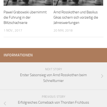
Anfahrt
Pawel Grabowski übernimmt
Arnd Rosskothen und Basilius
Vorstand
die Führung in der
Gikas sichern sich vorzeitig die
Mitglieder
Blitzschachserie
Jahreswertungen
Mitglied werden
1 NOV., 2017
20 MAI, 2018
Satzung
Datenschutzordnung
En passant
INFORMATIONEN
BKV
NEXT STORY
Ausschreibungen
Erster Saisonsieg von Arnd Rosskothen beim
Links
Schnellturnier
PREVIOUS STORY
Erfolgreiches Comeback von Thorsten Frühbuss