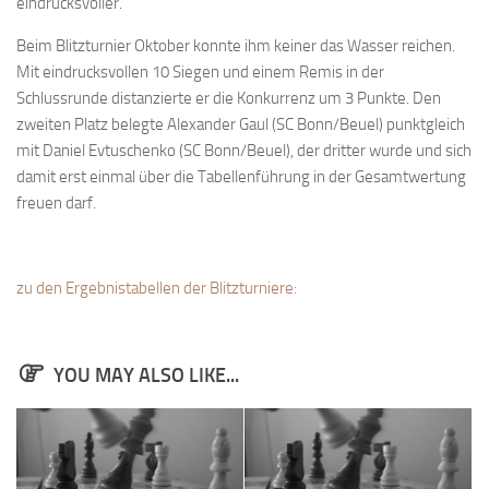
eindrucksvoller.
Bayernpokal
Beim Blitzturnier Oktober konnte ihm keiner das Wasser reichen.
Sommerturnier
Mit eindrucksvollen 10 Siegen und einem Remis in der
Bonner Schnellschachturniere
Schlussrunde distanzierte er die Konkurrenz um 3 Punkte. Den
zweiten Platz belegte Alexander Gaul (SC Bonn/Beuel) punktgleich
Mannschaften
mit Daniel Evtuschenko (SC Bonn/Beuel), der dritter wurde und sich
1. Mannschaft
damit erst einmal über die Tabellenführung in der Gesamtwertung
freuen darf.
2. Mannschaft
3. Mannschaft
4. Mannschaft
zu den Ergebnistabellen der Blitzturniere:
Jugendschach
Schach online
YOU MAY ALSO LIKE...
1.Online Schachturnierserie
Termine
Verein