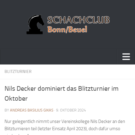
Home
BLITZTURNIER
Turniere
Nils Decker dominiert das Blitzturnier im
Vereinsmeisterschaft
Oktober
Vereinspokalturnier
BY
ANDREAS BASILIUS GIKAS
· 9. OKTOBER 2024
Vereinsschnellschachmeisterschaft
Nur gelegentlich nimmt unser Vereinskollege Nils Decker an den
Blitzturnierserie
Blitzturnieren teil (letzter Einsatz April 2023), doch dafür umso
Schnellturnierserie