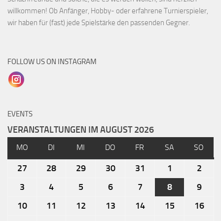
willkommen! Ob Anfänger, Hobby- oder erfahrene Turnierspieler,
wir haben für (fast) jede Spielstärke den passenden Gegner.
FOLLOW US ON INSTAGRAM
EVENTS
VERANSTALTUNGEN IM AUGUST 2026
MO
DI
MI
DO
FR
SA
SO
27
28
29
30
31
1
2
3
4
5
6
7
8
9
10
11
12
13
14
15
16