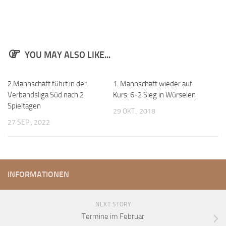
Anfahrt
Vorstand
Mitglieder
YOU MAY ALSO LIKE...
Mitglied werden
Satzung
2.Mannschaft führt in der
1. Mannschaft wieder auf
Verbandsliga Süd nach 2
Kurs: 6-2 Sieg in Würselen
Datenschutzordnung
Spieltagen
29 OKT., 2018
En passant
27 SEP., 2022
BKV
Ausschreibungen
Links
INFORMATIONEN
NEXT STORY
Termine im Februar