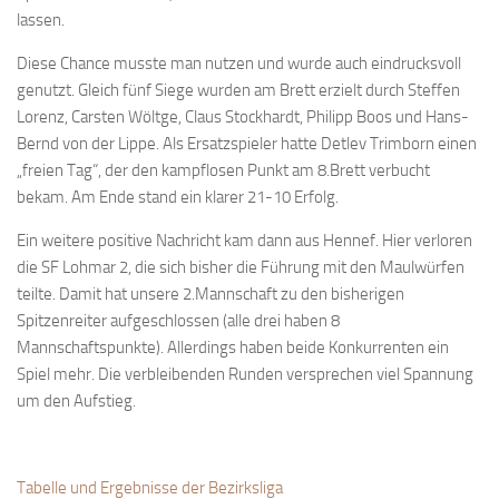
lassen.
Bayernpokal
Sommerturnier
Diese Chance musste man nutzen und wurde auch eindrucksvoll
genutzt. Gleich fünf Siege wurden am Brett erzielt durch Steffen
Bonner Schnellschachturniere
Lorenz, Carsten Wöltge, Claus Stockhardt, Philipp Boos und Hans-
Mannschaften
Bernd von der Lippe. Als Ersatzspieler hatte Detlev Trimborn einen
„freien Tag“, der den kampflosen Punkt am 8.Brett verbucht
1. Mannschaft
bekam. Am Ende stand ein klarer 21-10 Erfolg.
2. Mannschaft
Ein weitere positive Nachricht kam dann aus Hennef. Hier verloren
3. Mannschaft
die SF Lohmar 2, die sich bisher die Führung mit den Maulwürfen
4. Mannschaft
teilte. Damit hat unsere 2.Mannschaft zu den bisherigen
Spitzenreiter aufgeschlossen (alle drei haben 8
Jugendschach
Mannschaftspunkte). Allerdings haben beide Konkurrenten ein
Schach online
Spiel mehr. Die verbleibenden Runden versprechen viel Spannung
um den Aufstieg.
1.Online Schachturnierserie
Termine
Verein
Tabelle und Ergebnisse der Bezirksliga