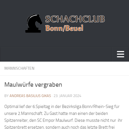
Home
MANNSCHAFTEN
Turniere
Maulwürfe vergraben
Vereinsmeisterschaft
BY
ANDREAS BASILIUS GIKAS
· 23. JANUAR 2024
Vereinspokalturnier
Optimal lief der 6.Spieltag in der Bezirksliga Bonn/Rhein-Sieg für
Vereinsschnellschachmeisterschaft
unsere 2.Mannschaft. Zu Gast hatte man einen der beiden
Blitzturnierserie
Spitzenreiter, den SC Empor Maulwurf. Diese musste nicht nur ihr
Schnellturnierserie
Spitzenbrett ersetzen, sondern auch noch das letzte Brett frei