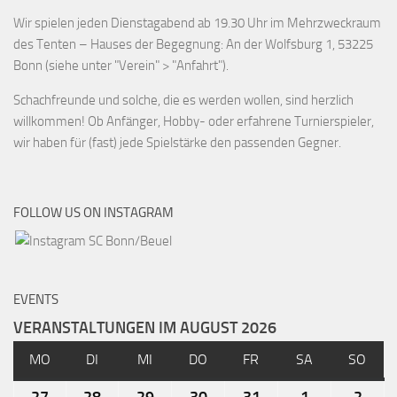
Wir spielen jeden Dienstagabend ab 19.30 Uhr im Mehrzweckraum
des Tenten – Hauses der Begegnung: An der Wolfsburg 1, 53225
Bonn (siehe unter "Verein" > "Anfahrt").
Schachfreunde und solche, die es werden wollen, sind herzlich
willkommen! Ob Anfänger, Hobby- oder erfahrene Turnierspieler,
wir haben für (fast) jede Spielstärke den passenden Gegner.
FOLLOW US ON INSTAGRAM
EVENTS
VERANSTALTUNGEN IM AUGUST 2026
MO
DI
MI
DO
FR
SA
SO