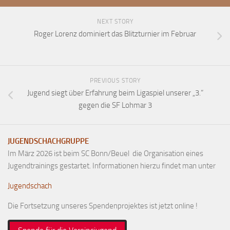
Anfahrt
NEXT STORY
Vorstand
Roger Lorenz dominiert das Blitzturnier im Februar
Mitglieder
Mitglied werden
Satzung
PREVIOUS STORY
Jugend siegt über Erfahrung beim Ligaspiel unserer „3.“
Datenschutzordnung
gegen die SF Lohmar 3
En passant
BKV
JUGENDSCHACHGRUPPE
Ausschreibungen
Im März 2026 ist beim SC Bonn/Beuel die Organisation eines
Jugendtrainings gestartet. Informationen hierzu findet man unter
Links
Jugendschach
Die Fortsetzung unseres Spendenprojektes ist jetzt online !