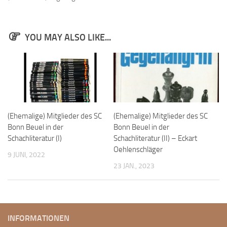
Bayernpokal
Sommerturnier
YOU MAY ALSO LIKE...
Bonner Schnellschachturniere
Mannschaften
1. Mannschaft
2. Mannschaft
3. Mannschaft
(Ehemalige) Mitglieder des SC
(Ehemalige) Mitglieder des SC
Bonn Beuel in der
Bonn Beuel in der
4. Mannschaft
Schachliteratur (I)
Schachliteratur (II) – Eckart
Jugendschach
Oehlenschläger
9 JUNI, 2022
23 JAN., 2023
Schach online
1.Online Schachturnierserie
Termine
INFORMATIONEN
Verein