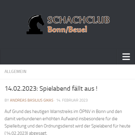
Home
ALLGEMEIN
Turniere
14.02.2023: Spielabend fällt aus !
Vereinsmeisterschaft
BY
ANDREAS BASILIUS GIKAS
· 14. FEBRUAR 2023
Vereinspokalturnier
Auf Grund des heutigen Warnstreiks im ÖPNV in Bonn und den
Vereinsschnellschachmeisterschaft
damit verbundenen erhöhten Aufwand insbesondere für die
Blitzturnierserie
Spielleitung und den Ordnungsdienst wird der Spielabend für heute
Schnellturnierserie
(14.02.2023) abgesagt.