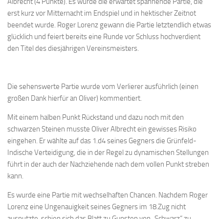
Albrecht (4 Punkte). Es wurde die erwartet spannende Partie, die
Bayernpokal
erst kurz vor Mitternacht im Endspiel und in hektischer Zeitnot
beendet wurde. Roger Lorenz gewann die Partie letztendlich etwas
Sommerturnier
glücklich und feiert bereits eine Runde vor Schluss hochverdient
Bonner Schnellschachturniere
den Titel des diesjährigen Vereinsmeisters.
Mannschaften
1. Mannschaft
Die sehenswerte Partie wurde vom Verlierer ausführlich (einen
2. Mannschaft
großen Dank hierfür an Oliver) kommentiert.
3. Mannschaft
Mit einem halben Punkt Rückstand und dazu noch mit den
4. Mannschaft
schwarzen Steinen musste Oliver Albrecht ein gewisses Risiko
eingehen. Er wählte auf das 1.d4 seines Gegners die Grünfeld-
Jugendschach
Indische Verteidigung, die in der Regel zu dynamischen Stellungen
Schach online
führt in der auch der Nachziehende nach dem vollen Punkt streben
kann.
1.Online Schachturnierserie
Es wurde eine Partie mit wechselhaften Chancen. Nachdem Roger
Termine
Lorenz eine Ungenauigkeit seines Gegners im 18.Zug nicht
Verein
ausnutzte, schien sich das Blatt zu Gunsten von „Schwarz“ zu