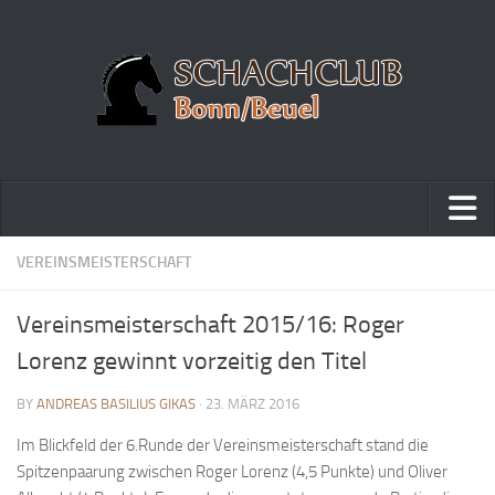
Home
VEREINSMEISTERSCHAFT
Turniere
Vereinsmeisterschaft 2015/16: Roger
Vereinsmeisterschaft
Lorenz gewinnt vorzeitig den Titel
Vereinspokalturnier
BY
ANDREAS BASILIUS GIKAS
· 23. MÄRZ 2016
Vereinsschnellschachmeisterschaft
Im Blickfeld der 6.Runde der Vereinsmeisterschaft stand die
Blitzturnierserie
Spitzenpaarung zwischen Roger Lorenz (4,5 Punkte) und Oliver
Schnellturnierserie