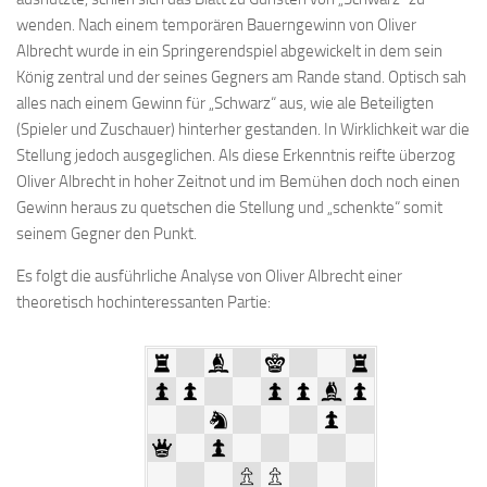
wenden. Nach einem temporären Bauerngewinn von Oliver
Anfahrt
Albrecht wurde in ein Springerendspiel abgewickelt in dem sein
Vorstand
König zentral und der seines Gegners am Rande stand. Optisch sah
Mitglieder
alles nach einem Gewinn für „Schwarz“ aus, wie ale Beteiligten
(Spieler und Zuschauer) hinterher gestanden. In Wirklichkeit war die
Mitglied werden
Stellung jedoch ausgeglichen. Als diese Erkenntnis reifte überzog
Satzung
Oliver Albrecht in hoher Zeitnot und im Bemühen doch noch einen
Datenschutzordnung
Gewinn heraus zu quetschen die Stellung und „schenkte“ somit
seinem Gegner den Punkt.
En passant
Es folgt die ausführliche Analyse von Oliver Albrecht einer
BKV
theoretisch hochinteressanten Partie:
Ausschreibungen
Links