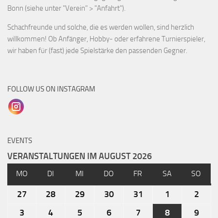
Bonn (siehe unter "Verein" > "Anfahrt").
Schachfreunde und solche, die es werden wollen, sind herzlich
willkommen! Ob Anfänger, Hobby- oder erfahrene Turnierspieler,
wir haben für (fast) jede Spielstärke den passenden Gegner.
FOLLOW US ON INSTAGRAM
EVENTS
VERANSTALTUNGEN IM AUGUST 2026
MO
DI
MI
DO
FR
SA
SO
27
28
29
30
31
1
2
3
4
5
6
7
8
9