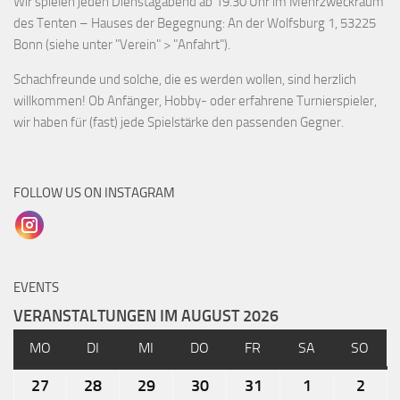
Wir spielen jeden Dienstagabend ab 19.30 Uhr im Mehrzweckraum
des Tenten – Hauses der Begegnung: An der Wolfsburg 1, 53225
Bonn (siehe unter "Verein" > "Anfahrt").
Schachfreunde und solche, die es werden wollen, sind herzlich
willkommen! Ob Anfänger, Hobby- oder erfahrene Turnierspieler,
wir haben für (fast) jede Spielstärke den passenden Gegner.
FOLLOW US ON INSTAGRAM
EVENTS
VERANSTALTUNGEN IM AUGUST 2026
MO
DI
MI
DO
FR
SA
SO
27
28
29
30
31
1
2