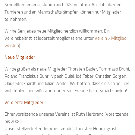
Schnellturnierserie, stehen auch Gästen offen. An klubinternen
Bayernpokal
Turnieren und an Mannschaftskämpfen können nur Mitglieder
Sommerturnier
teilnehmen.
Bonner Schnellschachturniere
Wir heißen jedes neue Mitglied herzlich willkommen. Ein
Mannschaften
Vereinsbeitritt ist jederzeit möglich (siehe unter
Verein > Mitglied
werden
).
1. Mannschaft
Neue Mitglieder
2. Mannschaft
3. Mannschaft
Wir begrüßen als neue Mitglieder Thorsten Bader, Tommaso Bruni,
Roland Franziskus Buhr, Nipesh Dulal, Joé Faber, Christian Görgen,
4. Mannschaft
Claus Stockhardt und Julian Wolter. Wir hoffen, dass sie sich bei uns
Jugendschach
wohlfühlen, und wünschen ihnen viel Freude beim Schachspielen!
Schach online
Verdiente Mitglieder
1.Online Schachturnierserie
Ehrenvorsitzende unseres Vereins ist Ruth Herbrand (Vorsitzende
Termine
bis 2004).
Unser stellvertretender Vorsitzender Thorsten Hennings ist
Verein