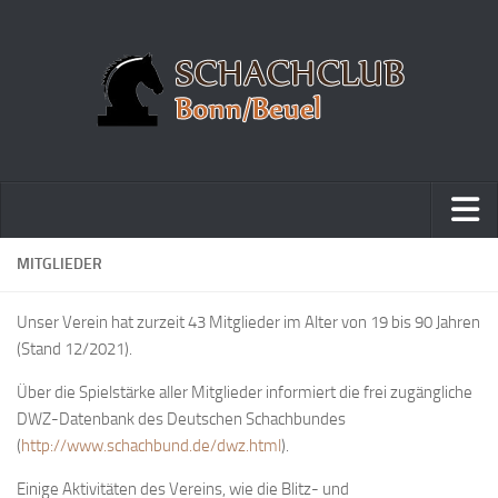
Home
MITGLIEDER
Turniere
Unser Verein hat zurzeit 43 Mitglieder im Alter von 19 bis 90 Jahren
Vereinsmeisterschaft
(Stand 12/2021).
Vereinspokalturnier
Über die Spielstärke aller Mitglieder informiert die frei zugängliche
Vereinsschnellschachmeisterschaft
DWZ-Datenbank des Deutschen Schachbundes
(
http://www.schachbund.de/dwz.html
).
Blitzturnierserie
Schnellturnierserie
Einige Aktivitäten des Vereins, wie die Blitz- und