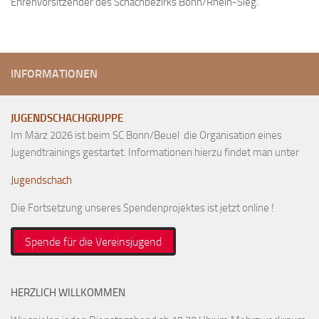
Ehrenvorsitzender des Schachbezirks Bonn/Rhein-Sieg.
Anfahrt
Vorstand
Mitglieder
INFORMATIONEN
Mitglied werden
Satzung
JUGENDSCHACHGRUPPE
Datenschutzordnung
Im März 2026 ist beim SC Bonn/Beuel die Organisation eines
Jugendtrainings gestartet. Informationen hierzu findet man unter
En passant
Jugendschach
BKV
Die Fortsetzung unseres Spendenprojektes ist jetzt online !
Ausschreibungen
Links
Spende für die Vereinsjugend
HERZLICH WILLKOMMEN