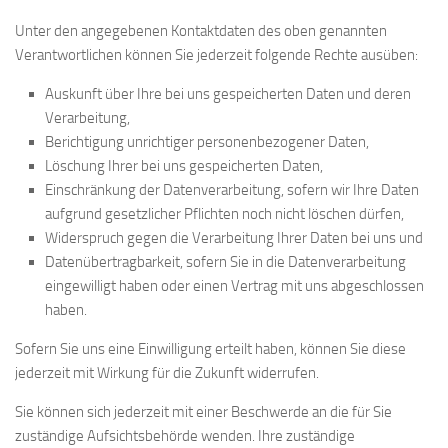
Bayernpokal
Unter den angegebenen Kontaktdaten des oben genannten
Verantwortlichen können Sie jederzeit folgende Rechte ausüben:
Sommerturnier
Bonner Schnellschachturniere
Auskunft über Ihre bei uns gespeicherten Daten und deren
Verarbeitung,
Mannschaften
Berichtigung unrichtiger personenbezogener Daten,
1. Mannschaft
Löschung Ihrer bei uns gespeicherten Daten,
Einschränkung der Datenverarbeitung, sofern wir Ihre Daten
2. Mannschaft
aufgrund gesetzlicher Pflichten noch nicht löschen dürfen,
3. Mannschaft
Widerspruch gegen die Verarbeitung Ihrer Daten bei uns und
4. Mannschaft
Datenübertragbarkeit, sofern Sie in die Datenverarbeitung
eingewilligt haben oder einen Vertrag mit uns abgeschlossen
Jugendschach
haben.
Schach online
Sofern Sie uns eine Einwilligung erteilt haben, können Sie diese
1.Online Schachturnierserie
jederzeit mit Wirkung für die Zukunft widerrufen.
Termine
Sie können sich jederzeit mit einer Beschwerde an die für Sie
zuständige Aufsichtsbehörde wenden. Ihre zuständige
Verein