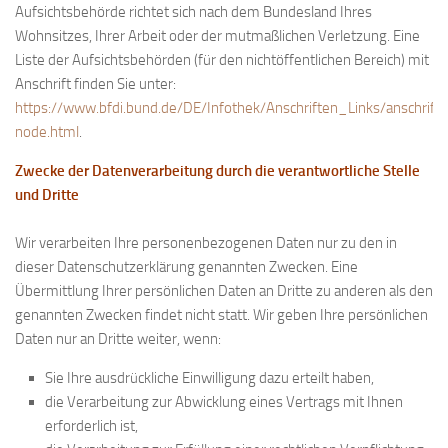
Aufsichtsbehörde richtet sich nach dem Bundesland Ihres
Anfahrt
Wohnsitzes, Ihrer Arbeit oder der mutmaßlichen Verletzung. Eine
Vorstand
Liste der Aufsichtsbehörden (für den nichtöffentlichen Bereich) mit
Anschrift finden Sie unter:
Mitglieder
https://www.bfdi.bund.de/DE/Infothek/Anschriften_Links/anschrifte
Mitglied werden
node.html
.
Satzung
Zwecke der Datenverarbeitung durch die verantwortliche Stelle
Datenschutzordnung
und Dritte
En passant
Wir verarbeiten Ihre personenbezogenen Daten nur zu den in
BKV
dieser Datenschutzerklärung genannten Zwecken. Eine
Übermittlung Ihrer persönlichen Daten an Dritte zu anderen als den
Ausschreibungen
genannten Zwecken findet nicht statt. Wir geben Ihre persönlichen
Links
Daten nur an Dritte weiter, wenn:
Sie Ihre ausdrückliche Einwilligung dazu erteilt haben,
die Verarbeitung zur Abwicklung eines Vertrags mit Ihnen
erforderlich ist,