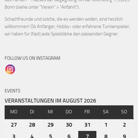
Bonn (siehe unter "Verein" > "Anfahrt").
Schachfreunde und solche, die es werden wollen, sind herzlich
willkommen! Ob Anfänger, Hobby- oder erfahrene Turnierspieler,
wir haben für (fast) jede Spielstärke den passenden Gegner.
FOLLOW US ON INSTAGRAM
EVENTS
VERANSTALTUNGEN IM AUGUST 2026
MO
DI
MI
DO
FR
SA
SO
27
28
29
30
31
1
2
3
4
5
6
7
8
9