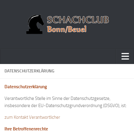
Home
DATENSCHUTZERKLÄRUNG
Turniere
Datenschutzerklärung
Vereinsmeisterschaft
Verantwortliche Stelle im Sinne der Datenschutzgesetze,
Vereinspokalturnier
insbesondere der EU-Datenschutzgrundverordnung (DSGVO), ist:
Vereinsschnellschachmeisterschaft
zum Kontakt Verantwortlicher
Blitzturnierserie
Ihre Betroffenenrechte
Schnellturnierserie