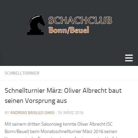
Home
SCHNELLTURNIER
Turniere
Schnellturnier März: Oliver Albrecht baut
Vereinsmeisterschaft
seinen Vorsprung aus
Vereinspokalturnier
BY
ANDREAS BASILIUS GIKAS
· 19. MÄRZ 2016
Vereinsschnellschachmeisterschaft
Mit seinem dritten Saisonsieg konnte Oliver Albrecht (SC
Blitzturnierserie
Bonn/Beuel) beim Monatsschnellturnier März 2016 seinen
Schnellturnierserie