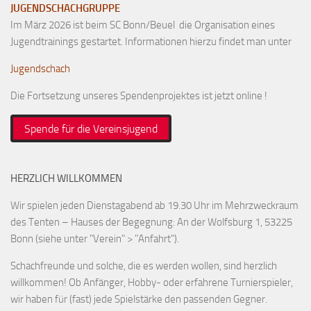
JUGENDSCHACHGRUPPE
Im März 2026 ist beim SC Bonn/Beuel die Organisation eines
Jugendtrainings gestartet. Informationen hierzu findet man unter
Jugendschach
Die Fortsetzung unseres Spendenprojektes ist jetzt online !
Spende für die Vereinsjugend
HERZLICH WILLKOMMEN
Wir spielen jeden Dienstagabend ab 19.30 Uhr im Mehrzweckraum
des Tenten – Hauses der Begegnung: An der Wolfsburg 1, 53225
Bonn (siehe unter "Verein" > "Anfahrt").
Schachfreunde und solche, die es werden wollen, sind herzlich
willkommen! Ob Anfänger, Hobby- oder erfahrene Turnierspieler,
wir haben für (fast) jede Spielstärke den passenden Gegner.