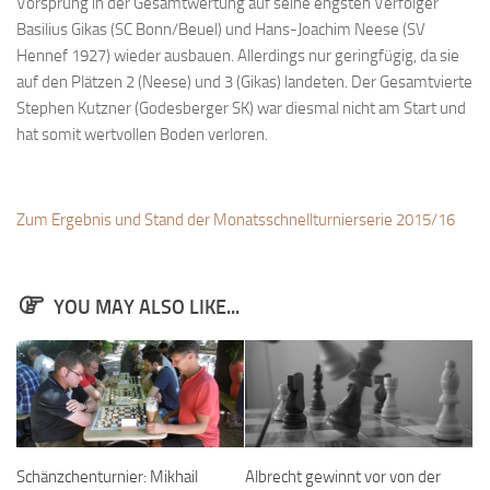
Vorsprung in der Gesamtwertung auf seine engsten Verfolger
Bayernpokal
Basilius Gikas (SC Bonn/Beuel) und Hans-Joachim Neese (SV
Hennef 1927) wieder ausbauen. Allerdings nur geringfügig, da sie
Sommerturnier
auf den Plätzen 2 (Neese) und 3 (Gikas) landeten. Der Gesamtvierte
Bonner Schnellschachturniere
Stephen Kutzner (Godesberger SK) war diesmal nicht am Start und
hat somit wertvollen Boden verloren.
Mannschaften
1. Mannschaft
2. Mannschaft
Zum Ergebnis und Stand der Monatsschnellturnierserie 2015/16
3. Mannschaft
4. Mannschaft
YOU MAY ALSO LIKE...
Jugendschach
Schach online
1.Online Schachturnierserie
Termine
Schänzchenturnier: Mikhail
Albrecht gewinnt vor von der
Verein