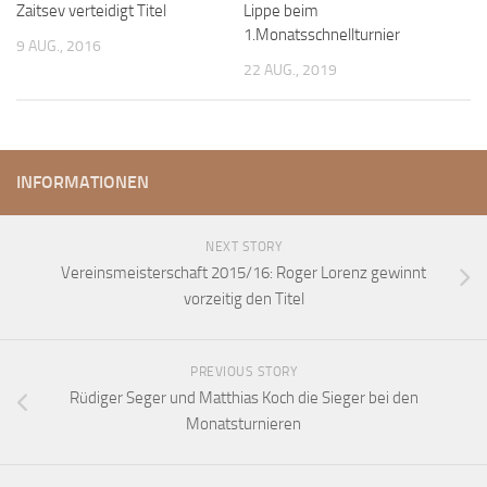
Zaitsev verteidigt Titel
Lippe beim
Anfahrt
1.Monatsschnellturnier
9 AUG., 2016
Vorstand
22 AUG., 2019
Mitglieder
Mitglied werden
Satzung
INFORMATIONEN
Datenschutzordnung
En passant
NEXT STORY
Vereinsmeisterschaft 2015/16: Roger Lorenz gewinnt
BKV
vorzeitig den Titel
Ausschreibungen
Links
PREVIOUS STORY
Rüdiger Seger und Matthias Koch die Sieger bei den
Monatsturnieren