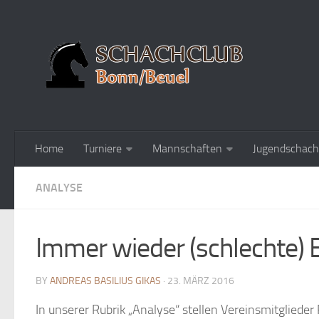
Home
Turniere
Mannschaften
Jugendschach
ANALYSE
Immer wieder (schlechte) En
BY
ANDREAS BASILIUS GIKAS
· 23. MÄRZ 2016
In unserer Rubrik „Analyse“ stellen Vereinsmitglieder