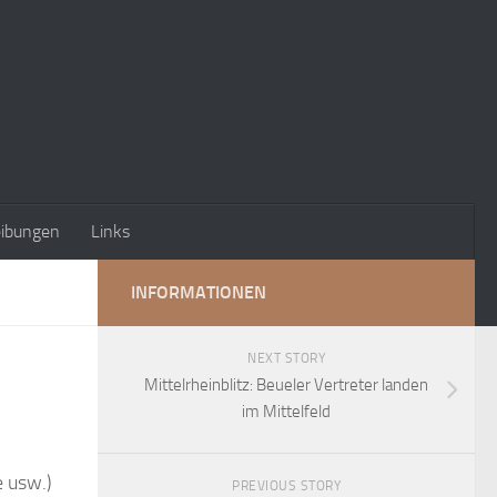
eibungen
Links
INFORMATIONEN
NEXT STORY
Mittelrheinblitz: Beueler Vertreter landen
im Mittelfeld
e usw.)
PREVIOUS STORY