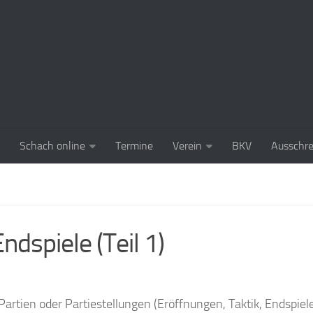
Schach online
Termine
Verein
BKV
Ausschr
dspiele (Teil 1)
 Partien oder Partiestellungen (Eröffnungen, Taktik, Endspiel