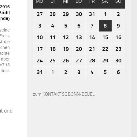
MO
DI
MI
DO
FR
SA
SO
27
28
29
30
31
1
2
3
4
5
6
7
8
9
10
11
12
13
14
15
16
17
18
19
20
21
22
23
24
25
26
27
28
29
30
31
1
2
3
4
5
6
zum KONTAKT SC BONN/BEUEL
ut und