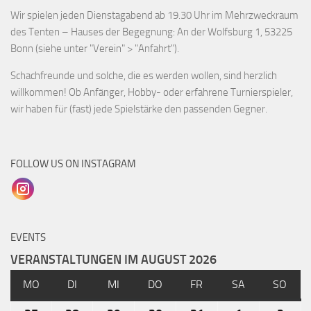
Wir spielen jeden Dienstagabend ab 19.30 Uhr im Mehrzweckraum
des Tenten – Hauses der Begegnung: An der Wolfsburg 1, 53225
Bonn (siehe unter "Verein" > "Anfahrt").
Schachfreunde und solche, die es werden wollen, sind herzlich
willkommen! Ob Anfänger, Hobby- oder erfahrene Turnierspieler,
wir haben für (fast) jede Spielstärke den passenden Gegner.
FOLLOW US ON INSTAGRAM
EVENTS
VERANSTALTUNGEN IM AUGUST 2026
MO
DI
MI
DO
FR
SA
SO