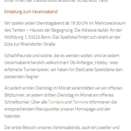
unter ihnen der traditionsreiche Bonner Schachklub 1905.
Bayernpokal
Einladung zum Vereinsabend
Sommerturnier
Wir spielen jeden Dienstagabend ab 19.30 Uhr im Mehrzweckraum
Bonner Schnellschachturniere
des Tenten – Hauses der Begegnung. Die Adresse lautet: An der
Mannschaften
Wolfsburg 1, 53225 Bonn. Das Spiellokal findet sich direkt an der
Ecke zur Rheindorfer Straße.
1. Mannschaft
Schachfreunde und solche, die es werden wollen, sind an jedem
2. Mannschaft
Vereinsabend herzlich willkommen! Ob Anfänger, Hobby- oder
3. Mannschaft
erfahrene Turnierspieler, wir haben für (fast) jede Spielstärke den
4. Mannschaft
passenden Gegner.
Jugendschach
An jedem ersten Dienstag im Monat veranstalten wir ein offenes
Blitzturnier, an jedem dritten Dienstag im Monat ein offenes
Schach online
Schnellturnier. Über alle
Turniere
und
Termine
informieren die
1.Online Schachturnierserie
entsprechenden Menüpunkte unserer Homepage und der
Kalender.
Termine
Der erste Besuch unseres Vereinsabends, auch ein zweiter und
Verein