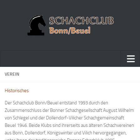
Home
VEREIN
Turniere
Historisches
Vereinsmeisterschaft
Der Schachclub Bonn/Beuel entstand 1993 durch den
Vereinspokalturnier
Zusammenschluss der Bonner Schachgesellschaft August Wilhelm
Vereinsschnellschachmeisterschaft
von Schlegel und der Dollendorf-Vilicher Schachgemeinschaft
Beuel 1946. Beide Klubs sind ihrerseits aus älteren Schachvereinen
Blitzturnierserie
aus Bonn, Dollendorf, Königswinter und Vilich hervorgegangen,
Schnellturnierserie