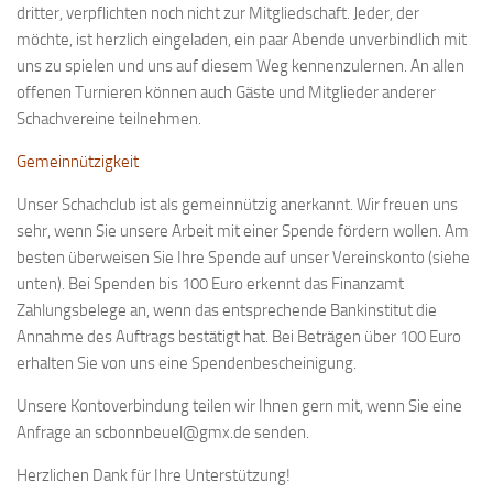
dritter, verpflichten noch nicht zur Mitgliedschaft. Jeder, der
Anfahrt
möchte, ist herzlich eingeladen, ein paar Abende unverbindlich mit
Vorstand
uns zu spielen und uns auf diesem Weg kennenzulernen. An allen
offenen Turnieren können auch Gäste und Mitglieder anderer
Mitglieder
Schachvereine teilnehmen.
Mitglied werden
Gemeinnützigkeit
Satzung
Unser Schachclub ist als gemeinnützig anerkannt. Wir freuen uns
Datenschutzordnung
sehr, wenn Sie unsere Arbeit mit einer Spende fördern wollen. Am
En passant
besten überweisen Sie Ihre Spende auf unser Vereinskonto (siehe
BKV
unten). Bei Spenden bis 100 Euro erkennt das Finanzamt
Zahlungsbelege an, wenn das entsprechende Bankinstitut die
Ausschreibungen
Annahme des Auftrags bestätigt hat. Bei Beträgen über 100 Euro
erhalten Sie von uns eine Spendenbescheinigung.
Links
Unsere Kontoverbindung teilen wir Ihnen gern mit, wenn Sie eine
Anfrage an scbonnbeuel@gmx.de senden.
Herzlichen Dank für Ihre Unterstützung!