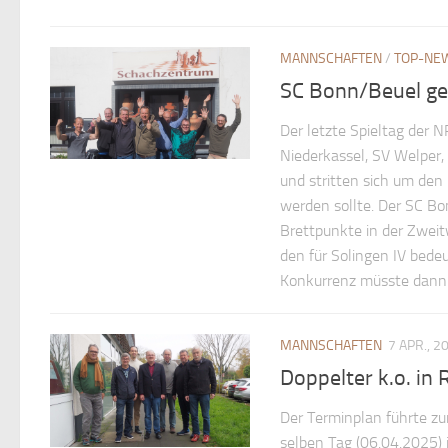
MANNSCHAFTEN
/
TOP-NE
SC Bonn/Beuel gew
Der letzte Spieltag der
Niederkassel, SV Welper,
und stritten sich um den
werden sollte. Der SC Bo
Brettpunkte in der Zwei
den für Solingen IV bedeu
Konkurrenz müsste dann
MANNSCHAFTEN
7 APR., 2
Doppelter k.o. in
Der Terminplan führte zu
selben Tag (06.04.2025) 