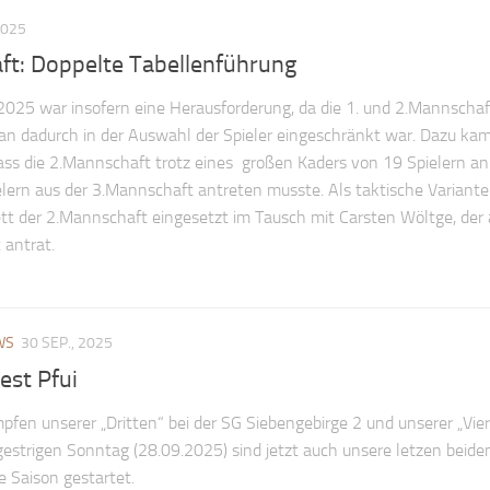
2025
ft: Doppelte Tabellenführung
2025 war insofern eine Herausforderung, da die 1. und 2.Mannschaf
man dadurch in der Auswahl der Spieler eingeschränkt war. Dazu ka
ass die 2.Mannschaft trotz eines großen Kaders von 19 Spielern a
elern aus der 3.Mannschaft antreten musste. Als taktische Variant
tt der 2.Mannschaft eingesetzt im Tausch mit Carsten Wöltge, der
 antrat.
WS
30 SEP., 2025
Rest Pfui
en unserer „Dritten“ bei der SG Siebengebirge 2 und unserer „Vier
strigen Sonntag (28.09.2025) sind jetzt auch unsere letzen beide
 Saison gestartet.