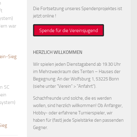
n
Die Fortsetzung unseres Spendenprojektes ist
ft
jetzt online !
system)
lern war
Spende für die Vereinsjugend
HERZLICH WILLKOMMEN
ein-Sieg
Wir spielen jeden Dienstagabend ab 19.30 Uhr
im Mehrzweckraum des Tenten – Hauses der
Begegnung: An der Wolfsburg 1, 53225 Bonn
(siehe unter "Verein" > "Anfahrt").
en SC
sein
Schachfreunde und solche, die es werden
esystem)
wollen, sind herzlich willkommen! Ob Anfänger,
Hobby- oder erfahrene Turnierspieler, wir
haben für (fast) jede Spielstärke den passenden
Sieg
Gegner.