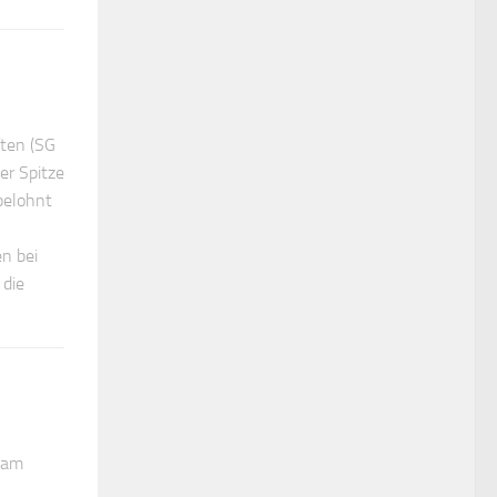
ften (SG
er Spitze
belohnt
n bei
 die
t am