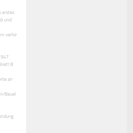
 erstes
ab und
rn verlor
1947.
Brett 8
erte an
nn/Beuel
zündung