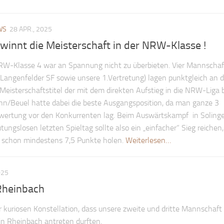
WS
28 APR., 2025
innt die Meisterschaft in der NRW-Klasse !
 NRW-Klasse 4 war an Spannung nicht zu überbieten. Vier Mannscha
 Langenfelder SF sowie unsere 1.Vertretung) lagen punktgleich an d
 Meisterschaftstitel der mit dem direkten Aufstieg in die NRW-Liga 
nn/Beuel hatte dabei die beste Ausgangsposition, da man ganze 3
twertung vor den Konkurrenten lag. Beim Auswärtskampf in Solinge
tungslosen letzten Spieltag sollte also ein „einfacher“ Sieg reichen,
 schon mindestens 7,5 Punkte holen.
Weiterlesen…
025
 Rheinbach
r kuriosen Konstellation, dass unsere zweite und dritte Mannschaf
in Rheinbach antreten durften.