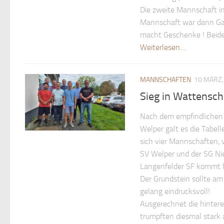
Die zweite Mannschaft in
Mannschaft war dann Gast
macht Geschenke ! Beide
Weiterlesen…
MANNSCHAFTEN
10 MÄRZ,
Sieg in Wattensc
Nach dem empfindlichen 
Welper galt es die Tabel
sich vier Mannschaften,
SV Welper und der SG Nie
Langenfelder SF kommt ha
Der Grundstein sollte am
gelang eindrucksvoll!
Ausgerechnet die hintere
trumpften diesmal stark 