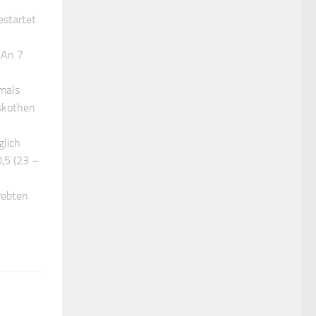
estartet.
 An 7
mals
sskothen
glich
,5 (23 –
rebten