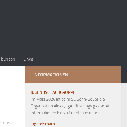
eibungen
Links
INFORMATIONEN
JUGENDSCHACHGRUPPE
Im März 2026 ist beim SC Bonn/Beuel die
Organisation eines Jugendtrainings gestartet.
Informationen hierzu findet man unter
ksklasse
Jugendschach