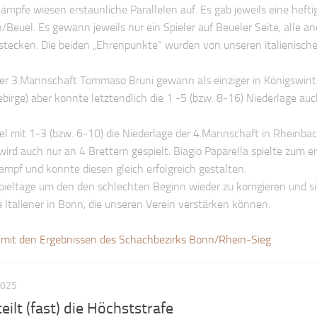
mpfe wiesen erstaunliche Parallelen auf. Es gab jeweils eine hefti
/Beuel. Es gewann jeweils nur ein Spieler auf Beueler Seite, alle a
stecken. Die beiden „Ehrenpunkte“ wurden von unseren italienisch
er 3.Mannschaft Tommaso Bruni gewann als einziger in Königswint
birge) aber konnte letztendlich die 1 -5 (bzw. 8-16) Niederlage auc
iel mit 1-3 (bzw. 6-10) die Niederlage der 4.Mannschaft in Rheinbac
 wird auch nur an 4 Brettern gespielt. Biagio Paparella spielte zum e
pf und konnte diesen gleich erfolgreich gestalten.
ieltage um den den schlechten Beginn wieder zu korrigieren und si
 Italiener in Bonn, die unseren Verein verstärken können.
mit den Ergebnissen des Schachbezirks Bonn/Rhein-Sieg
2025
ilt (fast) die Höchststrafe