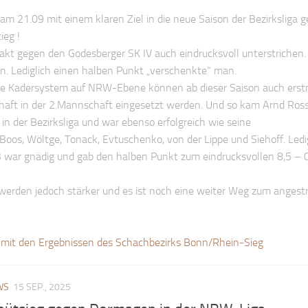
m 21.09 mit einem klaren Ziel in die neue Saison der Bezirksliga g
ieg !
kt gegen den Godesberger SK IV auch eindrucksvoll unterstrichen.
. Lediglich einen halben Punkt „verschenkte“ man.
te Kadersystem auf NRW-Ebene können ab dieser Saison auch erst
chaft in der 2.Mannschaft eingesetzt werden. Und so kam Arnd Ro
in der Bezirksliga und war ebenso erfolgreich wie seine
os, Wöltge, Tonack, Evtuschenko, von der Lippe und Siehoff. Ledi
 war gnädig und gab den halben Punkt zum eindrucksvollen 8,5 – 0
rden jedoch stärker und es ist noch eine weiter Weg zum angest
mit den Ergebnissen des Schachbezirks Bonn/Rhein-Sieg
WS
15 SEP., 2025