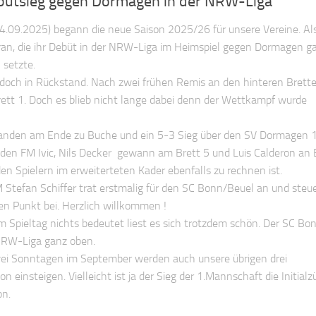
bütsieg gegen Dormagen in der NRW-Liga
.09.2025) begann die neue Saison 2025/26 für unsere Vereine. Als
ran, die ihr Debüt in der NRW-Liga im Heimspiel gegen Dormagen g
 setzte.
edoch in Rückstand. Nach zwei frühen Remis an den hinteren Brette
tt 1. Doch es blieb nicht lange dabei denn der Wettkampf wurde
 standen am Ende zu Buche und ein 5-3 Sieg über den SV Dormagen 
den FM Ivic, Nils Decker gewann am Brett 5 und Luis Calderon an 
en Spielern im erweiterteten Kader ebenfalls zu rechnen ist.
Stefan Schiffer trat erstmalig für den SC Bonn/Beuel an und steu
ben Punkt bei. Herzlich willkommen !
Spieltag nichts bedeutet liest es sich trotzdem schön. Der SC Bo
 NRW-Liga ganz oben.
ei Sonntagen im September werden auch unsere übrigen drei
n einsteigen. Vielleicht ist ja der Sieg der 1.Mannschaft die Initial
on.