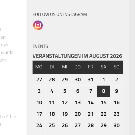
FOLLOW US ON INSTAGRAM
t
men
n den
EVENTS
e wurde
VERANSTALTUNGEN IM AUGUST 2026
 am
MO
DI
MI
DO
FR
SA
SO
27
28
29
30
31
1
2
3
4
5
6
7
8
9
10
11
12
13
14
15
16
17
18
19
20
21
22
23
ten“ bei
n
24
25
26
27
28
29
30