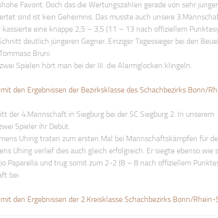
shohe Favorit. Doch das die Wertungszahlen gerade von sehr junge
ertet sind ist kein Geheimnis. Das musste auch unsere 3.Mannscha
 kassierte eine knappe 2,5 – 3,5 (11 – 13 nach offiziellem Punkte
Schnitt deutlich jüngeren Gegner. Einziger Tagessieger bei den Beue
 Tommaso Bruni.
zwei Spielen hört man bei der III. die Alarmglocken klingeln.
mit den Ergebnissen der Bezirksklasse des Schachbezirks Bonn/Rh
ritt der 4.Mannschaft in Siegburg bei der SC Siegburg 2. In unserem
wei Spieler ihr Debüt.
mens Uhing traten zum ersten Mal bei Mannschaftskämpfen für d
s Uhing verlief dies auch gleich erfolgreich. Er siegte ebenso wie 
o Paparella und trug somit zum 2-2 (8 – 8 nach offiziellem Punkt
ft bei.
mit den Ergebnissen der 2.Kreisklasse Schachbezirks Bonn/Rhein-