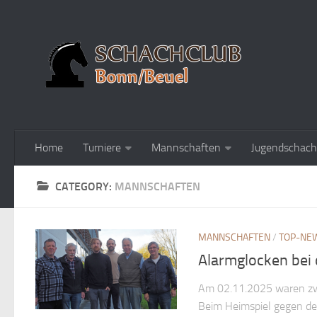
Home
Turniere
Mannschaften
Jugendschach
CATEGORY:
MANNSCHAFTEN
MANNSCHAFTEN
/
TOP-NE
Alarmglocken bei de
Am 02.11.2025 waren zwe
Beim Heimspiel gegen de