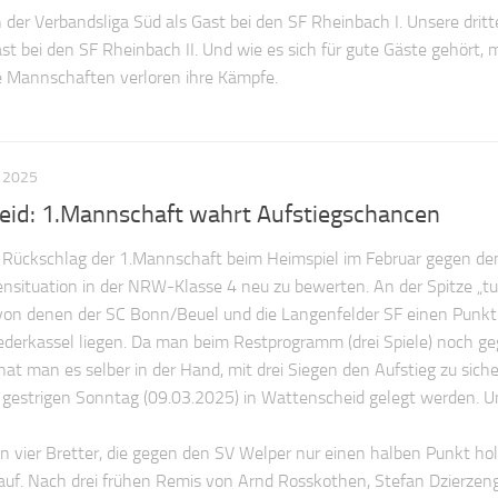
 der Verbandsliga Süd als Gast bei den SF Rheinbach I. Unsere dritt
 bei den SF Rheinbach II. Und wie es sich für gute Gäste gehört,
 Mannschaften verloren ihre Kämpfe.
 2025
heid: 1.Mannschaft wahrt Aufstiegschancen
Rückschlag der 1.Mannschaft beim Heimspiel im Februar gegen de
lensituation in der NRW-Klasse 4 neu zu bewerten. An der Spitze „
 von denen der SC Bonn/Beuel und die Langenfelder SF einen Punk
derkassel liegen. Da man beim Restprogramm (drei Spiele) noch ge
t man es selber in der Hand, mit drei Siegen den Aufstieg zu siche
 gestrigen Sonntag (09.03.2025) in Wattenscheid gelegt werden. U
n vier Bretter, die gegen den SV Welper nur einen halben Punkt hol
auf. Nach drei frühen Remis von Arnd Rosskothen, Stefan Dzierzen