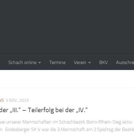
Schach online
Termine
Verein
BKV
Ausschr
WS
3 NOV., 2025
r „III.“ – Teilerfolg bei der „IV.“
i unserer Mannschaften im Schachbezirk Bonn/Rhein-Sieg aktiv.
n Godesberger SK V war die 3.Mannschaft am 2.Spieltag der Bezir