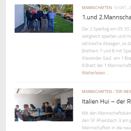
MANNSCHAFTEN
10 OKT., 
1.und 2.Mannscha
Der 2.Spieltag am 05.10.
zeitgleich spielten und 
zahlreiche Absagen, so d
Brettern 7 und 8 mit Spi
Alexander Gaul am 1.Bre
8.Brett der 1.Mannschaft
Weiterlesen…
MANNSCHAFTEN
/
TOP-NE
Italien Hui – der 
Mit den Mannschaftskämpf
den SF Rheinbach 3 am ge
Mannschaften in die neue