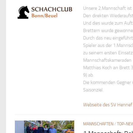
Unsere 2.Mannschaft ist a
Den direkten Wiederaufst
Und dies wurde zum Aufta
Brettern wurde gewonnen
Durch das neu eingeführ
Spieler aus der 1.Manns
zu seinem ersten Einsatz 
Mannschaftskameraden Bo
Matthias Koch an Brett 3
9) ab.
Die kommenden Gegner we
Saisonziel.
Webseite des SV Hennef 
MANNSCHAFTEN
/
TOP-NE