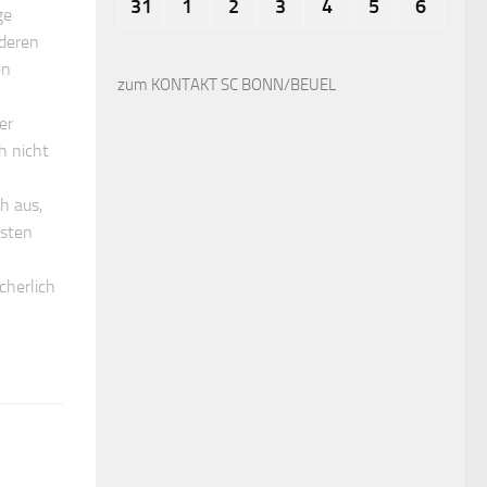
31
1
2
3
4
5
6
ge
nderen
en
zum KONTAKT SC BONN/BEUEL
er
h nicht
h aus,
rsten
cherlich