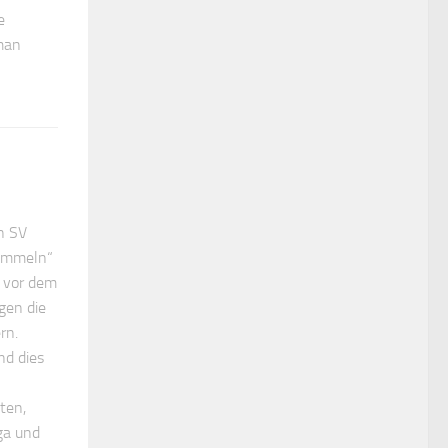
e
 man
n SV
tummeln“
t vor dem
gen die
rn.
nd dies
ten,
ga und