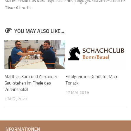
Mal im Finale des Vereinspokals. Endspielgegner ist am 25.06.2019
Bayernpokal
Oliver Albrecht.
Sommerturnier
Bonner Schnellschachturniere
YOU MAY ALSO LIKE...
Mannschaften
1. Mannschaft
2. Mannschaft
3. Mannschaft
4. Mannschaft
Matthias Koch und Alexander
Erfolgreiches Debüt für Marc
Gaul stehen im Finale des
Tonack
Jugendschach
Vereinspokal
17 MAI, 2019
Schach online
1 AUG., 2023
1.Online Schachturnierserie
Termine
Verein
INFORMATIONEN