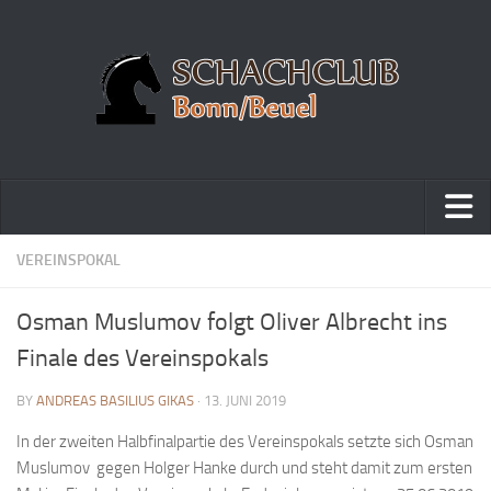
Home
VEREINSPOKAL
Turniere
Osman Muslumov folgt Oliver Albrecht ins
Vereinsmeisterschaft
Finale des Vereinspokals
Vereinspokalturnier
BY
ANDREAS BASILIUS GIKAS
· 13. JUNI 2019
Vereinsschnellschachmeisterschaft
In der zweiten Halbfinalpartie des Vereinspokals setzte sich Osman
Blitzturnierserie
Muslumov gegen Holger Hanke durch und steht damit zum ersten
Schnellturnierserie