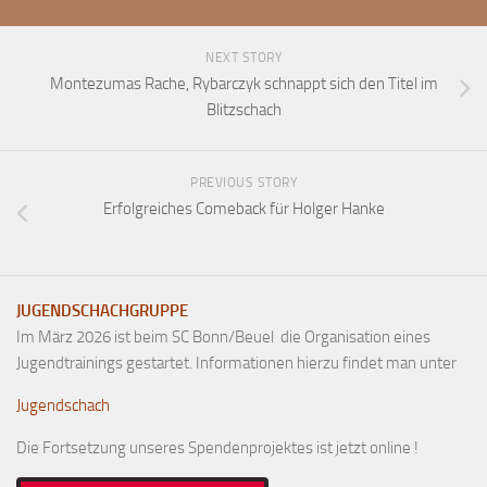
Anfahrt
NEXT STORY
Vorstand
Montezumas Rache, Rybarczyk schnappt sich den Titel im
Mitglieder
Blitzschach
Mitglied werden
Satzung
PREVIOUS STORY
Datenschutzordnung
Erfolgreiches Comeback für Holger Hanke
En passant
BKV
JUGENDSCHACHGRUPPE
Ausschreibungen
Im März 2026 ist beim SC Bonn/Beuel die Organisation eines
Links
Jugendtrainings gestartet. Informationen hierzu findet man unter
Jugendschach
Die Fortsetzung unseres Spendenprojektes ist jetzt online !