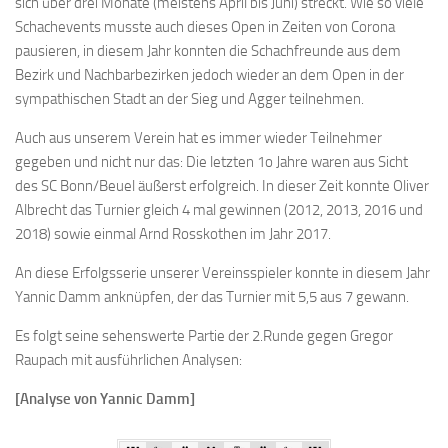
sich über drei Monate (meistens April bis Juni) streckt. Wie so viele
Bayernpokal
Schachevents musste auch dieses Open in Zeiten von Corona
pausieren, in diesem Jahr konnten die Schachfreunde aus dem
Sommerturnier
Bezirk und Nachbarbezirken jedoch wieder an dem Open in der
Bonner Schnellschachturniere
sympathischen Stadt an der Sieg und Agger teilnehmen.
Mannschaften
Auch aus unserem Verein hat es immer wieder Teilnehmer
1. Mannschaft
gegeben und nicht nur das: Die letzten 1o Jahre waren aus Sicht
des SC Bonn/Beuel äußerst erfolgreich. In dieser Zeit konnte Oliver
2. Mannschaft
Albrecht das Turnier gleich 4 mal gewinnen (2012, 2013, 2016 und
3. Mannschaft
2018) sowie einmal Arnd Rosskothen im Jahr 2017.
4. Mannschaft
An diese Erfolgsserie unserer Vereinsspieler konnte in diesem Jahr
Jugendschach
Yannic Damm anknüpfen, der das Turnier mit 5,5 aus 7 gewann.
Schach online
Es folgt seine sehenswerte Partie der 2.Runde gegen Gregor
Raupach mit ausführlichen Analysen:
1.Online Schachturnierserie
[Analyse von Yannic Damm]
Termine
Verein