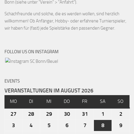
Bonn (siehe unter "Verein" > "Anfahrt").
Schachfreunde und solche, die es werden wollen, sind herzlich
willkommen! Ob Anfänger, Hobby- oder erfahrene Turnierspieler,
wir haben für (fast) jede Spielstärke den passenden Gegner.
FOLLOW US ON INSTAGRAM
EVENTS
VERANSTALTUNGEN IM AUGUST 2026
MO
DI
MI
DO
FR
SA
SO
27
28
29
30
31
1
2
3
4
5
6
7
8
9