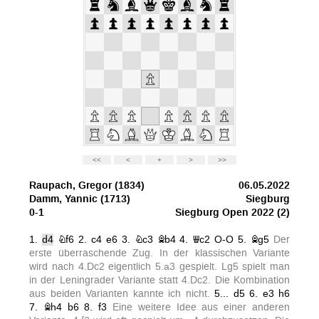
Anfahrt
Vorstand
Mitglieder
Mitglied werden
Satzung
Datenschutzordnung
En passant
BKV
Ausschreibungen
Links