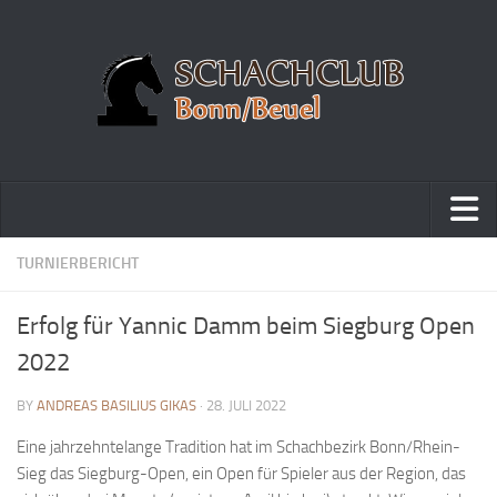
Home
TURNIERBERICHT
Turniere
Erfolg für Yannic Damm beim Siegburg Open
Vereinsmeisterschaft
2022
Vereinspokalturnier
BY
ANDREAS BASILIUS GIKAS
· 28. JULI 2022
Vereinsschnellschachmeisterschaft
Eine jahrzehntelange Tradition hat im Schachbezirk Bonn/Rhein-
Blitzturnierserie
Sieg das Siegburg-Open, ein Open für Spieler aus der Region, das
Schnellturnierserie