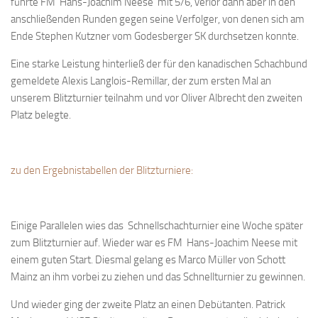
führte FM Hans-Joachim Neese mit 5/6, verlor dann aber in den
Bayernpokal
anschließenden Runden gegen seine Verfolger, von denen sich am
Ende Stephen Kutzner vom Godesberger SK durchsetzen konnte.
Sommerturnier
Bonner Schnellschachturniere
Eine starke Leistung hinterließ der für den kanadischen Schachbund
gemeldete Alexis Langlois-Remillar, der zum ersten Mal an
Mannschaften
unserem Blitzturnier teilnahm und vor Oliver Albrecht den zweiten
1. Mannschaft
Platz belegte.
2. Mannschaft
3. Mannschaft
zu den Ergebnistabellen der Blitzturniere:
4. Mannschaft
Jugendschach
Einige Parallelen wies das Schnellschachturnier eine Woche später
Schach online
zum Blitzturnier auf. Wieder war es FM Hans-Joachim Neese mit
1.Online Schachturnierserie
einem guten Start. Diesmal gelang es Marco Müller von Schott
Mainz an ihm vorbei zu ziehen und das Schnellturnier zu gewinnen.
Termine
Und wieder ging der zweite Platz an einen Debütanten. Patrick
Verein