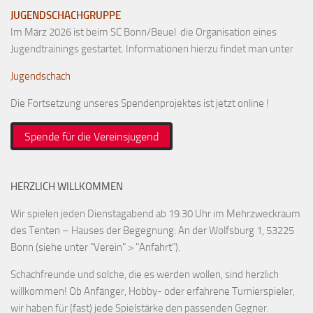
JUGENDSCHACHGRUPPE
Im März 2026 ist beim SC Bonn/Beuel die Organisation eines
Jugendtrainings gestartet. Informationen hierzu findet man unter
Jugendschach
Die Fortsetzung unseres Spendenprojektes ist jetzt online !
Spende für die Vereinsjugend
HERZLICH WILLKOMMEN
Wir spielen jeden Dienstagabend ab 19.30 Uhr im Mehrzweckraum
des Tenten – Hauses der Begegnung: An der Wolfsburg 1, 53225
Bonn (siehe unter "Verein" > "Anfahrt").
Schachfreunde und solche, die es werden wollen, sind herzlich
willkommen! Ob Anfänger, Hobby- oder erfahrene Turnierspieler,
wir haben für (fast) jede Spielstärke den passenden Gegner.