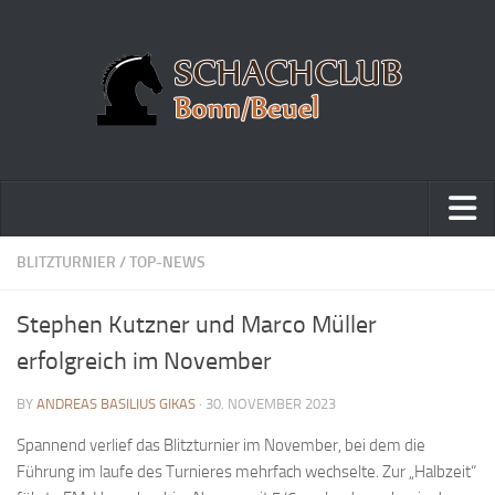
Home
BLITZTURNIER
/
TOP-NEWS
Turniere
Stephen Kutzner und Marco Müller
Vereinsmeisterschaft
erfolgreich im November
Vereinspokalturnier
BY
ANDREAS BASILIUS GIKAS
· 30. NOVEMBER 2023
Vereinsschnellschachmeisterschaft
Spannend verlief das Blitzturnier im November, bei dem die
Blitzturnierserie
Führung im laufe des Turnieres mehrfach wechselte. Zur „Halbzeit“
Schnellturnierserie