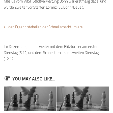
Masius vom VdSF Stadtverwaltung Bonn war erstmalig dabei und
Anfahrt
wurde Zweiter vor Steffen Lorenz (SC Bonn/Beuel).
Vorstand
Mitglieder
zu den Ergebnistabellen der Schnellschachturniere:
Mitglied werden
Satzung
Im Dezember geht es weiter mit dem Blitzturnier am ersten
Datenschutzordnung
Dienstag (5.12) und dem Schnellturnier am zweiten Dienstag
En passant
(12.12).
BKV
Ausschreibungen
YOU MAY ALSO LIKE...
Links