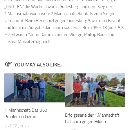
„DRITTEN“ die Woche davor in Godesberg und dem Sieg der
Anfahrt
1.Mannschaft war unsere 2.Mannschaft ebenfalls zum Siegen
Vorstand
verdammt. Beim Heimspiel gegen Godesberg 5 war man Favorit
Mitglieder
und löste die Aufgabe dann auch souverän. Beim 19 – 13 (oder 5,5
– 2,5) waren Yannic Damm, Carsten Wöltge, Philipp Boos und
Mitglied werden
Lukasz Musiol erfolgreich.
Satzung
Datenschutzordnung
YOU MAY ALSO LIKE...
En passant
BKV
Ausschreibungen
Links
1. Mannschaft: Das Ü60
Erfolgsserie der 1.Mannschaft
Problem in Lieme
hält auch gegen Hilden
25 DEZ., 2025