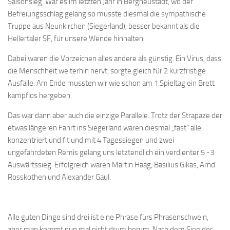
Saisonsieg. War es im letzten Jahr in Bergneustadt, wo der
Bayernpokal
Befreiungsschlag gelang so musste diesmal die sympathische
Truppe aus Neunkirchen (Siegerland), besser bekannt als die
Sommerturnier
Hellertaler SF, für unsere Wende hinhalten.
Bonner Schnellschachturniere
Dabei waren die Vorzeichen alles andere als günstig. Ein Virus, dass
Mannschaften
die Menschheit weiterhin nervt, sorgte gleich für 2 kurzfristige
1. Mannschaft
Ausfälle. Am Ende mussten wir wie schon am 1.Spieltag ein Brett
kampflos hergeben.
2. Mannschaft
Das war dann aber auch die einzige Parallele. Trotz der Strapaze der
3. Mannschaft
etwas längeren Fahrt ins Siegerland waren diesmal „fast“ alle
4. Mannschaft
konzentriert und fit und mit 4 Tagessiegen und zwei
Jugendschach
ungefährdeten Remis gelang uns letztendlich ein verdienter 5 -3
Auswärtssieg. Erfolgreich waren Martin Haag, Basilius Gikas, Arnd
Schach online
Rosskothen und Alexander Gaul.
1.Online Schachturnierserie
Termine
Alle guten Dinge sind drei ist eine Phrase fürs Phrasenschwein,
Verein
aber man kommt nun mal nicht drum herum. Nach dem Sieg der