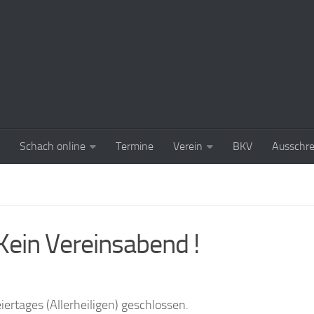
Schach online
Termine
Verein
BKV
Ausschr
Kein Vereinsabend !
ertages (Allerheiligen) geschlossen.