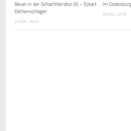
Beuel in der Schachliteratur (II) – Eckart
im Godesbur
Oehlenschläger
26 JULI, 2018
23 JAN., 2023