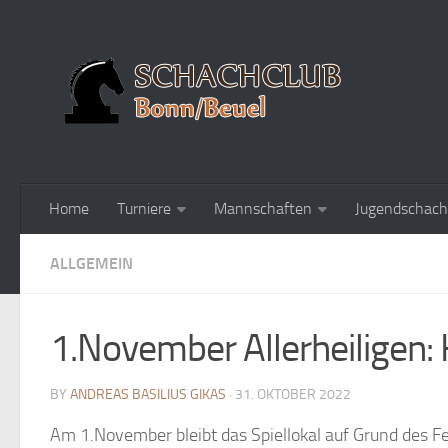
Home
Turniere
Mannschaften
Jugendschach
ALLGEMEIN
1.November Allerheiligen: 
BY
ANDREAS BASILIUS GIKAS
· 31. OKTOBER 2022
Am 1.November bleibt das Spiellokal auf Grund des Fei