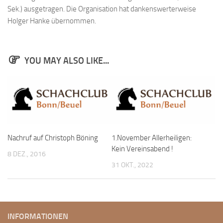
Sek.) ausgetragen. Die Organisation hat dankenswerterweise
Bayernpokal
Holger Hanke übernommen.
Sommerturnier
Bonner Schnellschachturniere
YOU MAY ALSO LIKE...
Mannschaften
1. Mannschaft
2. Mannschaft
3. Mannschaft
4. Mannschaft
Nachruf auf Christoph Böning
1.November Allerheiligen:
Jugendschach
Kein Vereinsabend !
8 DEZ., 2016
Schach online
31 OKT., 2022
1.Online Schachturnierserie
Termine
INFORMATIONEN
Verein