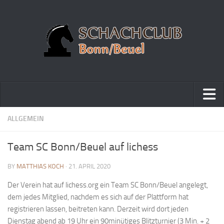
Home
ALLGEMEIN
Turniere
Team SC Bonn/Beuel auf lichess
Vereinsmeisterschaft
BY
MATTHIAS KOCH
· 21. APRIL 2020
Vereinspokalturnier
Der Verein hat auf lichess.org ein Team SC Bonn/Beuel angelegt,
Vereinsschnellschachmeisterschaft
dem jedes Mitglied, nachdem es sich auf der Plattform hat
Blitzturnierserie
registrieren lassen, beitreten kann. Derzeit wird dort jeden
Schnellturnierserie
Dienstag abend ab 19 Uhr ein 90minütiges Blitzturnier (3 Min. + 2