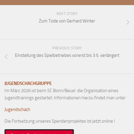
Anfahrt
NEXT STORY
Vorstand
Zum Tode von Gerhard Winter
Mitglieder
Mitglied werden
Satzung
PREVIOUS STORY
Einstellung des Spielbetriebes vorerst bis 3.5. verlängert
Datenschutzordnung
En passant
BKV
JUGENDSCHACHGRUPPE
Ausschreibungen
Im März 2026 ist beim SC Bonn/Beuel die Organisation eines
Jugendtrainings gestartet. Informationen hierzu findet man unter
Links
Jugendschach
Die Fortsetzung unseres Spendenprojektes ist jetzt online !