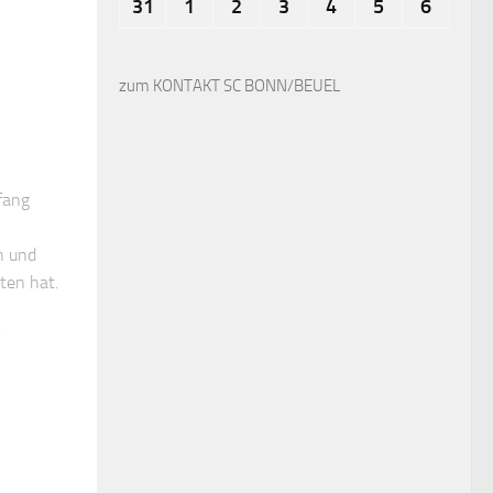
31
1
2
3
4
5
6
zum KONTAKT SC BONN/BEUEL
fang
n und
ten hat.