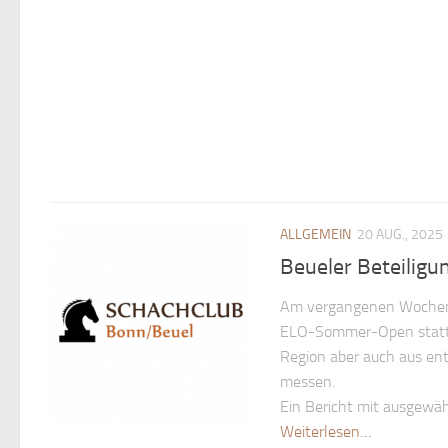
ALLGEMEIN
20 AUG., 2025
Beueler Beteiligu
Am vergangenen Wochenen
ELO-Sommer-Open statt. 
Region aber auch aus en
messen.
Ein Bericht mit ausgewäh
Weiterlesen…