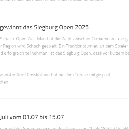
gewinnt das Siegburg Open 2025
chach-Open Zeit. Man hat die Wahl zwischen Turnieren auf der g
r Region wird Schach gespielt. Ein Traditionsturnier, an dem Spieler
d erfolgreich teilnehmen, ist das Siegburg Open, dass vor kurzem 
nsmeister Arnd Rosskothen hat bei dem Turnier mitgespielt.
then:
uli vom 01.07 bis 15.07
 aufgrund der Sommerpause an drei Dienstagen (1.Juli / 8.Juli /15.Juli)