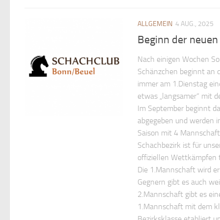
ALLGEMEIN
4 AUG., 2025
Beginn der neuen
Nach einigen Wochen Som
Schänzchen beginnt an d
immer am 1.Dienstag eine
etwas „langsamer“ mit de
Im September beginnt da
abgegeben und werden in 
Saison mit 4 Mannschafte
Schachbezirk ist für uns
offiziellen Wettkämpfen 
Die 1.Mannschaft wird e
Gegnern gibt es auch wei
2.Mannschaft gibt es eine
1.Mannschaft mit dem kla
Bezirksklasse etabliert u