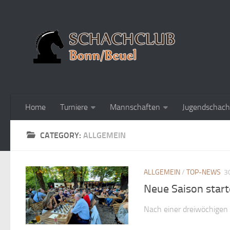
Home
Turniere
Mannschaften
Jugendschach
CATEGORY:
ALLGEMEIN
ALLGEMEIN
/
TOP-NEWS
3
Neue Saison start
Nach einer dreiwöchigen