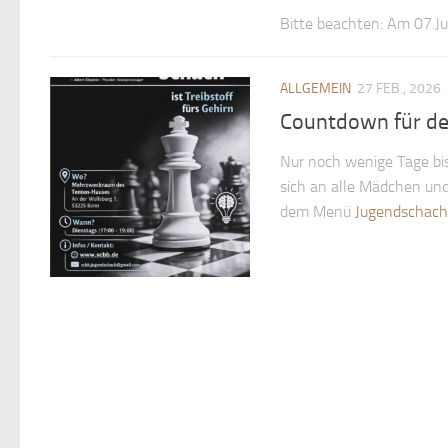
Bitte beachten: Am 07.Juli
ALLGEMEIN
27 FEB., 2026
Countdown für de
Nur noch wenige Tage bi
sich an alle Mädchen un
dem Menü
Jugendschach