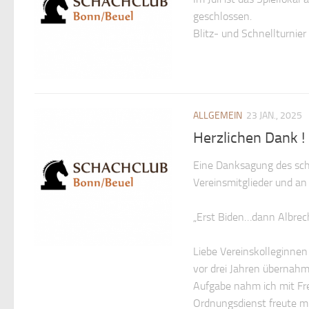
geschlossen.
Blitz- und Schnellturnier 
ALLGEMEIN
23 JAN., 2025
Herzlichen Dank !
Eine Danksagung des sch
Vereinsmitglieder und an
„Erst Biden…dann Albrech
Liebe Vereinskolleginnen
vor drei Jahren übernahm
Aufgabe nahm ich mit Fre
Ordnungsdienst freute mi