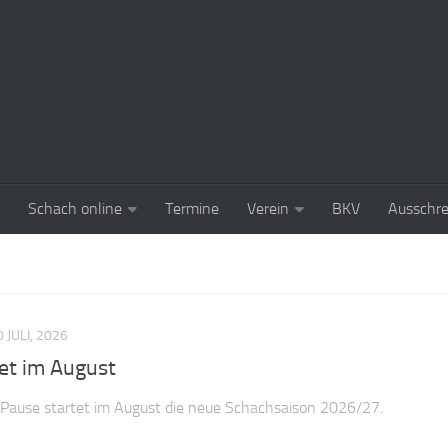
Schach online
Termine
Verein
BKV
Ausschr
0 JULI, 2026
et im August
 Pause startet im August die neue Schachsaison 2026/27.