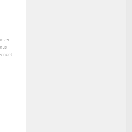
anzen
 aus
beendet