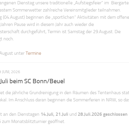
ngenen Dienstag unsere traditionelle „Aufstiegsfeier“ im Biergart
bestem Sommerwetter zahlreiche Vereinsmitglieder teilnahmen.
04.August) beginnen die „sportlichen“ Aktivitäten mit dem offen
 Jahren Pause wird in diesem Jahr auch wieder die
terschaft durchgeführt, Termin ist Samstag der 29.August. Die
gt noch.
 August unter
Termine
9 JUNI, 2026
uli beim SC Bonn/Beuel
t die jährliche Grundreinigung in den Räumen des Tentenhaus stat
llokal. Im Anschluss daran beginnen die Sommerferien in NRW, so da
mit an den Dienstagen
14.Juli, 21.Juli
und
28.Juli.2026
geschlossen
 zum Monatsblitzturnier geöffnet.