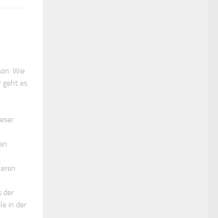
son. Wie
r geht es
ieser
 an
keren
s der
e in der