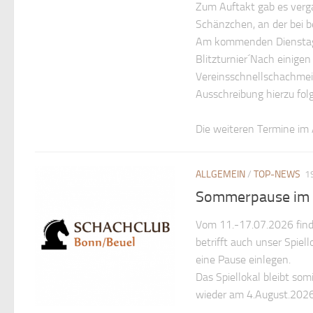
Zum Auftakt gab es verga
Schänzchen, an der bei 
Am kommenden Dienstag (
Blitzturnier´Nach einigen
Vereinsschnellschachmeis
Ausschreibung hierzu fol
Die weiteren Termine im
ALLGEMEIN
/
TOP-NEWS
1
Sommerpause im J
Vom 11.-17.07.2026 finde
betrifft auch unser Spie
eine Pause einlegen.
Das Spiellokal bleibt so
wieder am 4.August.2026