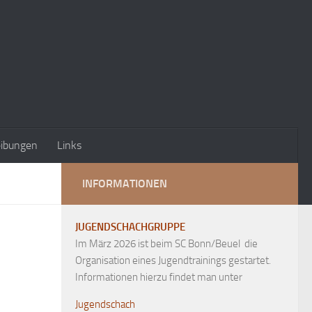
eibungen
Links
INFORMATIONEN
JUGENDSCHACHGRUPPE
Im März 2026 ist beim SC Bonn/Beuel die
Organisation eines Jugendtrainings gestartet.
Informationen hierzu findet man unter
Jugendschach