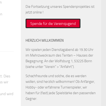
en
Die Fortsetzung unseres Spendenprojektes ist
jetzt online !
en
Spende für die Vereinsjugend
HERZLICH WILLKOMMEN
Wir spielen jeden Dienstagabend ab 19.30 Uhr
im Mehrzweckraum des Tenten – Hauses der
Begegnung: An der Wolfsburg 1, 53225 Bonn
(siehe unter "Verein" > "Anfahrt").
Schachfreunde und solche, die es werden
t. Dies
wollen, sind herzlich willkommen! Ob Anfänger,
ss wir
Hobby- oder erfahrene Turnierspieler, wir
haben für (fast) jede Spielstärke den passenden
und wird
Gegner.