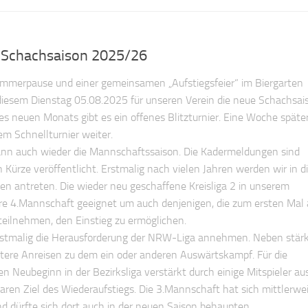
 Schachsaison 2025/26
merpause und einer gemeinsamen „Aufstiegsfeier“ im Biergarten
iesem Dienstag 05.08.2025 für unseren Verein die neue Schachsai
s neuen Monats gibt es ein offenes Blitzturnier. Eine Woche späte
m Schnellturnier weiter.
nn auch wieder die Mannschaftssaison. Die Kadermeldungen sind
Kürze veröffentlicht. Erstmalig nach vielen Jahren werden wir in d
n antreten. Die wieder neu geschaffene Kreisliga 2 in unserem
ere 4.Mannschaft geeignet um auch denjenigen, die zum ersten Mal
teilnehmen, den Einstieg zu ermöglichen.
rstmalig die Herausforderung der NRW-Liga annehmen. Neben stär
tere Anreisen zu dem ein oder anderen Auswärtskampf. Für die
n Neubeginn in der Bezirksliga verstärkt durch einige Mitspieler au
ren Ziel des Wiederaufstiegs. Die 3.Mannschaft hat sich mittlerweil
nd dürfte sich dort auch in der neuen Saison behaupten.