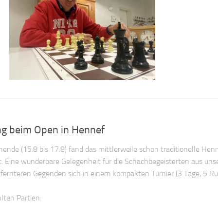
ng beim Open in Hennef
de (15.8 bis 17.8) fand das mittlerweile schon traditionelle Hen
Eine wunderbare Gelegenheit für die Schachbegeisterten aus uns
tfernteren Gegenden sich in einem kompakten Turnier (3 Tage, 5 R
lten Partien: