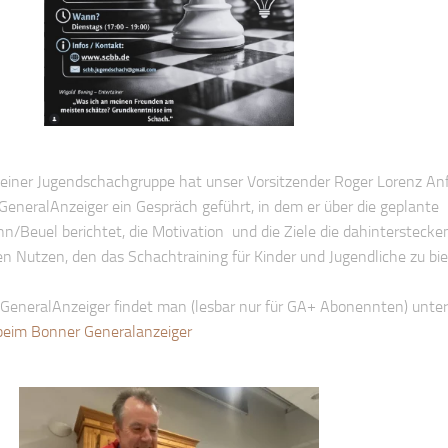
einer Jugendschachgruppe hat unser Vorsitzender Roger Lorenz An
eneralAnzeiger ein Gespräch geführt, in dem er über die geplante
n/Beuel berichtet, die Motivation und die Ziele die dahinterstecke
en Nutzen, den das Schachtraining für Kinder und Jugendliche zu bie
GeneralAnzeiger findet man (lesbar nur für GA+ Abonennten) unter
beim Bonner Generalanzeiger