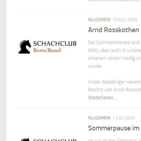
ALLGEMEIN
10 JULI, 2025
Arnd Rosskothen 
Die Sommermonate sind S
Welt, aber auch in unsere
unserem Verein häufig un
wurde.
Unser diesjähriger Verei
Bericht von Arnd Rossko
Weiterlesen…
ALLGEMEIN
1 JULI, 2025
Sommerpause im J
Im Juli ist das Spiellokal