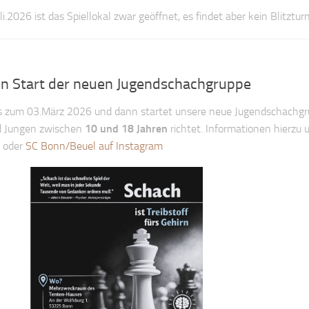
.2026 ist das Spiellokal zwar geöffnet, es findet aber kein Blitzturn
n Start der neuen Jugendschachgruppe
s zum 03.März 2026 und dann startet unsere neue Jugendschachgru
d Jungen zwischen
10 und 18 Jahren
richtet. Informationen hierzu 
oder
SC Bonn/Beuel auf Instagram