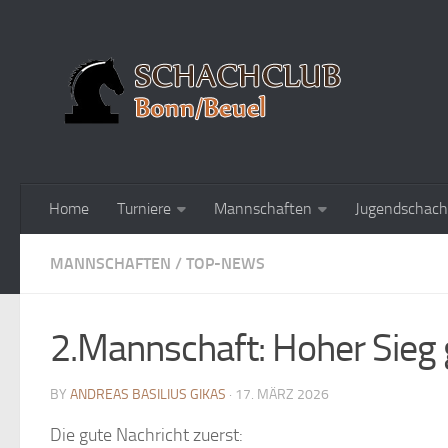
Home
Turniere
Mannschaften
Jugendschach
MANNSCHAFTEN
/
TOP-NEWS
2.Mannschaft: Hoher Sieg 
BY
ANDREAS BASILIUS GIKAS
· 17. MÄRZ 2026
Die gute Nachricht zuerst: