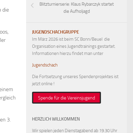
Blitzturnierserie: Klaus Rybarczyk startet
 die
die Aufholjagd
oos,
JUGENDSCHACHGRUPPE
Im März 2026 ist beim SC Bonn/Beuel die
ler
Organisation eines Jugendtrainings gestartet.
Informationen hierzu findet man unter
Jugendschach
Die Fortsetzung unseres Spendenprojektes ist
jetzt online !
 einem
rgleich
Spende für die Vereinsjugend
en 3.
HERZLICH WILLKOMMEN
Wir spielen jeden Dienstagabend ab 19.30 Uhr