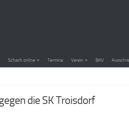
Schach online
Termine
Verein
BKV
Ausschr
gegen die SK Troisdorf