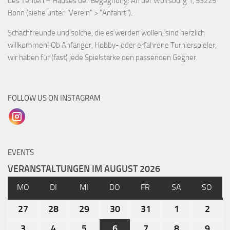
des Tenten – Hauses der Begegnung: An der Wolfsburg 1, 53225
Bonn (siehe unter "Verein" > "Anfahrt").
Schachfreunde und solche, die es werden wollen, sind herzlich
willkommen! Ob Anfänger, Hobby- oder erfahrene Turnierspieler,
wir haben für (fast) jede Spielstärke den passenden Gegner.
FOLLOW US ON INSTAGRAM
EVENTS
VERANSTALTUNGEN IM AUGUST 2026
MO
DI
MI
DO
FR
SA
SO
27
28
29
30
31
1
2
3
4
5
6
7
8
9