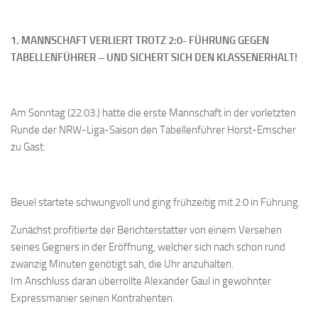
Bayernpokal
Sommerturnier
1. MANNSCHAFT VERLIERT TROTZ 2:0- FÜHRUNG GEGEN
TABELLENFÜHRER – UND SICHERT SICH DEN KLASSENERHALT!
Bonner Schnellschachturniere
Mannschaften
Am Sonntag (22.03.) hatte die erste Mannschaft in der vorletzten
1. Mannschaft
Runde der NRW-Liga-Saison den Tabellenführer Horst-Emscher
2. Mannschaft
zu Gast.
3. Mannschaft
4. Mannschaft
Beuel startete schwungvoll und ging frühzeitig mit 2:0 in Führung.
Jugendschach
Zunächst profitierte der Berichterstatter von einem Versehen
Schach online
seines Gegners in der Eröffnung, welcher sich nach schon rund
1.Online Schachturnierserie
zwanzig Minuten genötigt sah, die Uhr anzuhalten.
Im Anschluss daran überrollte Alexander Gaul in gewohnter
Termine
Expressmanier seinen Kontrahenten.
Verein