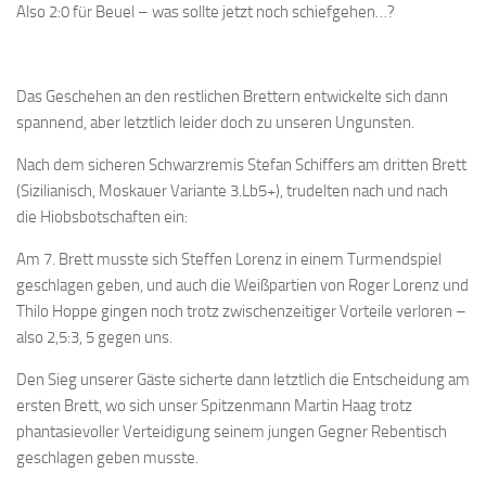
Also 2:0 für Beuel – was sollte jetzt noch schiefgehen…?
Anfahrt
Vorstand
Das Geschehen an den restlichen Brettern entwickelte sich dann
Mitglieder
spannend, aber letztlich leider doch zu unseren Ungunsten.
Mitglied werden
Nach dem sicheren Schwarzremis Stefan Schiffers am dritten Brett
Satzung
(Sizilianisch, Moskauer Variante 3.Lb5+), trudelten nach und nach
Datenschutzordnung
die Hiobsbotschaften ein:
En passant
Am 7. Brett musste sich Steffen Lorenz in einem Turmendspiel
BKV
geschlagen geben, und auch die Weißpartien von Roger Lorenz und
Thilo Hoppe gingen noch trotz zwischenzeitiger Vorteile verloren –
Ausschreibungen
also 2,5:3, 5 gegen uns.
Links
Den Sieg unserer Gäste sicherte dann letztlich die Entscheidung am
ersten Brett, wo sich unser Spitzenmann Martin Haag trotz
phantasievoller Verteidigung seinem jungen Gegner Rebentisch
geschlagen geben musste.