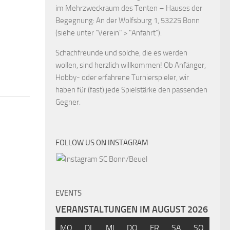
im Mehrzweckraum des Tenten – Hauses der
Begegnung: An der Wolfsburg 1, 53225 Bonn
(siehe unter "Verein" > "Anfahrt").
Schachfreunde und solche, die es werden
wollen, sind herzlich willkommen! Ob Anfänger,
Hobby- oder erfahrene Turnierspieler, wir
haben für (fast) jede Spielstärke den passenden
Gegner.
FOLLOW US ON INSTAGRAM
EVENTS
VERANSTALTUNGEN IM AUGUST 2026
MO
DI
MI
DO
FR
SA
SO