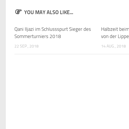
YOU MAY ALSO LIKE...
Qani Iljazi im Schlussspurt Sieger des
Halbzeit bei
Sommerturniers 2018
von der Lippe
22 SEP., 2018
14 AUG., 2018