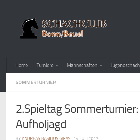
Home
Turniere
Mannschaften
Jugendschach
SOMMERTURNIER
2.Spieltag Sommerturnier:
Aufholjagd
BY
ANDREAS BASILIUS GIKAS
· 14. JULI 2017