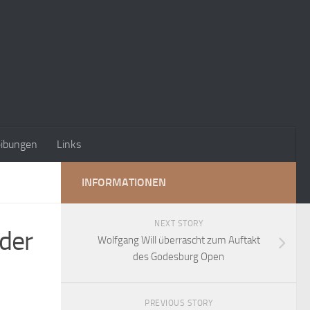
eibungen
Links
INFORMATIONEN
NEXT STORY
 der
Wolfgang Will überrascht zum Auftakt
des Godesburg Open
PREVIOUS STORY