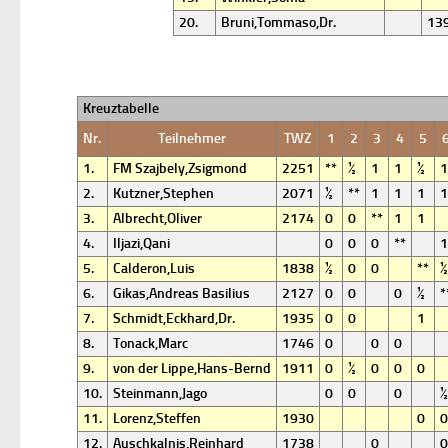
20.
Bruni,Tommaso,Dr.
13
Kreuztabelle
Nr.
Teilnehmer
TWZ
1
2
3
4
5
1.
FM Szajbely,Zsigmond
2251
**
½
1
1
½
1
2.
Kutzner,Stephen
2071
½
**
1
1
1
1
3.
Albrecht,Oliver
2174
0
0
**
1
1
4.
Iljazi,Qani
0
0
0
**
1
5.
Calderon,Luis
1838
½
0
0
**
½
6.
Gikas,Andreas Basilius
2127
0
0
0
½
*
7.
Schmidt,Eckhard,Dr.
1935
0
0
1
8.
Tonack,Marc
1746
0
0
0
9.
von der Lippe,Hans-Bernd
1911
0
½
0
0
0
10.
Steinmann,Jago
0
0
0
½
11.
Lorenz,Steffen
1930
0
0
12.
Auschkalnis,Reinhard
1738
0
0