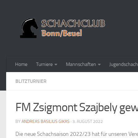
Home
Turniere
Mannschaften
Jugendschach
BLITZTURNIER
FM Zsigmont Szajbely gewi
BY
ANDREAS BASILIUS GIKAS
· 3. AUGUST 2022
Die neue Schachsaison 2022/23 hat für unseren Verei