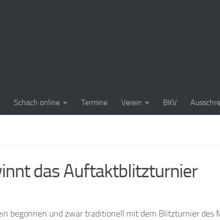
Schach online
Termine
Verein
BKV
Ausschr
nnt das Auftaktblitzturnier
n begonnen und zwar traditionell mit dem Blitzturnier des