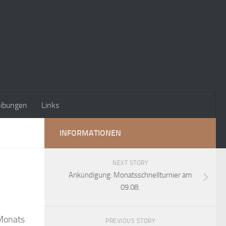
eibungen
Links
INFORMATIONEN
NEXT STORY
Ankündigung: Monatsschnellturnier am
09.08.
 Monats
PREVIOUS STORY