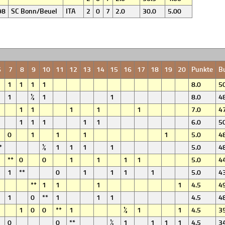
98
SC Bonn/Beuel
ITA
2
0
7
2.0
30.0
5.00
6
7
8
9
10
11
12
13
14
15
16
17
18
19
20
Punkte
B
1
1
1
1
8.0
50
1
½
1
1
8.0
48
1
1
1
1
1
7.0
47
1
1
1
1
1
6.0
50
0
1
1
1
1
5.0
48
*
½
1
1
1
1
5.0
48
**
0
0
1
1
1
1
5.0
44
1
**
0
1
1
1
1
5.0
43
**
1
1
1
1
4.5
49
1
0
**
1
1
1
4.5
48
1
0
0
**
1
½
1
1
4.5
35
0
0
**
½
1
1
1
1
4.5
34