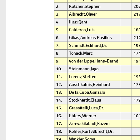
2.
Kutzner,Stephen
20
3.
Albrecht,Oliver
21
4.
Iljazi,Qani
5.
Calderon,Luis
18
6.
Gikas,Andreas Basilius
21
7.
Schmidt,Eckhard,Dr.
19
8.
Tonack,Marc
17
9.
von der Lippe,Hans-Bernd
19
10.
Steinmann,Jago
11.
Lorenz,Steffen
19
12.
Auschkalnis,Reinhard
17
13.
De la Cuba,Gonzalo
14.
Stockhardt,Claus
17
15.
Grassitelli,Luca,Dr.
16.
Ehlers,Werner
16
17.
Zarevakilabadi,Kazem
18.
Köhler,Kurt Albrecht,Dr.
19.
Winkler,Soma