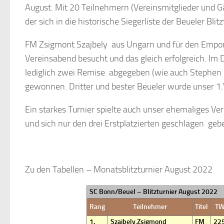
August. Mit 20 Teilnehmern (Vereinsmitglieder und G
der sich in die historische Siegerliste der Beueler Blit
FM Zsigmont Szajbely aus Ungarn und für den Empor B
Vereinsabend besucht und das gleich erfolgreich. Im
lediglich zwei Remise abgegeben (wie auch Stephen 
gewonnen. Dritter und bester Beueler wurde unser 1.V
Ein starkes Turnier spielte auch unser ehemaliges Vere
und sich nur den drei Erstplatzierten geschlagen ge
Zu den Tabellen – Monatsblitzturnier August 2022
SC Bonn/Beuel – Blitzturnier August 2022
Rang
Teilnehmer
Titel
TW
1.
Szajbely,Zsigmond
FM
22