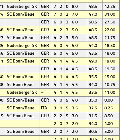
71
Godesberger SK
GER
7
2
0
8.0
48.5
42.25
74
SC Bonn/Beuel
GER
7
0
2
7.0
47.0
31.00
GER
6
0
3
6.0
50.5
27.50
38
SC Bonn/Beuel
GER
4
2
3
5.0
48.5
22.00
27
SC Bonn/Beuel
GER
4
2
3
5.0
48.5
21.75
35
Godesberger SK
GER
5
0
4
5.0
44.0
18.50
46
SC Bonn/Beuel
GER
5
0
4
5.0
43.5
18.00
11
SC Bonn/Beuel
GER
4
1
4
4.5
49.0
19.00
GER
4
1
4
4.5
48.5
19.50
30
SC Bonn/Beuel
GER
4
1
4
4.5
35.5
15.00
38
SC Bonn Beuel
GER
4
1
4
4.5
34.0
10.75
Godesberger SK
–
4
1
4
4.5
33.5
11.00
90
SC Bonn/Beuel
GER
4
0
5
4.0
35.0
8.00
SC Bonn/Beuel
ITA
3
1
5
3.5
37.5
8.25
15
SC Bonn Beuel
GER
2
2
5
3.0
31.5
8.50
2
0
7
2.0
34.0
4.00
SC Bonn/Beuel
GER
2
0
7
2.0
30.5
5.00
2
0
7
2.0
30.5
4.00