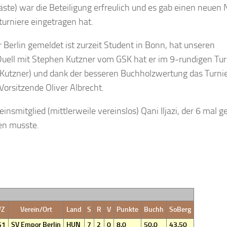
äste) war die Beteiligung erfreulich und es gab einen neuen
zturniere eingetragen hat.
erlin gemeldet ist zurzeit Student in Bonn, hat unseren
 Duell mit Stephen Kutzner vom GSK hat er im 9-rundigen Tur
Kutzner) und dank der besseren Buchholzwertung das Turni
orsitzende Oliver Albrecht.
insmitglied (mittlerweile vereinslos) Qani Iljazi, der 6 mal
ben musste.
Z
Verein/Ort
Land
S
R
V
Punkte
Buchh
SoBerg
51
SV Empor Berlin
HUN
7
2
0
8.0
50.0
43.50