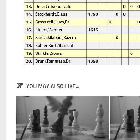
13.
De la Cuba,Gonzalo
0
0
0
14.
Stockhardt,Claus
1790
0
0
15.
Grassitelli,Luca,Dr.
0
0
16.
Ehlers,Werner
1615
17.
Zarevakilabadi,Kazem
0
18.
Köhler,Kurt Albrecht
19.
Winkler,Soma
0
20.
Bruni,Tommaso,Dr.
1398
YOU MAY ALSO LIKE...