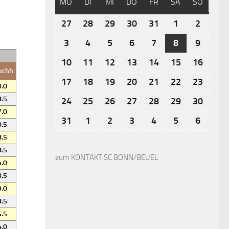
MO
DI
MI
DO
FR
SA
SO
27
28
29
30
31
1
2
3
4
5
6
7
8
9
10
11
12
13
14
15
16
uchh
17
18
19
20
21
22
23
.0
.5
24
25
26
27
28
29
30
.0
31
1
2
3
4
5
6
.5
.5
.5
zum KONTAKT SC BONN/BEUEL
.0
.5
.0
.5
.5
.0