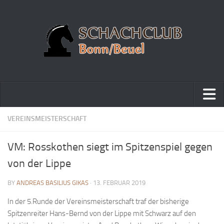
Home
VEREINSMEISTERSCHAFT
Turniere
VM: Rosskothen siegt im Spitzenspiel gegen
Vereinsmeisterschaft
von der Lippe
Vereinspokalturnier
BY
ANDREAS BASILIUS GIKAS
· 13. FEBRUAR 2019
Vereinsschnellschachmeisterschaft
In der 5.Runde der Vereinsmeisterschaft traf der bisherige
Blitzturnierserie
Spitzenreiter Hans-Bernd von der Lippe mit Schwarz auf den
Schnellturnierserie