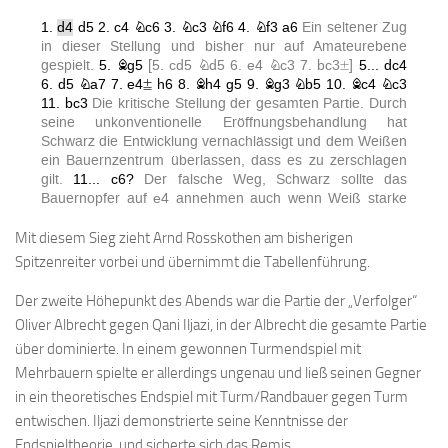
Anfahrt
Vorstand
Mitglieder
Mitglied werden
Satzung
Datenschutzordnung
En passant
Mit diesem Sieg zieht Arnd Rosskothen am bisherigen
BKV
Spitzenreiter vorbei und übernimmt die Tabellenführung.
Ausschreibungen
Der zweite Höhepunkt des Abends war die Partie der „Verfolger“
Oliver Albrecht gegen Qani Iljazi, in der Albrecht die gesamte Partie
Links
über dominierte. In einem gewonnen Turmendspiel mit
Mehrbauern spielte er allerdings ungenau und ließ seinen Gegner
in ein theoretisches Endspiel mit Turm/Randbauer gegen Turm
entwischen. Iljazi demonstrierte seine Kenntnisse der
Endspieltheorie und sicherte sich das Remis.