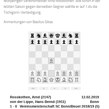
letztjährigen Vereinsmeister Arnd Rosskothen. Wie schon in der
Bayernpokal
letzten Saison gegen denselben Gegner wählte er auf 1.d4 die
Tschigorin-Verteidigung.
Sommerturnier
Bonner Schnellschachturniere
Anmerkungen von Basilius Gikas:
Mannschaften
1. Mannschaft
2. Mannschaft
3. Mannschaft
4. Mannschaft
Jugendschach
Schach online
1.Online Schachturnierserie
Termine
Verein