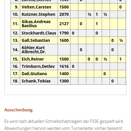
9.
Velten,Carsten
1500
0
½
10.
Kutzner,Stephen
2070
½
1
½
Gikas,Andreas
11.
2127
0
1
Basilius
12.
Stockhardt,Claus
1790
0
0
13.
Gall,Sebastian
1600
0
½
Köhler,Kurt
14.
0
0
0
Albrecht,Dr.
15.
Eich,Reiner
1500
0
0
½
1
16.
Trimborn,Detlev
1616
0
0
17.
Dali,Giuliano
1400
0
18.
Schank,Tobias
1300
0
Ausschreibung:
Es wird nach aktuellen Schnellschachregeln der FIDE gespielt wird.
Abweichungen hiervon werden vom Turnierleiter vorher bekannt