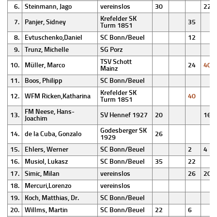
6.
Steinmann, Jago
vereinslos
30
22
Krefelder SK
7.
Panjer, Sidney
35
Turm 1851
8.
Evtuschenko,Daniel
SC Bonn/Beuel
12
9.
Trunz, Michelle
SG Porz
TSV Schott
10.
Müller, Marco
24
40
Mainz
11.
Boos, Philipp
SC Bonn/Beuel
Krefelder SK
12.
WFM Ricken,Katharina
40
Turm 1851
FM Neese, Hans-
13.
SV Hennef 1927
20
16
Joachim
Godesberger SK
14.
de la Cuba, Gonzalo
26
1929
15.
Ehlers, Werner
SC Bonn/Beuel
2
4
16.
Musiol, Lukasz
SC Bonn/Beuel
35
22
17.
Simic, Milan
vereinslos
26
20
18.
Mercuri,Lorenzo
vereinslos
19.
Koch, Matthias, Dr.
SC Bonn/Beuel
20.
Willms, Martin
SC Bonn/Beuel
22
6