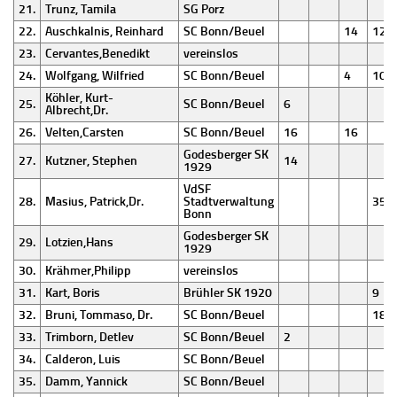
21.
Trunz, Tamila
SG Porz
22.
Auschkalnis, Reinhard
SC Bonn/Beuel
14
12
23.
Cervantes,Benedikt
vereinslos
24.
Wolfgang, Wilfried
SC Bonn/Beuel
4
10
Köhler, Kurt-
25.
SC Bonn/Beuel
6
Albrecht,Dr.
26.
Velten,Carsten
SC Bonn/Beuel
16
16
Godesberger SK
27.
Kutzner, Stephen
14
1929
VdSF
28.
Masius, Patrick,Dr.
Stadtverwaltung
35
Bonn
Godesberger SK
29.
Lotzien,Hans
1929
30.
Krähmer,Philipp
vereinslos
31.
Kart, Boris
Brühler SK 1920
9
32.
Bruni, Tommaso, Dr.
SC Bonn/Beuel
18
33.
Trimborn, Detlev
SC Bonn/Beuel
2
34.
Calderon, Luis
SC Bonn/Beuel
35.
Damm, Yannick
SC Bonn/Beuel