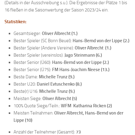
(Details in der Ausschreibung s.u.). Die Ergebnisse der Plätze 1 bis
Bayernpokal
16 fließen in die Saisonwertung der Saison 2023/24 ein.
Sommerturnier
Statistiken:
Bonner Schnellschachturniere
Gesamtsieger:
Oliver Albrecht (1.)
Mannschaften
Bester Spieler (SC Bonn Beuel):
Hans-Bernd von der Lippe (2.)
Bester Spieler (Andere Vereine):
1. Mannschaft
Oliver Albrecht
(1.)
Bester Spieler (vereinslos):
Jago Steinmann (6.)
2. Mannschaft
Bester Senior (Ü60):
Hans-Bernd von der Lippe (2.)
3. Mannschaft
Bester Senior (Ü75):
FM Hans-Joachim Neese (13.)
Beste Dame:
Michelle Trunz (9.)
4. Mannschaft
Bester U20:
Daniel Evtuschenko (8.)
Jugendschach
Beste(r) U16:
Michelle Trunz (9.)
Meisten Siege:
Oliver Albrecht (5)
Schach online
100% Quote Siege/Teiln.:
WFM Katharina Ricken (2)
1.Online Schachturnierserie
Meisten Teilnahmen:
Oliver Albrecht, Hans-Bernd von der
Termine
Lippe (10)
Verein
Anzahl der Teilnehmer (Gesamt):
73