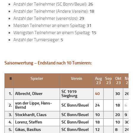
Anzahl der Teilnehmer (SC Bonn/Beuel):
26
Anfahrt
Anzahl der Teilnehmer (Andere Vereine):
18
Vorstand
Anzahl der Teilnehmer (vereinslos):
29
Meisten Teilnehmer an einem Spieltag:
31
Mitglieder
Wenigsten Teilnehmer an einem Spieltag:
15
Mitglied werden
Anzahl der Turniersieger:
5
Satzung
Datenschutzordnung
Saisonwertung – Endstand nach 10 Turnieren:
En passant
BKV
#
Spieler
Verein
Aug
Sep
Okt
Nov
23
23
23
23
Ausschreibungen
SC 1919
1.
Albrecht, Oliver
40
30
26
Siegburg
Links
von der Lippe, Hans-
2.
SC Bonn/Beuel
24
18
6
Bernd
3.
Stockhardt, Claus
SC Bonn/Beuel
10
20
9
4.
Lorenz, Steffen
SC Bonn/Beuel
18
10
30
5.
Gikas, Basilius
SC Bonn/Beuel
12
8
24