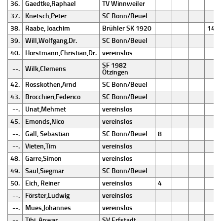
36.
Gaedtke,Raphael
TV Winnweiler
37.
Knetsch,Peter
SC Bonn/Beuel
38.
Raabe, Joachim
Brühler SK 1920
14
39.
Will,Wolfgang,Dr.
SC Bonn/Beuel
40.
Horstmann,Christian,Dr.
vereinslos
SF 1982
--.
Wilk,Clemens
Ötzingen
42.
Rosskothen,Arnd
SC Bonn/Beuel
43.
Brocchieri,Federico
SC Bonn/Beuel
--.
Unat,Mehmet
vereinslos
45.
Emonds,Nico
vereinslos
--.
Gall, Sebastian
SC Bonn/Beuel
8
--.
Vieten,Tim
vereinslos
48.
Garre,Simon
vereinslos
49.
Saul,Siegmar
SC Bonn/Beuel
50.
Eich, Reiner
vereinslos
4
--.
Förster,Ludwig
vereinslos
--.
Mues,Johannes
vereinslos
--.
Tibi, Anwar
SV Erfstadt