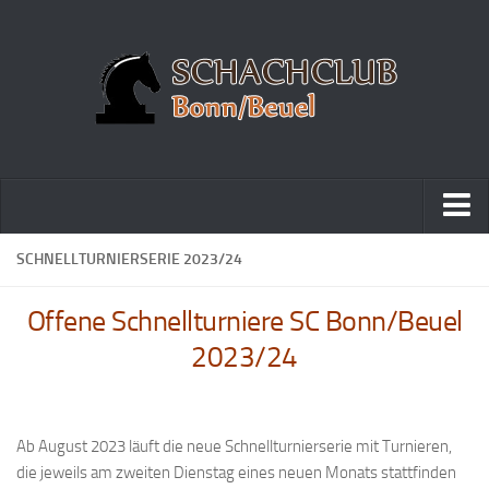
Home
SCHNELLTURNIERSERIE 2023/24
Turniere
Offene Schnellturniere SC Bonn/Beuel
Vereinsmeisterschaft
2023/24
Vereinspokalturnier
Vereinsschnellschachmeisterschaft
Blitzturnierserie
Ab August 2023 läuft die neue Schnellturnierserie mit Turnieren,
die jeweils am zweiten Dienstag eines neuen Monats stattfinden
Schnellturnierserie