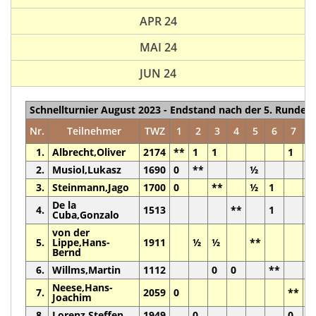
APR 24
MAI 24
JUN 24
Schnellturnier August 2023 - Endstand nach der 5. Runde
Nr.
Teilnehmer
TWZ
1
2
3
4
5
6
7
8
1.
Albrecht,Oliver
2174
**
1
1
1
2.
Musiol,Lukasz
1690
0
**
½
1
3.
Steinmann,Jago
1700
0
**
½
1
De la
4.
1513
**
1
Cuba,Gonzalo
von der
5.
Lippe,Hans-
1911
½
½
**
Bernd
6.
Willms,Martin
1112
0
0
**
Neese,Hans-
7.
2059
0
**
1
Joachim
8.
Lorenz,Steffen
1949
0
0
*