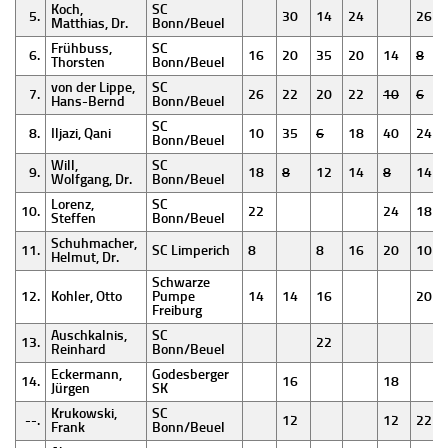
Koch,
SC
5.
30
14
24
26
Matthias, Dr.
Bonn/Beuel
Frühbuss,
SC
6.
16
20
35
20
14
8
Thorsten
Bonn/Beuel
von der Lippe,
SC
7.
26
22
20
22
10
6
Hans-Bernd
Bonn/Beuel
SC
8.
Iljazi, Qani
10
35
6
18
40
24
Bonn/Beuel
Will,
SC
9.
18
8
12
14
8
14
Wolfgang, Dr.
Bonn/Beuel
Lorenz,
SC
10.
22
24
18
Steffen
Bonn/Beuel
Schuhmacher,
11.
SC Limperich
8
8
16
20
10
Helmut, Dr.
Schwarze
12.
Kohler, Otto
Pumpe
14
14
16
20
Freiburg
Auschkalnis,
SC
13.
22
Reinhard
Bonn/Beuel
Eckermann,
Godesberger
14.
16
18
Jürgen
SK
Krukowski,
SC
--.
12
12
22
Frank
Bonn/Beuel