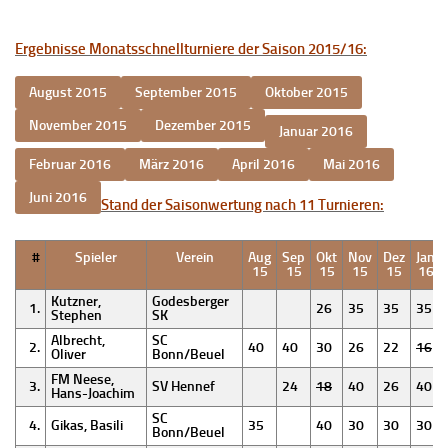
Ergebnisse Monatsschnellturniere der Saison 2015/16:
Stand der Saisonwertung nach 11 Turnieren:
#
Spieler
Verein
Aug
Sep
Okt
Nov
Dez
Jan
15
15
15
15
15
16
Kutzner,
Godesberger
1.
26
35
35
35
Stephen
SK
Albrecht,
SC
2.
40
40
30
26
22
16
Oliver
Bonn/Beuel
FM Neese,
3.
SV Hennef
24
18
40
26
40
Hans-Joachim
SC
4.
Gikas, Basili
35
40
30
30
30
Bonn/Beuel