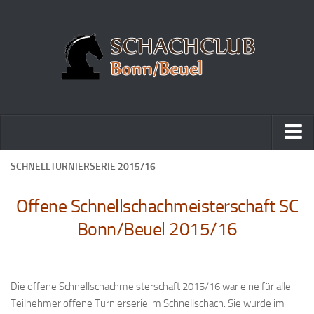
Home
SCHNELLTURNIERSERIE 2015/16
Turniere
Offene Schnellschachmeisterschaft SC
Vereinsmeisterschaft
Bonn/Beuel 2015/16
Vereinspokalturnier
Vereinsschnellschachmeisterschaft
Blitzturnierserie
Die offene Schnellschachmeisterschaft 2015/16 war eine für alle
Teilnehmer offene Turnierserie im Schnellschach. Sie wurde im
Schnellturnierserie