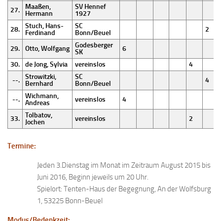
Maaßen,
SV Hennef
27.
Hermann
1927
Stuch, Hans-
SC
28.
2
Ferdinand
Bonn/Beuel
Godesberger
29.
Otto, Wolfgang
6
SK
30.
de Jong, Sylvia
vereinslos
4
Strowitzki,
SC
--.
4
Bernhard
Bonn/Beuel
Wichmann,
--.
vereinslos
4
Andreas
Tolbatov,
33.
vereinslos
2
Jochen
Termine:
Jeden 3.Dienstag im Monat im Zeitraum August 2015 bis
Juni 2016, Beginn jeweils um 20 Uhr.
Spielort: Tenten-Haus der Begegnung, An der Wolfsburg
1, 53225 Bonn-Beuel
Modus/Bedenkzeit: