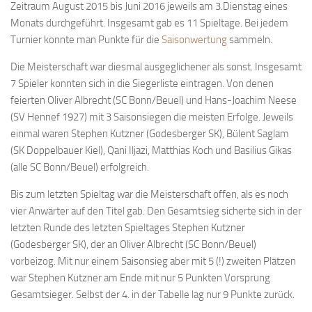
Zeitraum August 2015 bis Juni 2016 jeweils am 3.Dienstag eines
Bayernpokal
Monats durchgeführt. Insgesamt gab es 11 Spieltage. Bei jedem
Sommerturnier
Turnier konnte man Punkte für die
Saisonwertung
sammeln.
Bonner Schnellschachturniere
Die Meisterschaft war diesmal ausgeglichener als sonst. Insgesamt
7 Spieler konnten sich in die Siegerliste eintragen. Von denen
Mannschaften
feierten Oliver Albrecht (SC Bonn/Beuel) und Hans-Joachim Neese
1. Mannschaft
(SV Hennef 1927) mit 3 Saisonsiegen die meisten Erfolge. Jeweils
einmal waren Stephen Kutzner (Godesberger SK), Bülent Saglam
2. Mannschaft
(SK Doppelbauer Kiel), Qani Iljazi, Matthias Koch und Basilius Gikas
3. Mannschaft
(alle SC Bonn/Beuel) erfolgreich.
4. Mannschaft
Bis zum letzten Spieltag war die Meisterschaft offen, als es noch
Jugendschach
vier Anwärter auf den Titel gab. Den Gesamtsieg sicherte sich in der
letzten Runde des letzten Spieltages Stephen Kutzner
Schach online
(Godesberger SK), der an Oliver Albrecht (SC Bonn/Beuel)
1.Online Schachturnierserie
vorbeizog. Mit nur einem Saisonsieg aber mit 5 (!) zweiten Plätzen
war Stephen Kutzner am Ende mit nur 5 Punkten Vorsprung
Termine
Gesamtsieger. Selbst der 4. in der Tabelle lag nur 9 Punkte zurück.
Verein