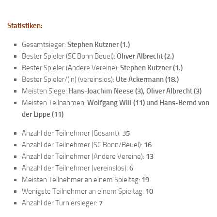
Anfahrt
Statistiken:
Vorstand
Mitglieder
Gesamtsieger:
Stephen Kutzner (1.)
Bester Spieler (SC Bonn Beuel):
Oliver Albrecht (2.)
Mitglied werden
Bester Spieler (Andere Vereine):
Stephen Kutzner (1.)
Satzung
Bester Spieler/(in) (vereinslos):
Ute Ackermann (18.)
Meisten Siege:
Hans-Joachim Neese (3), Oliver Albrecht (3)
Datenschutzordnung
Meisten Teilnahmen:
Wolfgang Will (11) und Hans-Bernd von
En passant
der Lippe (11)
BKV
Anzahl der Teilnehmer (Gesamt): 3
5
Ausschreibungen
Anzahl der Teilnehmer (SC Bonn/Beuel):
16
Anzahl der Teilnehmer (Andere Vereine):
13
Links
Anzahl der Teilnehmer (vereinslos):
6
Meisten Teilnehmer an einem Spieltag:
19
Wenigste Teilnehmer an einem Spieltag:
10
Anzahl der Turniersieger:
7