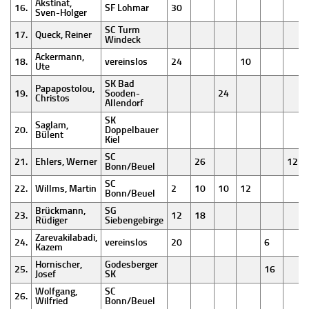
Akstinat,
16.
SF Lohmar
30
Sven-Holger
SC Turm
17.
Queck, Reiner
Windeck
Ackermann,
18.
vereinslos
24
10
Ute
SK Bad
Papapostolou,
19.
Sooden-
24
Christos
Allendorf
SK
Saglam,
20.
Doppelbauer
Bülent
Kiel
SC
21.
Ehlers, Werner
26
12
Bonn/Beuel
SC
22.
Willms, Martin
2
10
10
12
Bonn/Beuel
Brückmann,
SG
23.
12
18
Rüdiger
Siebengebirge
Zarevakilabadi,
24.
vereinslos
20
6
Kazem
Hornischer,
Godesberger
25.
16
Josef
SK
Wolfgang,
SC
26.
Wilfried
Bonn/Beuel