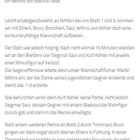
Ein Bericht von Basilius Gikas
Bayernpokal
Sommerturnier
Leicht ersatzgeschwächt, es fehlten bei uns Brett 1 und 3, konnten
Bonner Schnellschachturniere
wir mit Ehlers, Bruni, Brocchieri, Saul, Willms und Köhler doch eine
konkurrenzfähige Mannschaft aufbieten.
Mannschaften
Der Start war jedoch holprig. Nach nicht einmal 15 Minuten standen
1. Mannschaft
wir an den Brettern von Siegmar Saul und Kurt Köhler mit jeweils
2. Mannschaft
einer Minusfigur auf Verlust.
Die Gegenoffensive leitete dann unser Mannschaftführer Martin
3. Mannschaft
Willms ein, der die Dame seines jugendlichen Gegner eroberte und
4. Mannschaft
damit das 1-0 erzielte.
Jugendschach
Wie befürchtet verlor dann Kurt Köhler seine Partie, nicht jedoch
Schach online
Siegmar Saul, dessen Gegner mit einem Blackout die Mehrfigur
zurück gab und dann in das Remis einwilligte.
1.Online Schachturnierserie
Nach einem weiteren Remis an Brett 2 durch Tommaso Bruni
Termine
gingen wir dann sogar durch Werner Ehlers in Führung. In einer
Verein
Theoriestellung brachte er eine interessante Neuerung, die nicht