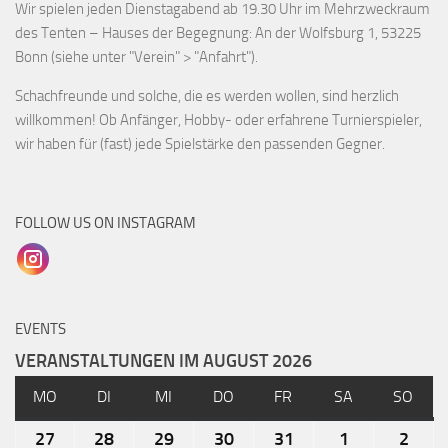
Wir spielen jeden Dienstagabend ab 19.30 Uhr im Mehrzweckraum
des Tenten – Hauses der Begegnung: An der Wolfsburg 1, 53225
Bonn (siehe unter "Verein" > "Anfahrt").
Schachfreunde und solche, die es werden wollen, sind herzlich
willkommen! Ob Anfänger, Hobby- oder erfahrene Turnierspieler,
wir haben für (fast) jede Spielstärke den passenden Gegner.
FOLLOW US ON INSTAGRAM
EVENTS
VERANSTALTUNGEN IM AUGUST 2026
MO
DI
MI
DO
FR
SA
SO
27
28
29
30
31
1
2