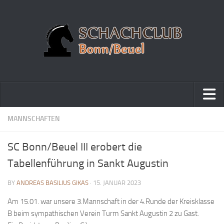
Home
MANNSCHAFTEN
Turniere
SC Bonn/Beuel III erobert die
Vereinsmeisterschaft
Tabellenführung in Sankt Augustin
Vereinspokalturnier
BY
ANDREAS BASILIUS GIKAS
· 15. JANUAR 2023
Vereinsschnellschachmeisterschaft
Am 15.01. war unsere 3.Mannschaft in der 4.Runde der Kreisklasse
Blitzturnierserie
B beim sympathischen Verein Turm Sankt Augustin 2 zu Gast.
Schnellturnierserie