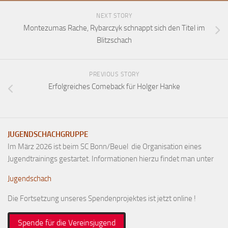
Anfahrt
NEXT STORY
Montezumas Rache, Rybarczyk schnappt sich den Titel im
Vorstand
Blitzschach
Mitglieder
Mitglied werden
PREVIOUS STORY
Satzung
Erfolgreiches Comeback für Holger Hanke
Datenschutzordnung
En passant
BKV
JUGENDSCHACHGRUPPE
Im März 2026 ist beim SC Bonn/Beuel die Organisation eines
Ausschreibungen
Jugendtrainings gestartet. Informationen hierzu findet man unter
Links
Jugendschach
Die Fortsetzung unseres Spendenprojektes ist jetzt online !
Spende für die Vereinsjugend