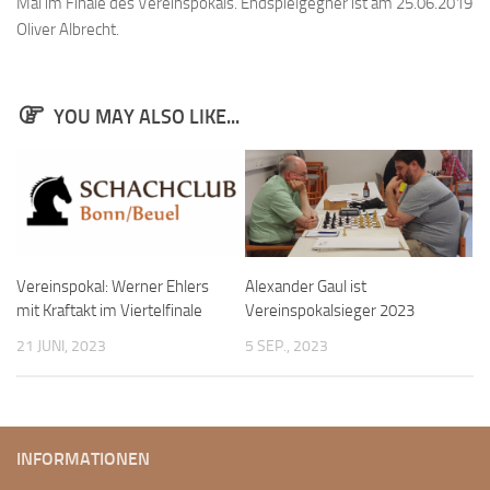
Mal im Finale des Vereinspokals. Endspielgegner ist am 25.06.2019
Bayernpokal
Oliver Albrecht.
Sommerturnier
Bonner Schnellschachturniere
YOU MAY ALSO LIKE...
Mannschaften
1. Mannschaft
2. Mannschaft
3. Mannschaft
4. Mannschaft
Vereinspokal: Werner Ehlers
Alexander Gaul ist
mit Kraftakt im Viertelfinale
Vereinspokalsieger 2023
Jugendschach
21 JUNI, 2023
5 SEP., 2023
Schach online
1.Online Schachturnierserie
Termine
INFORMATIONEN
Verein