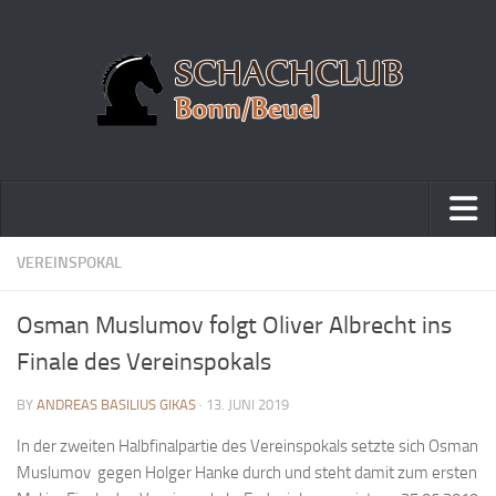
Home
VEREINSPOKAL
Turniere
Osman Muslumov folgt Oliver Albrecht ins
Vereinsmeisterschaft
Finale des Vereinspokals
Vereinspokalturnier
BY
ANDREAS BASILIUS GIKAS
· 13. JUNI 2019
Vereinsschnellschachmeisterschaft
In der zweiten Halbfinalpartie des Vereinspokals setzte sich Osman
Blitzturnierserie
Muslumov gegen Holger Hanke durch und steht damit zum ersten
Schnellturnierserie