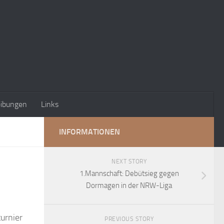
eibungen
Links
INFORMATIONEN
NEXT STORY
1.Mannschaft: Debütsieg gegen
Dormagen in der NRW-Liga
urnier
PREVIOUS STORY