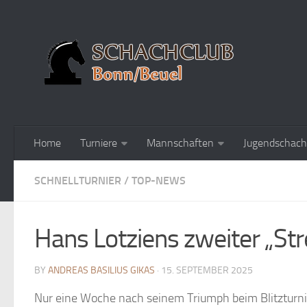
Home
Turniere
Mannschaften
Jugendschach
SCHNELLTURNIER
/
TOP-NEWS
Hans Lotziens zweiter „Str
BY
ANDREAS BASILIUS GIKAS
· 15. SEPTEMBER 2025
Nur eine Woche nach seinem Triumph beim Blitzturni