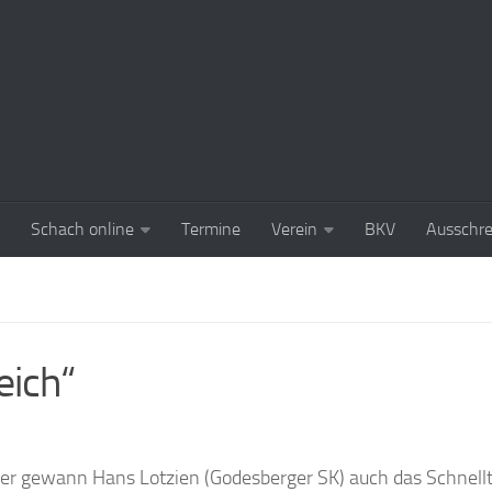
Schach online
Termine
Verein
BKV
Ausschr
eich“
er gewann Hans Lotzien (Godesberger SK) auch das Schnellt