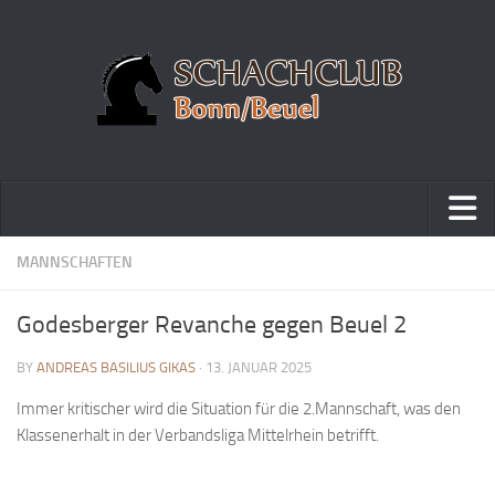
Home
MANNSCHAFTEN
Turniere
Godesberger Revanche gegen Beuel 2
Vereinsmeisterschaft
BY
ANDREAS BASILIUS GIKAS
· 13. JANUAR 2025
Vereinspokalturnier
Immer kritischer wird die Situation für die 2.Mannschaft, was den
Vereinsschnellschachmeisterschaft
Klassenerhalt in der Verbandsliga Mittelrhein betrifft.
Blitzturnierserie
Schnellturnierserie