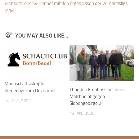
Webseite des SV Hennef mit den Ergebnissen der Verbandsliga
Anfahrt
SVM
Vorstand
Mitglieder
YOU MAY ALSO LIKE...
Mitglied werden
Satzung
Datenschutzordnung
En passant
BKV
Mannschaftskämpfe:
Thorsten Frühbuss mit dem
Niederlagen im Dezember
Ausschreibungen
Matchpoint gegen
14 DEZ., 2021
Links
Siebengebirge 2
13 JAN., 2025