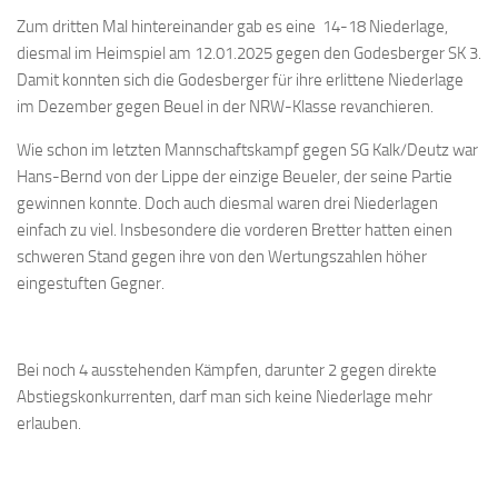
Bayernpokal
Zum dritten Mal hintereinander gab es eine 14-18 Niederlage,
diesmal im Heimspiel am 12.01.2025 gegen den Godesberger SK 3.
Sommerturnier
Damit konnten sich die Godesberger für ihre erlittene Niederlage
Bonner Schnellschachturniere
im Dezember gegen Beuel in der NRW-Klasse revanchieren.
Mannschaften
Wie schon im letzten Mannschaftskampf gegen SG Kalk/Deutz war
Hans-Bernd von der Lippe der einzige Beueler, der seine Partie
1. Mannschaft
gewinnen konnte. Doch auch diesmal waren drei Niederlagen
2. Mannschaft
einfach zu viel. Insbesondere die vorderen Bretter hatten einen
3. Mannschaft
schweren Stand gegen ihre von den Wertungszahlen höher
eingestuften Gegner.
4. Mannschaft
Jugendschach
Schach online
Bei noch 4 ausstehenden Kämpfen, darunter 2 gegen direkte
Abstiegskonkurrenten, darf man sich keine Niederlage mehr
1.Online Schachturnierserie
erlauben.
Termine
Verein