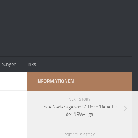
eibungen
Links
INFORMATIONEN
NEXT STORY
Erste Niederlage von SC Bonn/Beuel I in
der NRW-Liga
PREVIOUS STORY