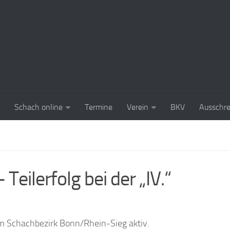
Schach online
Termine
Verein
BKV
Ausschr
 Teilerfolg bei der „IV.“
 Schachbezirk Bonn/Rhein-Sieg aktiv.