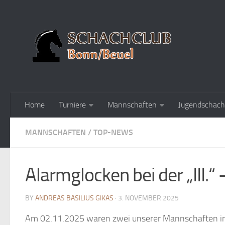
Home
Turniere
Mannschaften
Jugendschach
MANNSCHAFTEN
/
TOP-NEWS
Alarmglocken bei der „III.“ –
BY
ANDREAS BASILIUS GIKAS
· 3. NOVEMBER 2025
Am 02.11.2025 waren zwei unserer Mannschaften im