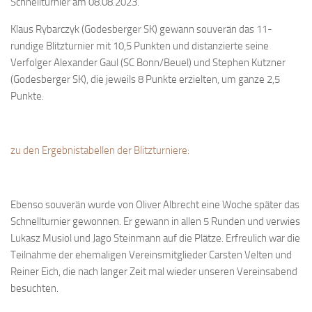
Schnellturnier am 08.08.2023.
Bayernpokal
Klaus Rybarczyk (Godesberger SK) gewann souverän das 11-
Sommerturnier
rundige Blitzturnier mit 10,5 Punkten und distanzierte seine
Bonner Schnellschachturniere
Verfolger Alexander Gaul (SC Bonn/Beuel) und Stephen Kutzner
(Godesberger SK), die jeweils 8 Punkte erzielten, um ganze 2,5
Mannschaften
Punkte.
1. Mannschaft
2. Mannschaft
zu den Ergebnistabellen der Blitzturniere:
3. Mannschaft
4. Mannschaft
Jugendschach
Ebenso souverän wurde von Oliver Albrecht eine Woche später das
Schnellturnier gewonnen. Er gewann in allen 5 Runden und verwies
Schach online
Lukasz Musiol und Jago Steinmann auf die Plätze. Erfreulich war die
1.Online Schachturnierserie
Teilnahme der ehemaligen Vereinsmitglieder Carsten Velten und
Reiner Eich, die nach langer Zeit mal wieder unseren Vereinsabend
Termine
besuchten.
Verein