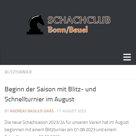
Home
BLITZTURNIER
Turniere
Beginn der Saison mit Blitz- und
Vereinsmeisterschaft
Schnellturnier im August
Vereinspokalturnier
BY
ANDREAS BASILIUS GIKAS
· 17. AUGUST 2023
Vereinsschnellschachmeisterschaft
Die neue Schachsaison 2023/24 für unseren Verein hat im August
Blitzturnierserie
begonnen mit einem Blitzturnier am 01.08.2023 und einem
Schnellturnierserie