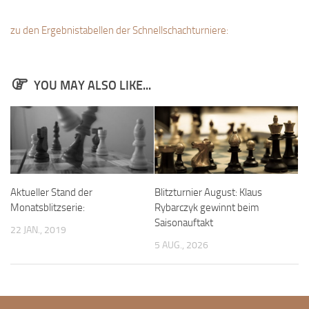
Anfahrt
zu den Ergebnistabellen der Schnellschachturniere:
Vorstand
Mitglieder
YOU MAY ALSO LIKE...
Mitglied werden
Satzung
Datenschutzordnung
En passant
BKV
Aktueller Stand der
Blitzturnier August: Klaus
Ausschreibungen
Monatsblitzserie:
Rybarczyk gewinnt beim
Saisonauftakt
Links
22 JAN., 2019
5 AUG., 2026