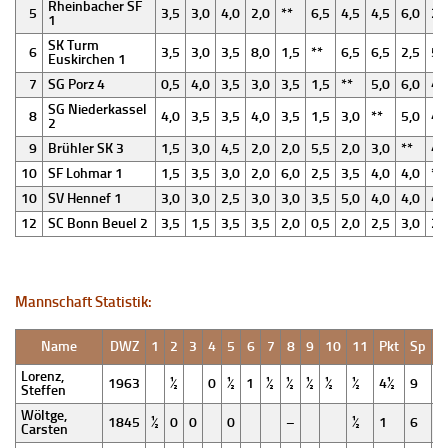
Rheinbacher SF
5
3,5
3,0
4,0
2,0
**
6,5
4,5
4,5
6,0
2,
1
SK Turm
6
3,5
3,0
3,5
8,0
1,5
**
6,5
6,5
2,5
5,
Euskirchen 1
7
SG Porz 4
0,5
4,0
3,5
3,0
3,5
1,5
**
5,0
6,0
4,
SG Niederkassel
8
4,0
3,5
3,5
4,0
3,5
1,5
3,0
**
5,0
4,
2
9
Brühler SK 3
1,5
3,0
4,5
2,0
2,0
5,5
2,0
3,0
**
4,
10
SF Lohmar 1
1,5
3,5
3,0
2,0
6,0
2,5
3,5
4,0
4,0
**
10
SV Hennef 1
3,0
3,0
2,5
3,0
3,0
3,5
5,0
4,0
4,0
4,
12
SC Bonn Beuel 2
3,5
1,5
3,5
3,5
2,0
0,5
2,0
2,5
3,0
2,
Mannschaft Statistik:
Name
DWZ
1
2
3
4
5
6
7
8
9
10
11
Pkt
Sp
Lorenz,
1963
½
0
½
1
½
½
½
½
½
4½
9
Steffen
Wöltge,
1845
½
0
0
0
–
½
1
6
Carsten