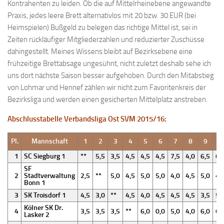
Kontrahenten zu leiden. Ob die auf Mittelrheinebene angewandte
Praxis, jedes leere Brett alternativlos mit 20 bzw. 30 EUR (bei
Heimspielen) Bußgeld zu belegen das richtige Mittel ist, sei in
Zeiten rückläufiger Mitgliederzahlen und reduzierter Zuschüsse
dahingestellt. Meines Wissens bleibt auf Bezirksebene eine
frühzeitige Brettabsage ungesühnt, nicht zuletzt deshalb sehe ich
uns dort nächste Saison besser aufgehoben. Durch den Mitabstieg
von Lohmar und Hennef zählen wir nicht zum Favoritenkreis der
Bezirksliga und werden einen gesicherten Mittelplatz anstreben.
Abschlusstabelle Verbandsliga Ost SVM 2015/16:
Pl.
Mannschaft
1
2
3
4
5
6
7
8
9
1
1
SC Siegburg 1
**
5,5
3,5
4,5
4,5
4,5
7,5
4,0
6,5
6,
SF
2
Stadtverwaltung
2,5
**
5,0
4,5
5,0
5,0
4,0
4,5
5,0
4,
Bonn 1
3
SK Troisdorf 1
4,5
3,0
**
4,5
4,0
4,5
4,5
4,5
3,5
5,
Kölner SK Dr.
4
3,5
3,5
3,5
**
6,0
0,0
5,0
4,0
6,0
6,
Lasker 2