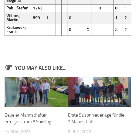
Siegmar
Pahl, Stefan
1243
0
0
1
Willms,
899
1
0
1
2
Martin
Krukowski,
0
½
½
2
Frank
YOU MAY ALSO LIKE...
Beueler Mannschaften
Erste Saisonniederlage für die
erfolgreich am 3.Spieltag
2.Mannschaft
14 NOV., 2023
5 DEZ., 2022