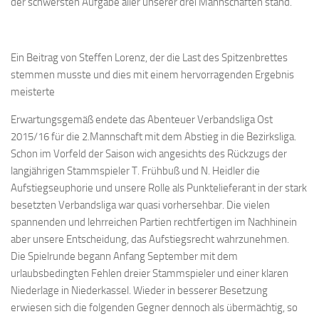
der schwersten Aufgabe aller unserer drei Mannschaften stand.
Bayernpokal
Sommerturnier
Ein Beitrag von Steffen Lorenz, der die Last des Spitzenbrettes
Bonner Schnellschachturniere
stemmen musste und dies mit einem hervorragenden Ergebnis
Mannschaften
meisterte
1. Mannschaft
Erwartungsgemäß endete das Abenteuer Verbandsliga Ost
2015/16 für die 2.Mannschaft mit dem Abstieg in die Bezirksliga.
2. Mannschaft
Schon im Vorfeld der Saison wich angesichts des Rückzugs der
3. Mannschaft
langjährigen Stammspieler T. Frühbuß und N. Heidler die
4. Mannschaft
Aufstiegseuphorie und unsere Rolle als Punktelieferant in der stark
besetzten Verbandsliga war quasi vorhersehbar. Die vielen
5. Mannschaft
spannenden und lehrreichen Partien rechtfertigen im Nachhinein
Jugendschach
aber unsere Entscheidung, das Aufstiegsrecht wahrzunehmen.
Die Spielrunde begann Anfang September mit dem
Schach online
urlaubsbedingten Fehlen dreier Stammspieler und einer klaren
1.Online Schachturnierserie
Niederlage in Niederkassel. Wieder in besserer Besetzung
erwiesen sich die folgenden Gegner dennoch als übermächtig, so
Termine