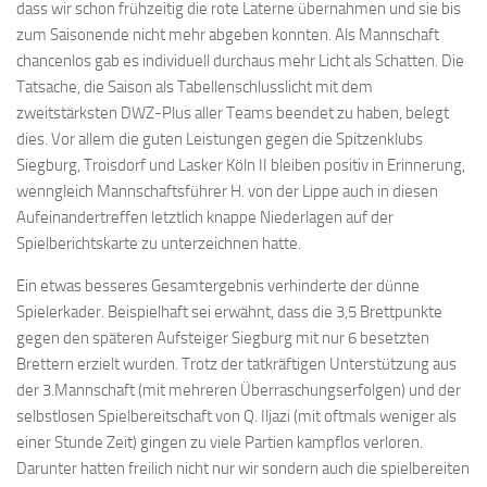
dass wir schon frühzeitig die rote Laterne übernahmen und sie bis
Verein
zum Saisonende nicht mehr abgeben konnten. Als Mannschaft
chancenlos gab es individuell durchaus mehr Licht als Schatten. Die
Anfahrt
Tatsache, die Saison als Tabellenschlusslicht mit dem
Vorstand
zweitstärksten DWZ-Plus aller Teams beendet zu haben, belegt
Mitglieder
dies. Vor allem die guten Leistungen gegen die Spitzenklubs
Siegburg, Troisdorf und Lasker Köln II bleiben positiv in Erinnerung,
Mitglied werden
wenngleich Mannschaftsführer H. von der Lippe auch in diesen
Satzung
Aufeinandertreffen letztlich knappe Niederlagen auf der
Datenschutzordnung
Spielberichtskarte zu unterzeichnen hatte.
En passant
Ein etwas besseres Gesamtergebnis verhinderte der dünne
Spielerkader. Beispielhaft sei erwähnt, dass die 3,5 Brettpunkte
BKV
gegen den späteren Aufsteiger Siegburg mit nur 6 besetzten
Ausschreibungen
Brettern erzielt wurden. Trotz der tatkräftigen Unterstützung aus
der 3.Mannschaft (mit mehreren Überraschungserfolgen) und der
Links
selbstlosen Spielbereitschaft von Q. Iljazi (mit oftmals weniger als
einer Stunde Zeit) gingen zu viele Partien kampflos verloren.
Darunter hatten freilich nicht nur wir sondern auch die spielbereiten