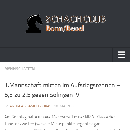
Home
MANNSCHAFTEN
Turniere
1.Mannschaft mitten im Aufstiegsrennen –
Vereinsmeisterschaft
5,5 zu 2,5 gegen Solingen IV
Vereinspokalturnier
BY
ANDREAS BASILIUS GIKAS
· 18. MAI 2022
Vereinsschnellschachmeisterschaft
Am Sonntag hatte unsere Mannschaft in der NRW-Klasse den
Blitzturnierserie
Tabellenzweiten (was die Minuspunkte angeht sogar
Schnellturnierserie