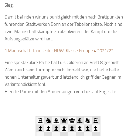
Sieg.
Verein
Damit befinden wir uns punktgleich mit den nach Brettpunkten
Anfahrt
führenden Stadtwerken Bonn an der Tabellenspitze. Noch sind
Vorstand
zwei Mannschaftskämpfe zu absolvieren, der Kampf um die
Mitglieder
Aufstiegsplätze wird hart.
Mitglied werden
1.Mannschaft: Tabelle der NRW-Klasse Gruppe 4 2021/22
Satzung
Eine spektakuläre Partie hat Luis Calderon an Brett 8 gespielt.
Datenschutzordnung
Wenn auch sein Turmopfer nicht korrekt war, die Partie hatte
hohen Unterhaltungswert und letztendlich griff der Gegner im
En passant
Variantendickicht fehl.
BKV
Hier die Partie mit den Anmerkungen von Luis auf Englisch:
Ausschreibungen
Links