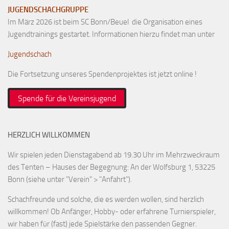
JUGENDSCHACHGRUPPE
Im März 2026 ist beim SC Bonn/Beuel die Organisation eines
Jugendtrainings gestartet. Informationen hierzu findet man unter
Jugendschach
Die Fortsetzung unseres Spendenprojektes ist jetzt online !
Spende für die Vereinsjugend
HERZLICH WILLKOMMEN
Wir spielen jeden Dienstagabend ab 19.30 Uhr im Mehrzweckraum
des Tenten – Hauses der Begegnung: An der Wolfsburg 1, 53225
Bonn (siehe unter "Verein" > "Anfahrt").
Schachfreunde und solche, die es werden wollen, sind herzlich
willkommen! Ob Anfänger, Hobby- oder erfahrene Turnierspieler,
wir haben für (fast) jede Spielstärke den passenden Gegner.