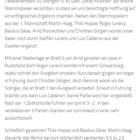
Tabellenersten) SG Solingen IV zu Gast. Diese mussten auf etliche
Bayernpokal
Stammspieler verzichten, so dass wir uns berechtigte Hoffnung auf
ein erfolgreiches Ergebnis machten. Neben den Stammspielern
Sommerturnier
aus der 1. Mannschaft Martin Haag, Thilo Hoppe, Roger Lorenz,
Bonner Schnellschachturniere
Basilius Gikas, Arnd Rosskothen und Christian Görgen wurde unser
Kader noch durch Steffen Lorenz und Luis Calderon aus der
Mannschaften
Zweiten ergänzt.
1. Mannschaft
Mit einer Niederlage an Brett 5 von Arnd gerieten wir zwar in
2. Mannschaft
Rückstand doch Roger Lorenz konnte mit einem Schwarzsieg
3. Mannschaft
relativ schnell den Ausgleich erzielen. Kurz danach gingen wir sogar
in Führung durch Christian Görgen, doch diesmal waren es die
4. Mannschaft
Solinger, die an Brett 7 den Ausgleich erzielten. Erneut in Führung
5. Mannschaft
brachte uns dann Luis Calderon (seine Partie wird hier vorgestellt).
Jugendschach
Nach der 1.Zeitkontrolle führten wir somit 3 -2 , in den
verbliebenen 3 Partien standen wir zumindest in einer sehr
Schach online
aussichtsreich.
1.Online Schachturnierserie
Schließlich gewannen Thilo Hoppe und Basilius Gikas, Martin Haag
Termine
steuerte das Remis bei zum letztendlich verdienten 5,5 zu 2,5