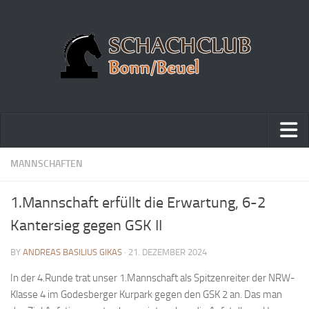
Home
MANNSCHAFTEN
Turniere
1.Mannschaft erfüllt die Erwartung, 6-2
Vereinsmeisterschaft
Kantersieg gegen GSK II
Vereinspokalturnier
BY
ANDREAS BASILIUS GIKAS
· 21. DEZEMBER 2024
Vereinsschnellschachmeisterschaft
In der 4.Runde trat unser 1.Mannschaft als Spitzenreiter der NRW-
Blitzturnierserie
Klasse 4 im Godesberger Kurpark gegen den GSK 2 an. Das man
Schnellturnierserie