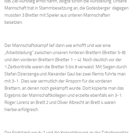
das Ziel Aufstieg ernst nahm, zeigte schon die Aufstellung. Unsere
Bayernpokal
Mannschaft trat in Stammbesetzung an, die Godesberger dagegen
mussten 3 Bretter mit Spieler aus unteren Mannschaften
Sommerturnier
besetzen.
Bonner Schnellschachturniere
Mannschaften
Der Mannschaftskampf lief dann wie erhofft und war eine
1. Mannschaft
„Arbeitsteilung“ zwischen unseren hinteren Brettern (Bretter 5-8)
2. Mannschaft
und den vorderen Brettern (Bretter 1 – 4). Noch deutlich vor der
1.Zeitkontrolle waren die Bretter 5 bis 8 verwaist. Mit Siegen durch
3. Mannschaft
Stefan Dzierzenga und Alexander Gaul bei zwei Remis führte man
4. Mannschaft
mit 3-1 . Dies war vermutlich der Ansporn für die vorderen
Jugendschach
Brettern, an denen noch gekämpft wurde. Dort kopierte man das
Ergebnis der Mannschaftkollegen und erzielte ebenfalls ein 3-1.
Schach online
Roger Lorenz an Brett 2 und Oliver Albrecht an Brett 4 waren
1.Online Schachturnierserie
hierbei erfolgreich.
Termine
Verein
Der Endstand von 6-2 und die Konsolidierung an der Tabellenspitze