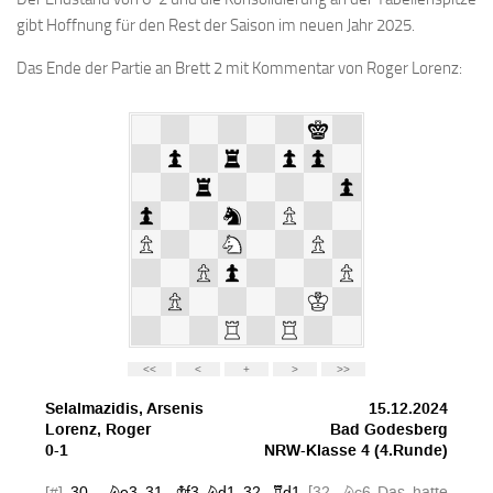
gibt Hoffnung für den Rest der Saison im neuen Jahr 2025.
Anfahrt
Vorstand
Das Ende der Partie an Brett 2 mit Kommentar von Roger Lorenz:
Mitglieder
Mitglied werden
Satzung
Datenschutzordnung
En passant
BKV
Ausschreibungen
Links