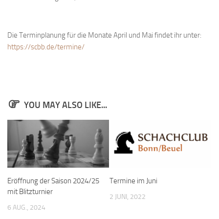
Bayernpokal
Sommerturnier
Die Terminplanung für die Monate April und Mai findet ihr unter:
Bonner Schnellschachturniere
https://scbb.de/termine/
Mannschaften
1. Mannschaft
2. Mannschaft
YOU MAY ALSO LIKE...
3. Mannschaft
4. Mannschaft
Jugendschach
Schach online
1.Online Schachturnierserie
Eröffnung der Saison 2024/25
Termine im Juni
mit Blitzturnier
Termine
2 JUNI, 2022
6 AUG., 2024
Verein