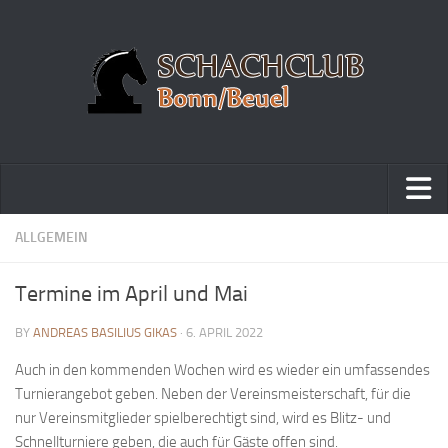
Home
ALLGEMEIN
Turniere
Termine im April und Mai
Vereinsmeisterschaft
BY
ANDREAS BASILIUS GIKAS
· 6. APRIL 2022
Vereinspokalturnier
Auch in den kommenden Wochen wird es wieder ein umfassendes
Vereinsschnellschachmeisterschaft
Turnierangebot geben. Neben der Vereinsmeisterschaft, für die
Blitzturnierserie
nur Vereinsmitglieder spielberechtigt sind, wird es Blitz- und
Schnellturnierserie
Schnellturniere geben, die auch für Gäste offen sind.