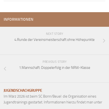
Anfahrt
Vorstand
INFORMATIONEN
Mitglieder
Mitglied werden
NEXT STORY
Satzung
4.Runde der Vereinsmeisterschaft ohne Höhepunkte
Datenschutzordnung
En passant
BKV
PREVIOUS STORY
1.Mannschaft: Doppelerfolg in der NRW-Klasse
Ausschreibungen
Links
JUGENDSCHACHGRUPPE
Im März 2026 ist beim SC Bonn/Beuel die Organisation eines
Jugendtrainings gestartet. Informationen hierzu findet man unter