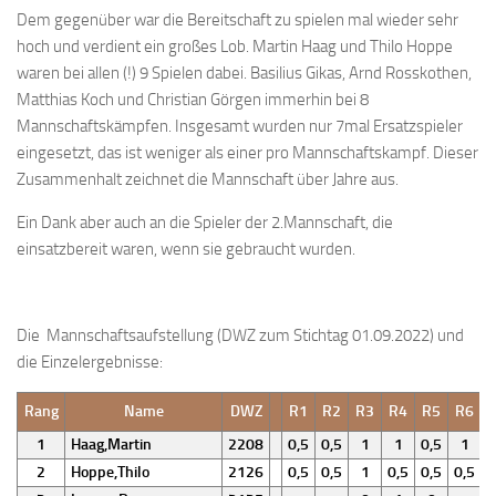
Dem gegenüber war die Bereitschaft zu spielen mal wieder sehr
Anfahrt
hoch und verdient ein großes Lob. Martin Haag und Thilo Hoppe
Vorstand
waren bei allen (!) 9 Spielen dabei. Basilius Gikas, Arnd Rosskothen,
Matthias Koch und Christian Görgen immerhin bei 8
Mitglieder
Mannschaftskämpfen. Insgesamt wurden nur 7mal Ersatzspieler
Mitglied werden
eingesetzt, das ist weniger als einer pro Mannschaftskampf. Dieser
Satzung
Zusammenhalt zeichnet die Mannschaft über Jahre aus.
Datenschutzordnung
Ein Dank aber auch an die Spieler der 2.Mannschaft, die
En passant
einsatzbereit waren, wenn sie gebraucht wurden.
BKV
Ausschreibungen
Die Mannschaftsaufstellung (DWZ zum Stichtag 01.09.2022) und
die Einzelergebnisse:
Links
Rang
Name
DWZ
R1
R2
R3
R4
R5
R6
1
Haag,Martin
2208
0,5
0,5
1
1
0,5
1
0
2
Hoppe,Thilo
2126
0,5
0,5
1
0,5
0,5
0,5
0