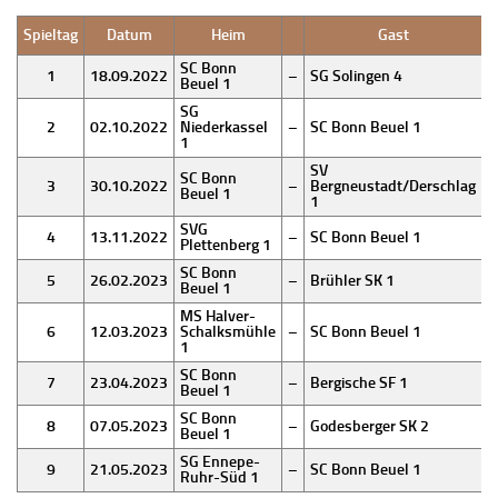
Spieltag
Datum
Heim
Gast
E
SC Bonn
1
18.09.2022
–
SG Solingen 4
Beuel 1
SG
2
02.10.2022
Niederkassel
–
SC Bonn Beuel 1
4
1
SV
SC Bonn
3
30.10.2022
–
Bergneustadt/Derschlag
Beuel 1
1
SVG
4
13.11.2022
–
SC Bonn Beuel 1
1
Plettenberg 1
SC Bonn
5
26.02.2023
–
Brühler SK 1
3
Beuel 1
MS Halver-
6
12.03.2023
Schalksmühle
–
SC Bonn Beuel 1
1
SC Bonn
7
23.04.2023
–
Bergische SF 1
5
Beuel 1
SC Bonn
8
07.05.2023
–
Godesberger SK 2
Beuel 1
SG Ennepe-
9
21.05.2023
–
SC Bonn Beuel 1
6
Ruhr-Süd 1