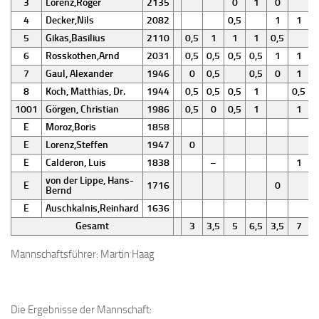
3
Lorenz,Roger
2135
0
1
0
0
4
Decker,Nils
2082
0,5
1
1
5
Gikas,Basilius
2110
0,5
1
1
1
0,5
0
6
Rosskothen,Arnd
2031
0,5
0,5
0,5
0,5
1
1
7
Gaul, Alexander
1946
0
0,5
0,5
0
1
0
8
Koch, Matthias, Dr.
1944
0,5
0,5
0,5
1
0,5
1001
Görgen, Christian
1986
0,5
0
0,5
1
1
E
Moroz,Boris
1858
E
Lorenz,Steffen
1947
0
E
Calderon, Luis
1838
–
1
von der Lippe, Hans-
E
1716
0
Bernd
E
Auschkalnis,Reinhard
1636
Gesamt
3
3,5
5
6,5
3,5
7
5
Mannschaftsführer: Martin Haag
Die Ergebnisse der Mannschaft: