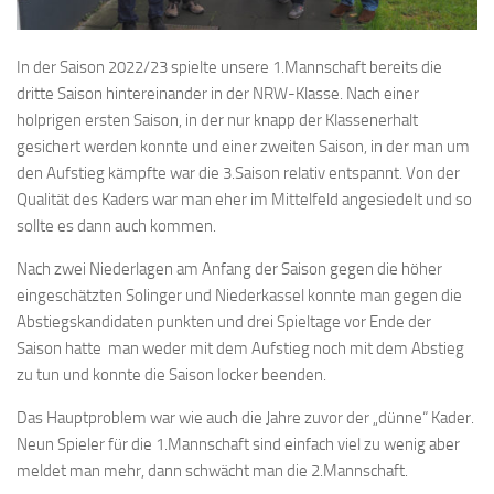
Bayernpokal
Sommerturnier
In der Saison 2022/23 spielte unsere 1.Mannschaft bereits die
dritte Saison hintereinander in der NRW-Klasse. Nach einer
Bonner Schnellschachturniere
holprigen ersten Saison, in der nur knapp der Klassenerhalt
Mannschaften
gesichert werden konnte und einer zweiten Saison, in der man um
den Aufstieg kämpfte war die 3.Saison relativ entspannt. Von der
1. Mannschaft
Qualität des Kaders war man eher im Mittelfeld angesiedelt und so
2. Mannschaft
sollte es dann auch kommen.
3. Mannschaft
Nach zwei Niederlagen am Anfang der Saison gegen die höher
4. Mannschaft
eingeschätzten Solinger und Niederkassel konnte man gegen die
Abstiegskandidaten punkten und drei Spieltage vor Ende der
Jugendschach
Saison hatte man weder mit dem Aufstieg noch mit dem Abstieg
Schach online
zu tun und konnte die Saison locker beenden.
1.Online Schachturnierserie
Das Hauptproblem war wie auch die Jahre zuvor der „dünne“ Kader.
Termine
Neun Spieler für die 1.Mannschaft sind einfach viel zu wenig aber
meldet man mehr, dann schwächt man die 2.Mannschaft.
Verein