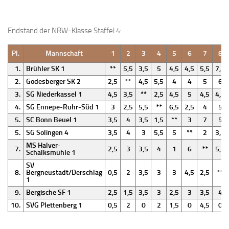
Endstand der NRW-Klasse Staffel 4:
Pl.
Mannschaft
1
2
3
4
5
6
7
8
1.
Brühler SK 1
**
5,5
3,5
5
4,5
4,5
5,5
7,5
2.
Godesberger SK 2
2,5
**
4,5
5,5
4
4
5
6
3.
SG Niederkassel 1
4,5
3,5
**
2,5
4,5
5
4,5
4,5
4.
SG Ennepe-Ruhr-Süd 1
3
2,5
5,5
**
6,5
2,5
4
5
5.
SC Bonn Beuel 1
3,5
4
3,5
1,5
**
3
7
5
5.
SG Solingen 4
3,5
4
3
5,5
5
**
2
3,5
MS Halver-
7.
2,5
3
3,5
4
1
6
**
5,5
Schalksmühle 1
SV
8.
Bergneustadt/Derschlag
0,5
2
3,5
3
3
4,5
2,5
**
1
9.
Bergische SF 1
2,5
1,5
3,5
3
2,5
3
3,5
4
10.
SVG Plettenberg 1
0,5
2
0
2
1,5
0
4,5
0