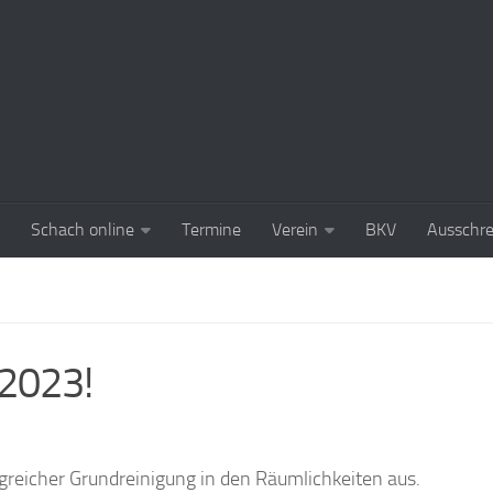
Schach online
Termine
Verein
BKV
Ausschr
.2023!
reicher Grundreinigung in den Räumlichkeiten aus.