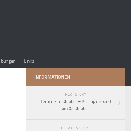
eibungen
Links
INFORMATIONEN
NEXT STORY
Termine im Oktober – Kein Spielabend
am 03.Oktober
PREVIOUS STORY