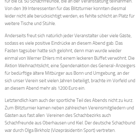
für die ca. 50 Schachfreunde, die an der Veranstaltung teilnahmen.
Bayernpokal
Von den 39 Interessenten für das Blitzturnier konnten diesmal
leider nicht alle berücksichtigt werden, es fehlte schlicht an Platz für
Sommerturnier
weitere Tische und Stühle.
Bonner Schnellschachturniere
Anderseits freut sich natürlich jeder Veranstalter über viele Gäste,
Mannschaften
sodass es viele positive Eindrücke an diesem Abend gab. Das
1. Mannschaft
Fasten tagsüber hatte sich gelohnt, denn man wurde wieder
einmal von Werner Ehlers mit einem leckeren Büffet verwöhnt. Die
2. Mannschaft
Aktion Weihnachtslicht, eine Spendenaktion des General-Anzeigers
3. Mannschaft
für bedürftige ältere Mitbürger aus Bonn und Umgebung, an der
sich unser Verein seit vielen Jahren beteiligt, brachte im Vorfeld und
4. Mannschaft
an diesem Abend mehr als 1200 Euro ein.
Jugendschach
Letztendlich kam auch der sportliche Teil des Abends nicht zu kurz.
Schach online
Zum Blitzturnier kamen neben zahlreichen Vereinsmitgliedern und
1.Online Schachturnierserie
Gästen aus fast allen Vereinen des Schachbezirks auch
Schachfreunde aus Oberhausen und Kiel. Der deutsche Schachbund
Termine
war durch Olga Birkholz (Vizepräsidentin Sport) vertreten.
Verein