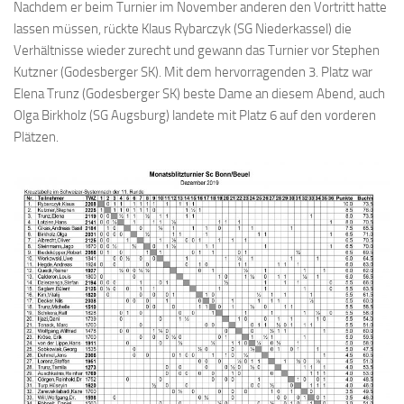
Nachdem er beim Turnier im November anderen den Vortritt hatte
Anfahrt
lassen müssen, rückte Klaus Rybarczyk (SG Niederkassel) die
Verhältnisse wieder zurecht und gewann das Turnier vor Stephen
Vorstand
Kutzner (Godesberger SK). Mit dem hervorragenden 3. Platz war
Mitglieder
Elena Trunz (Godesberger SK) beste Dame an diesem Abend, auch
Mitglied werden
Olga Birkholz (SG Augsburg) landete mit Platz 6 auf den vorderen
Plätzen.
Satzung
Datenschutzordnung
En passant
BKV
Ausschreibungen
Links