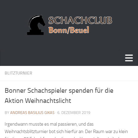
Home
BLITZTURNIER
Turniere
Bonner Schachspieler spenden für die
Vereinsmeisterschaft
Aktion Weihnachtslicht
Vereinspokalturnier
BY
ANDREAS BASILIUS GIKAS
· 6. DEZEMBER 2019
Vereinsschnellschachmeisterschaft
Irgendwann musste es mal passieren, und das
Blitzturnierserie
Weihnachtsblitzturnier bot sich hierfür an: Der Raum war zu klein
Schnellturnierserie