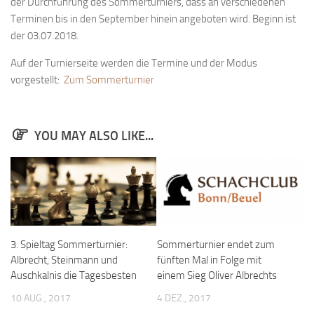
der Durchführung des Sommerturniers, dass an verschiedenen
Bayernpokal
Terminen bis in den September hinein angeboten wird. Beginn ist
der 03.07.2018.
Sommerturnier
Bonner Schnellschachturniere
Auf der Turnierseite werden die Termine und der Modus
vorgestellt:
Zum Sommerturnier
Mannschaften
1. Mannschaft
YOU MAY ALSO LIKE...
2. Mannschaft
3. Mannschaft
4. Mannschaft
Jugendschach
Schach online
3. Spieltag Sommerturnier:
Sommerturnier endet zum
1.Online Schachturnierserie
Albrecht, Steinmann und
fünften Mal in Folge mit
Auschkalnis die Tagesbesten
einem Sieg Oliver Albrechts
Termine
10 AUG., 2017
4 DEZ., 2017
Verein