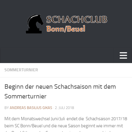
Home
SOMMERTURNIER
Turniere
Beginn der neuen Schachsaison mit dem
Vereinsmeisterschaft
Sommerturnier
Vereinspokalturnier
BY
ANDREAS BASILIUS GIKAS
· 2. JULI 2018
Vereinsschnellschachmeisterschaft
Mit dem Monatswechsel Juni/Juli endet die Schachsaison 2017/18
Blitzturnierserie
beim SC Bonn/Beuel und die neue Saison beginnt wie immer mit
Schnellturnierserie