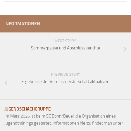
Anfahrt
Vorstand
INFORMATIONEN
Mitglieder
Mitglied werden
NEXT STORY
Satzung
Sommerpause und Abschlussberichte
Datenschutzordnung
En passant
BKV
PREVIOUS STORY
Ergebnisse der Vereinsmeisterschaft aktualisiert
Ausschreibungen
Links
JUGENDSCHACHGRUPPE
Im März 2026 ist beim SC Bonn/Beuel die Organisation eines
Jugendtrainings gestartet. Informationen hierzu findet man unter