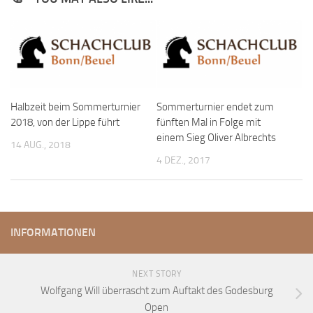
Anfahrt
Vorstand
Mitglieder
Mitglied werden
Halbzeit beim Sommerturnier
Sommerturnier endet zum
Satzung
2018, von der Lippe führt
fünften Mal in Folge mit
Datenschutzordnung
einem Sieg Oliver Albrechts
14 AUG., 2018
En passant
4 DEZ., 2017
BKV
Ausschreibungen
Links
INFORMATIONEN
NEXT STORY
Wolfgang Will überrascht zum Auftakt des Godesburg
Open