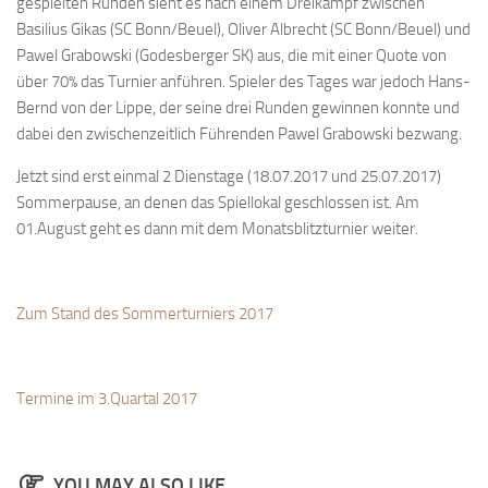
gespielten Runden sieht es nach einem Dreikampf zwischen
Bayernpokal
Basilius Gikas (SC Bonn/Beuel), Oliver Albrecht (SC Bonn/Beuel) und
Pawel Grabowski (Godesberger SK) aus, die mit einer Quote von
Sommerturnier
über 70% das Turnier anführen. Spieler des Tages war jedoch Hans-
Bonner Schnellschachturniere
Bernd von der Lippe, der seine drei Runden gewinnen konnte und
dabei den zwischenzeitlich Führenden Pawel Grabowski bezwang.
Mannschaften
1. Mannschaft
Jetzt sind erst einmal 2 Dienstage (18.07.2017 und 25.07.2017)
Sommerpause, an denen das Spiellokal geschlossen ist. Am
2. Mannschaft
01.August geht es dann mit dem Monatsblitzturnier weiter.
3. Mannschaft
4. Mannschaft
Zum Stand des Sommerturniers 2017
Jugendschach
Schach online
1.Online Schachturnierserie
Termine im 3.Quartal 2017
Termine
Verein
YOU MAY ALSO LIKE...