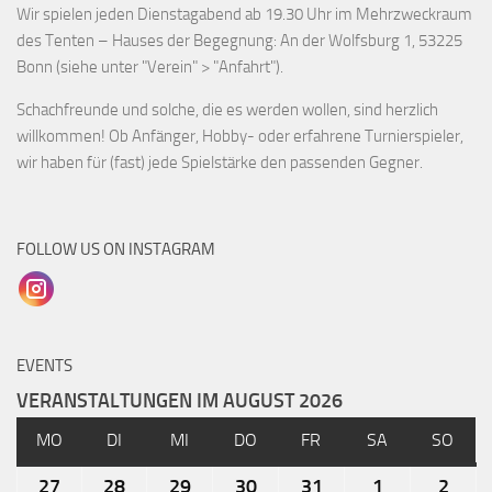
Wir spielen jeden Dienstagabend ab 19.30 Uhr im Mehrzweckraum
des Tenten – Hauses der Begegnung: An der Wolfsburg 1, 53225
Bonn (siehe unter "Verein" > "Anfahrt").
Schachfreunde und solche, die es werden wollen, sind herzlich
willkommen! Ob Anfänger, Hobby- oder erfahrene Turnierspieler,
wir haben für (fast) jede Spielstärke den passenden Gegner.
FOLLOW US ON INSTAGRAM
EVENTS
VERANSTALTUNGEN IM AUGUST 2026
MO
DI
MI
DO
FR
SA
SO
27
28
29
30
31
1
2