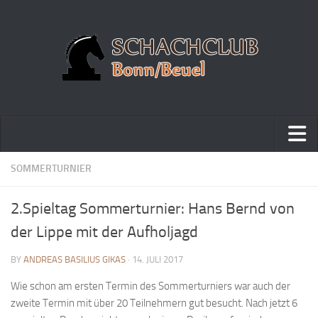
Home
SOMMERTURNIER
Turniere
2.Spieltag Sommerturnier: Hans Bernd von
Vereinsmeisterschaft
der Lippe mit der Aufholjagd
Vereinspokalturnier
BY
ANDREAS BASILIUS GIKAS
· 14. JULI 2017
Vereinsschnellschachmeisterschaft
Wie schon am ersten Termin des Sommerturniers war auch der
Blitzturnierserie
zweite Termin mit über 20 Teilnehmern gut besucht. Nach jetzt 6
Schnellturnierserie